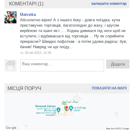
КОМЕНТАРІ (1)
залишити коментар
Matveika
Абсолютно вірно! А з іншого боку - довга поїздка, купа
приставучих торговців, багатолюдно до жаху, і кругом
верблюжі та ішачі як-і .... Ходиш дивишся під ноги щоб не
вступити, і відбиваєшся від торговців ... Ну як сприйняти
прекрасне? Швидко пофоткав - а потім удома радієш: був,
бачив! Навряд чи ще поїду...
чт, 30 кві 2015, 15:39
МІСЦЯ ПОРУЧ
ПОКАЗАТИ НА МАПІ