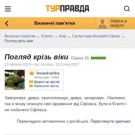
Увійти в
Визначні пам'ятки
акаунт
Визначні пам'ятки
→
Єгипет
→
Каїр
→
Скульптура Великий Сфінкс
→
Погляд крізь віки
Погляд крізь віки
Оцінка
10
15 квітня 2015
•
Час поїздки: 18 Січня 2007
lesiaukrainka
Репутація: +1891
Додати до друзів
Написати листа
Заворожує, дивує, приголомшує, дивує, зачаровує...Напевно,
так я можу описати свої враження від Сфінкса. Бути в Єгипті і
не побачити Сфінкса.
Перекладено автоматично з російської.
Переглянути оригінал