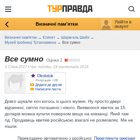
Увійти в
Визначні пам'ятки
акаунт
Визначні пам'ятки
→
Єгипет
→
Шарм ель Шейх
→
Музей гробниці Тутанхамона
→
Все сумно
Все сумно
Оцінка
2
3 Січня 2017
•
Час поїздки: 24 листопада 2016
Okolotok
Репутація: +28
Додати до друзів
Написати листа
Довго шукали хоч когось із цього музею. Ну просто двері
відчинені, світло погашено і нікого. Виявилося квиток за 15
доларів можна купити поверхом вище на ковзанці. Який там
гід. Продавець квитків російською взагалі не розмовляє. Ми не
пішли.
Перекладено автоматично з російської.
Переглянути оригінал