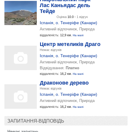
Лас Каньядас дель
Тейде
Оцінка
10.0 -
1 відгук
Іспанія
,
о. Тенеріфе (Канари)
Активний відпочинок, Природа
віддаленість:
12,9 км.
На мапі
Центр метеликів Драго
Немає відгуків
Іспанія
,
о. Тенеріфе (Канари)
Активний відпочинок, Природа
Відвідування:
Платно
віддаленість:
16,2 км.
На мапі
Драконове дерево
Немає відгуків
Іспанія
,
о. Тенеріфе (Канари)
Активний відпочинок, Природа
віддаленість:
16,2 км.
На мапі
ЗАПИТАННЯ-ВІДПОВІДЬ
Немає запитань