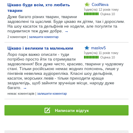
Цікаво буде всім, хто любить
CoolNeva
Їздив(ла)
12 років тому
тварин
Оцінка 10
Дуже багато різних тварин, тварини
задоволені та щасливі. Буде цікаво як дітям, так і дорослим.
На шоу касаток та дельфінів не ходили, але погуляти та
подивитися теж дуже добре.
→
2 коментаря |
залишити коментар
Цікаво і великим та маленьким
maslov5
Їздив(ла)
11 років тому
Лоро парк важко описати - туди
Оцінка 10
потрібно просто йти та отримувати
задоволення! Все дуже чисто, красиво, тварини у чудовому
стані. Тільки російською немає жодних пояснень, лише у
пінгвінів невелика аудіорепліка. Класні шоу дельфінів,
касаток, морських левів - тільки приходити краще
заздалегідь, щоб зайняти зручніше місце, народу дуже
багато.
→
немає коментарів |
залишити коментар
Написати відгук