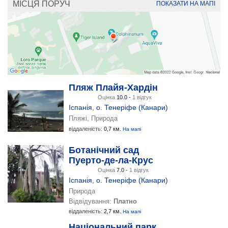
МІСЦЯ ПОРУЧ
ПОКАЗАТИ НА МАПІ
Пляж Плайя-Хардін
Оцінка
10.0 -
1 відгук
Іспанія
,
о. Тенеріфе (Канари)
Пляжі, Природа
віддаленість:
0,7 км.
На мапі
Ботанічний сад
Пуерто-де-ла-Крус
Оцінка
7.0 -
1 відгук
Іспанія
,
о. Тенеріфе (Канари)
Природа
Відвідування:
Платно
віддаленість:
2,7 км.
На мапі
Національний парк