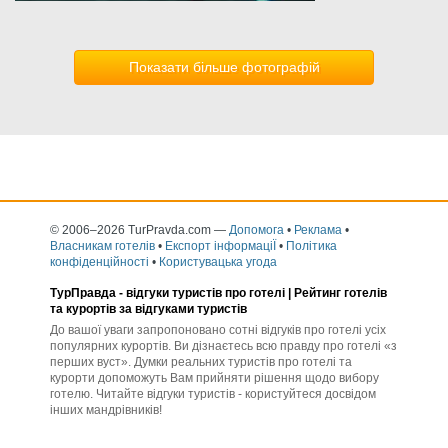
Показати більше фотографій
© 2006–2026 TurPravda.com
—
Допомога
•
Реклама
•
Власникам готелів
•
Експорт інформаціЇ
•
Політика
конфіденційності
•
Користувацька угода
ТурПравда -
відгуки туристів про готелі
| Рейтинг готелів
та курортів за відгуками туристів
До вашої уваги запропоновано сотні відгуків про готелі усіх
популярних курортів. Ви дізнаєтесь всю правду про готелі «з
перших вуст». Думки реальних туристів про готелі та
курорти допоможуть Вам прийняти рішення щодо вибору
готелю. Читайте відгуки туристів - користуйтеся досвідом
інших мандрівників!