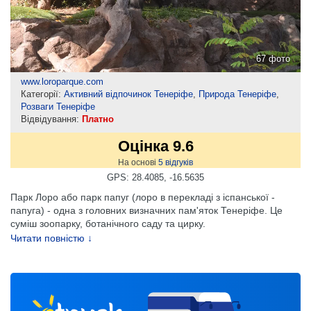
67 фото
www.loroparque.com
Категорії:
Активний відпочинок Тенеріфе
,
Природа Тенеріфе
,
Розваги Тенеріфе
Відвідування:
Платно
Оцінка 9.6
На основі
5
відгуків
GPS: 28.4085, -16.5635
Парк Лоро або парк папуг (лоро в перекладі з іспанської -
папуга) - одна з головних визначних пам'яток Тенеріфе. Це
суміш зоопарку, ботанічного саду та цирку.
Читати повністю ↓