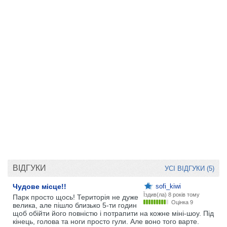
ВІДГУКИ
УСІ ВІДГУКИ (5)
Чудове місце!!
sofi_kiwi
Їздив(ла)
8 років тому
Парк просто щось! Територія не дуже
Оцінка 9
велика, але пішло близько 5-ти годин
щоб обійти його повністю і потрапити на кожне міні-шоу. Під
кінець, голова та ноги просто гули. Але воно того варте.