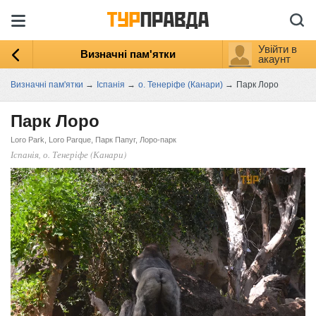
Увійти в
Визначні пам'ятки
акаунт
Визначні пам'ятки
→
Іспанія
→
о. Тенеріфе (Канари)
→
Парк Лоро
Парк Лоро
Loro Park, Loro Parque, Парк Папуг, Лоро-парк
Іспанія, о. Тенеріфе (Канари)