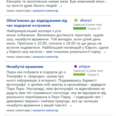
Емоціям та захопленню немає межі. Був невеликий мінус -
ну просто дуже багато людей.
→
немає коментарів |
залишити коментар
Обов'язково до відвідування під
albazp2
Їздив(ла)
8 років тому
час подорожі островом.
Оцінка 10
Найпрекрасніший зоопарк з усіх
мною побачених. Величезна доглянута територія, чудові
шоу, незабутні враження. Той випадок, коли цілий день
мало. Приїхали о 10.00, поїхали о 18.00 та ще дещо не
встигли подивитися. Найбільший пінгвінарій у Європі, єдине
у Європі шоу касаток – вже показник унікальності парку.
→
немає коментарів |
залишити коментар
Незабутні враження.
poligrax
Їздив(ла)
11 років тому
Перш ніж побувати в подорож до о.
Оцінка 9
Тенеріфе я, природно, шукав про
нього інформацію в інтернеті. Подивившись барвисті
фотографії, я зробив собі замітку в органайзері - відвідати
Парк Лоро. Насправді, ніякі фотографії та відеозйомка не
дадуть вам тієї справжньої насолоди, яку ви відчуваєте від
реального перебування в Лоро Парку - і підводний світ, і
дивовижні тварини і пейзажі природи, все це залишає
незабутні враження у вашій пам'яті.
→
немає коментарів |
залишити коментар