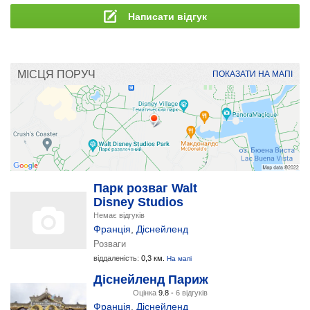
Написати відгук
МІСЦЯ ПОРУЧ
ПОКАЗАТИ НА МАПІ
Парк розваг Walt
Disney Studios
Немає відгуків
Франція
,
Діснейленд
Розваги
віддаленість:
0,3 км.
На мапі
Діснейленд Париж
Оцінка
9.8 -
6 відгуків
Франція
,
Діснейленд