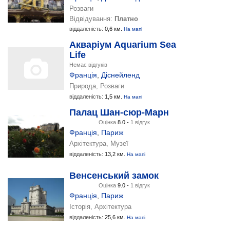
Розваги
Відвідування:
Платно
віддаленість:
0,6 км.
На мапі
Акваріум Aquarium Sea
Life
Немає відгуків
Франція
,
Діснейленд
Природа, Розваги
віддаленість:
1,5 км.
На мапі
Палац Шан-сюр-Марн
Оцінка
8.0 -
1 відгук
Франція
,
Париж
Архітектура, Музеї
віддаленість:
13,2 км.
На мапі
Венсенський замок
Оцінка
9.0 -
1 відгук
Франція
,
Париж
Історія, Архітектура
віддаленість:
25,6 км.
На мапі