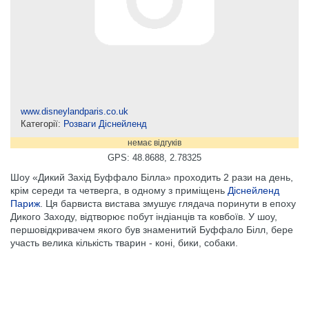
www.disneylandparis.co.uk
Категорії:
Розваги Діснейленд
немає відгуків
GPS: 48.8688, 2.78325
Шоу «Дикий Захід Буффало Білла» проходить 2 рази на день,
крім середи та четверга, в одному з приміщень
Діснейленд
Париж
. Ця барвиста вистава змушує глядача поринути в епоху
Дикого Заходу, відтворює побут індіанців та ковбоїв. У шоу,
першовідкривачем якого був знаменитий Буффало Білл, бере
участь велика кількість тварин - коні, бики, собаки.