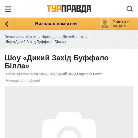
Увійти в
Визначні пам'ятки
акаунт
Визначні пам'ятки
→
Франція
→
Діснейленд
→
Шоу «Дикий Захід Буффало Білла»
Шоу «Дикий Захід Буффало
Білла»
Buffalo Bill's Wild West Show, Шоу "Дикий Захід Баффало Білла"
Франція, Діснейленд