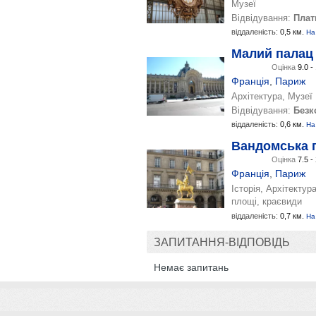
Музеї
Відвідування:
Плат
віддаленість:
0,5 км.
На
Малий палац
Оцінка
9.0 -
Франція
,
Париж
Архітектура, Музеї
Відвідування:
Безк
віддаленість:
0,6 км.
На
Вандомська 
Оцінка
7.5 -
Франція
,
Париж
Історія, Архітектура
площі, краєвиди
віддаленість:
0,7 км.
На
ЗАПИТАННЯ-ВІДПОВІДЬ
Немає запитань