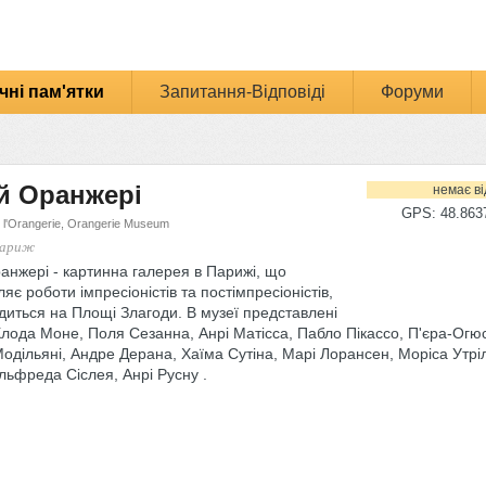
чні пам'ятки
Запитання-Відповіді
Форуми
й Оранжері
немає ві
GPS: 48.8637
 l'Orangerie, Orangerie Museum
Париж
анжері - картинна галерея в Парижі, що
яє роботи імпресіоністів та постімпресіоністів,
диться на Площі Злагоди. В музеї представлені
лода Моне, Поля Сезанна, Анрі Матісса, Пабло Пікассо, П'єра-Огю
одільяні, Андре Дерана, Хаїма Сутіна, Марі Лорансен, Моріса Утрі
льфреда Сіслея, Анрі Русну .