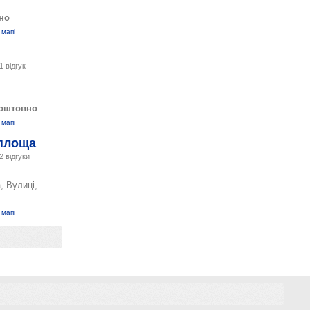
но
 мапі
1 відгук
оштовно
 мапі
площа
2 відгуки
, Вулиці,
 мапі