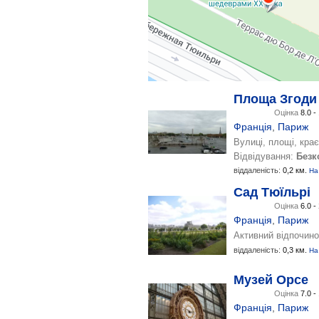
Площа Згоди
Оцінка
8.0 -
Франція
,
Париж
Вулиці, площі, кра
Відвідування:
Безк
віддаленість:
0,2 км.
На
Сад Тюїльрі
Оцінка
6.0 -
Франція
,
Париж
Активний відпочино
віддаленість:
0,3 км.
На
Музей Орсе
Оцінка
7.0 -
Франція
,
Париж