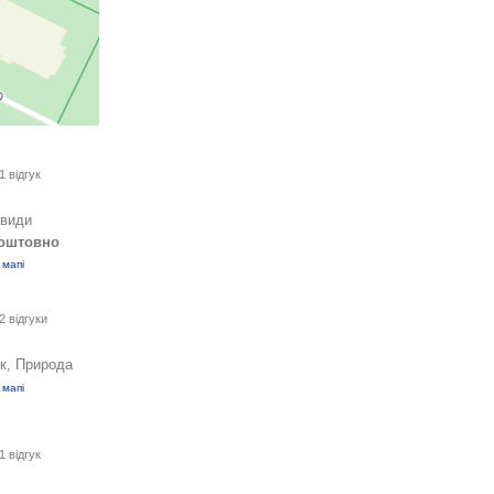
1 відгук
євиди
оштовно
 мапі
2 відгуки
к, Природа
 мапі
1 відгук