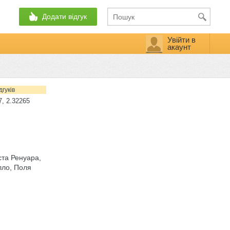
Додати відгук
Увійти в
акаунт
дгуків
, 2.32265
ста Ренуара,
лло, Поля