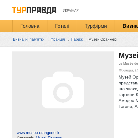
УКРАЇНА
Головна
Готелі
Турфірми
Визна
Визначні пам'ятки
→
Франція
→
Париж
→
Музей Оранжері
Музе
Le Musée de
Франція, 
Музей Ор
представл
що знахо
картини К
Амедео М
Гогена, А
www.musee-orangerie.fr