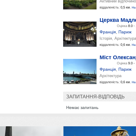
Активний відпочино
віддаленість:
0,5 км.
На
Церква Мадл
Оцінка
8.0 -
Франція
,
Париж
Історія, Архітектура
віддаленість:
0,6 км.
На
Міст Олександ
Оцінка
9.0 -
Франція
,
Париж
Архітектура
віддаленість:
0,6 км.
На
ЗАПИТАННЯ-ВІДПОВІДЬ
Немає запитань