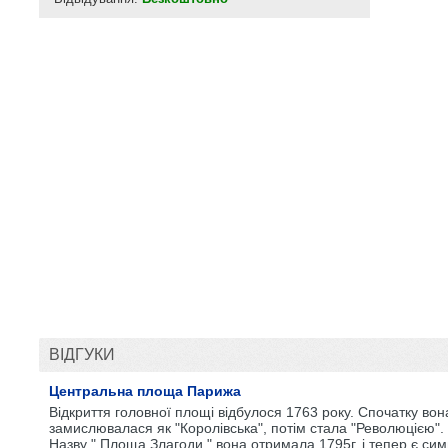
ВІДГУКИ
Центральна площа Парижа
Відкриття головної площі відбулося 1763 року. Спочатку вон
замислювалася як "Королівська", потім стала "Революцією".
Назву " Площа Злагоди " вона отримала 1795г. і тепер є си