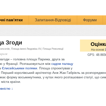
чні пам'ятки
Запитання-Відповіді
Форуми
а Згоди
Оцінк
 Concorde, Площа імені Людовіка XV, Площа Революції
На основі
Париж
GPS: 48.8656
агоди – головна площа Парижа, друга за
ю у Франції. Розташовується між
садом палацу
а
Єлисейськими полями
. Площа спроектував у
і Перший королівський архітектор Анж Жак Габріель за розпорядже
має форму восьмикутника, у кутах якого розташовані статуї, що си
 міста країни.
вністю ↓