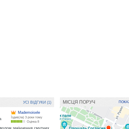
МІСЦЯ ПОРУЧ
ПОКАЗ
УСІ ВІДГУКИ (1)
Mademoisele
Їздив(ла)
3 роки тому
а
Оцінка 8
мволом закінчення смутних