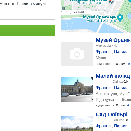
утнього. Пішли в минулі
Музей Оранж
Немає відгуків
Франція
,
Париж
Музеї
віддаленість:
0,2 км.
На
Малий палац
Оцінка
9.0 -
Франція
,
Париж
Архітектура, Музеї
Відвідування:
Безк
віддаленість:
0,5 км.
На
Сад Тюїльрі
Оцінка
6.0 -
Франція
,
Париж