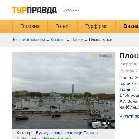
УКРАЇНА
Головна
Готелі
Турфірми
Визна
Визначні пам'ятки
→
Франція
→
Париж
→
Площа Згоди
Площ
Place de la
Франція, 
Площа Зл
величино
Тюїльрі
т
1755 роц
XV. Вона 
найбільші
Читати по
6 фото
Категорії:
Вулиці, площі, краєвиди Парижа
Відвідування:
Безкоштовно