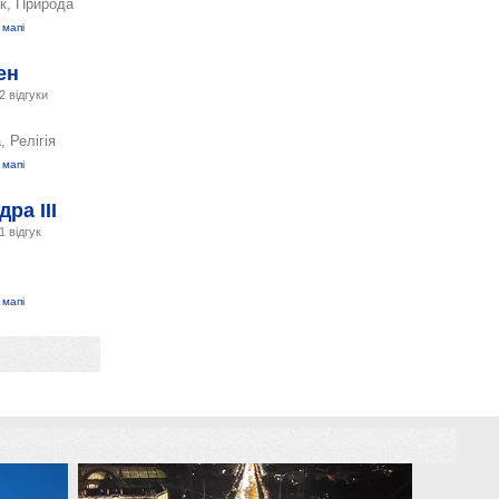
к, Природа
 мапі
ен
2 відгуки
, Релігія
 мапі
ра III
1 відгук
 мапі