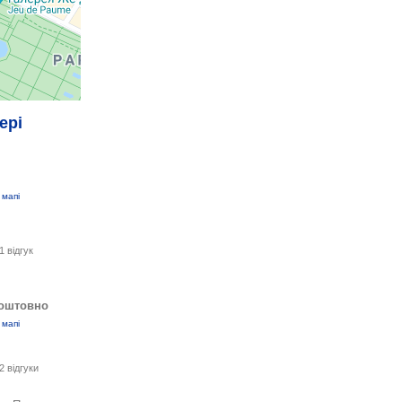
ері
 мапі
1 відгук
оштовно
 мапі
2 відгуки