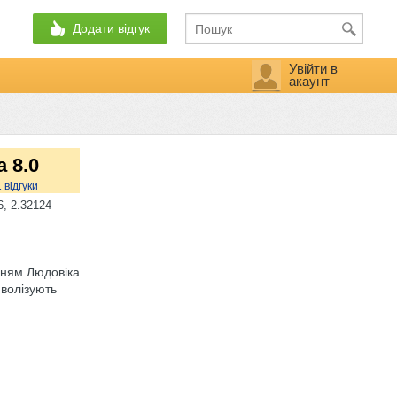
Додати відгук
Увійти в
акаунт
а 8.0
1
відгуки
, 2.32124
нням Людовіка
мволізують