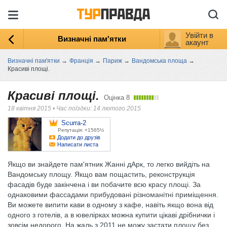
Увійти в
Визначні пам'ятки
акаунт
Визначні пам'ятки
→
Франція
→
Париж
→
Вандомська площа
→
Красиві площі.
Красиві площі.
Оцінка
8
18 квітня 2015
•
Час поїздки: 14 лютого 2015
Scurra-2
Репутація: +1565½
Додати до друзів
Написати листа
Якщо ви знайдете пам'ятник Жанні дАрк, то легко вийдіть на
Вандомську площу. Якщо вам пощастить, реконструкція
фасадів буде закінчена і ви побачите всю красу площі. За
однаковими фассадами прибудовані різноманітні приміщення.
Ви можете випити кави в одному з кафе, навіть якщо вона від
одного з готелів, а в ювелірках можна купити цікаві дрібнички і
зовсім недорого. На жаль з 2011 не можу застати площу без