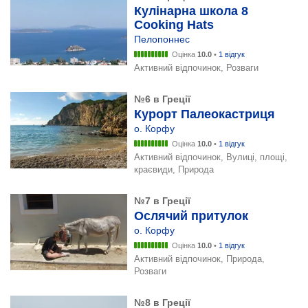
Кулінарна школа 8
Cooking Hats
Пелопоннес
Оцінка
10.0
•
1 відгук
Активний відпочинок, Розваги
№6 в Греції
Курорт Палеокастриця
о. Корфу
Оцінка
10.0
•
1 відгук
Активний відпочинок, Вулиці, площі,
краєвиди, Природа
№7 в Греції
Ослячий притулок
о. Корфу
Оцінка
10.0
•
1 відгук
Активний відпочинок, Природа,
Розваги
№8 в Греції