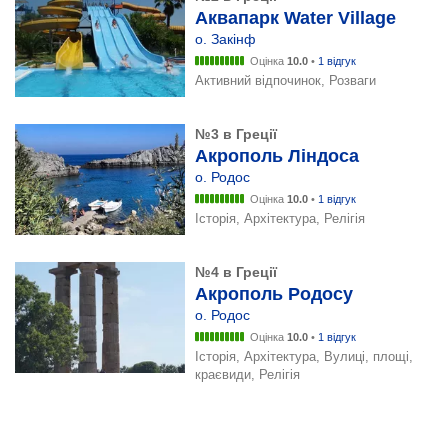
Аквапарк Water Village
о. Закінф
Оцінка
10.0
•
1 відгук
Активний відпочинок, Розваги
№3 в Греції
Акрополь Ліндоса
о. Родос
Оцінка
10.0
•
1 відгук
Історія, Архітектура, Релігія
№4 в Греції
Акрополь Родосу
о. Родос
Оцінка
10.0
•
1 відгук
Історія, Архітектура, Вулиці, площі,
краєвиди, Релігія