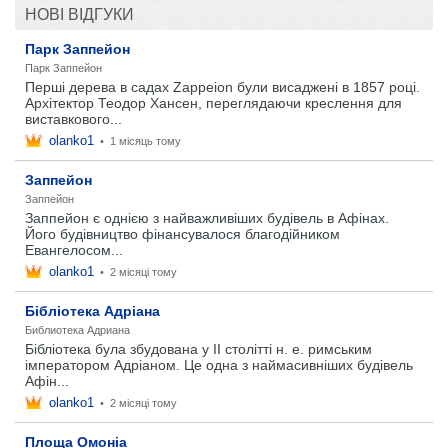
НОВІ ВІДГУКИ
Парк Заппейон
Парк Заппейон
Перші дерева в садах Zappeion були висаджені в 1857 році.
Архітектор Теодор Хансен, переглядаючи креслення для
виставкового...
olanko1
•
1 місяць тому
Заппейон
Заппейон
Заппейон є однією з найважливіших будівель в Афінах.
Його будівництво фінансувалося благодійником
Евангелосом...
olanko1
•
2 місяці тому
Бібліотека Адріана
Библиотека Адриана
Бібліотека була збудована у II столітті н. е. римським
імператором Адріаном. Це одна з наймасивніших будівель
Афін...
olanko1
•
2 місяці тому
Площа Омоніа