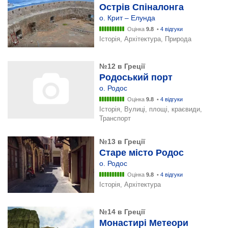
Острів Спіналонга
о. Крит – Елунда
Оцінка
9.8
•
4 відгуки
Історія, Архітектура, Природа
№12 в Греції
Родоський порт
о. Родос
Оцінка
9.8
•
4 відгуки
Історія, Вулиці, площі, краєвиди,
Транспорт
№13 в Греції
Старе місто Родос
о. Родос
Оцінка
9.8
•
4 відгуки
Історія, Архітектура
№14 в Греції
Монастирі Метеори