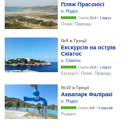
Пляж Прасонісі
о. Родос
Оцінка
10.0
•
1 відгук
Пляжі, Природа
№9 в Греції
Екскурсія на острів
Скіатос
о. Скіатос
Оцінка
10.0
•
1 відгук
Екскурсії, Пляжі, Природа
№10 в Греції
Аквапарк Фаліракі
о. Родос
Оцінка
9.8
•
5 відгуків
Розваги