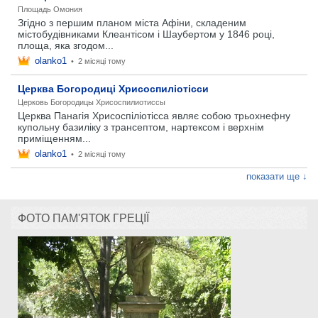
Площадь Омония
Згідно з першим планом міста Афіни, складеним
містобудівниками Клеантісом і Шаубертом у 1846 році,
площа, яка згодом...
olanko1
•
2 місяці тому
Церква Богородиці Хрисоспиліотісси
Церковь Богородицы Хрисоспилиотиссы
Церква Панагія Хрисоспіліотісса являє собою трьохнефну
купольну базиліку з трансептом, нартексом і верхнім
приміщенням...
olanko1
•
2 місяці тому
показати ще ↓
ФОТО ПАМ'ЯТОК ГРЕЦІЇ