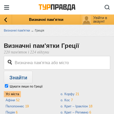
Увійти в
Визначні пам'ятки
акаунт
Визначні пам'ятки
→
Греція
Визначні пам'ятки Греції
220 пам'яток і 224 відгуки
Шукати лише по Греції
Усі міста
о. Корфу
21
Афіни
52
о. Кос
7
Пелопоннес
19
о. Крит – Іракліон
18
Пієрія
6
о. Крит – Ретимно
6