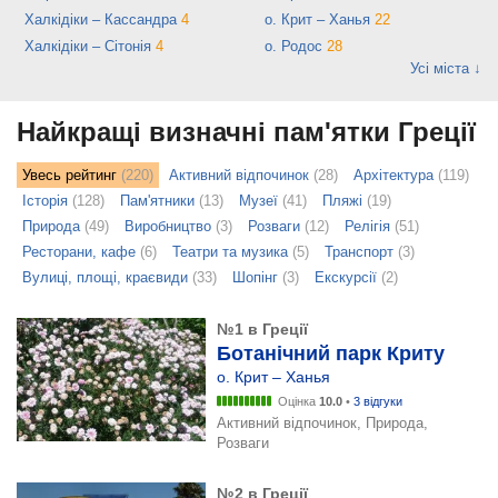
Халкідіки – Кассандра
4
о. Крит – Ханья
22
Халкідіки – Сітонія
4
о. Родос
28
Усі міста ↓
Найкращі визначні пам'ятки Греції
Увесь рейтинг
(220)
Активний відпочинок
(28)
Архітектура
(119)
Історія
(128)
Пам'ятники
(13)
Музеї
(41)
Пляжі
(19)
Природа
(49)
Виробництво
(3)
Розваги
(12)
Релігія
(51)
Ресторани, кафе
(6)
Театри та музика
(5)
Транспорт
(3)
Вулиці, площі, краєвиди
(33)
Шопінг
(3)
Екскурсії
(2)
№1 в Греції
Ботанічний парк Криту
о. Крит – Ханья
Оцінка
10.0
•
3 відгуки
Активний відпочинок, Природа,
Розваги
№2 в Греції