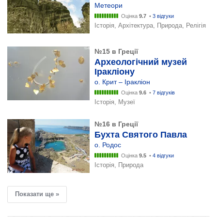
Метеори
Оцінка
9.7
•
3 відгуки
Історія, Архітектура, Природа, Релігія
№15 в Греції
Археологічний музей
Іракліону
о. Крит – Іракліон
Оцінка
9.6
•
7 відгуків
Історія, Музеї
№16 в Греції
Бухта Святого Павла
о. Родос
Оцінка
9.5
•
4 відгуки
Історія, Природа
Показати ще »