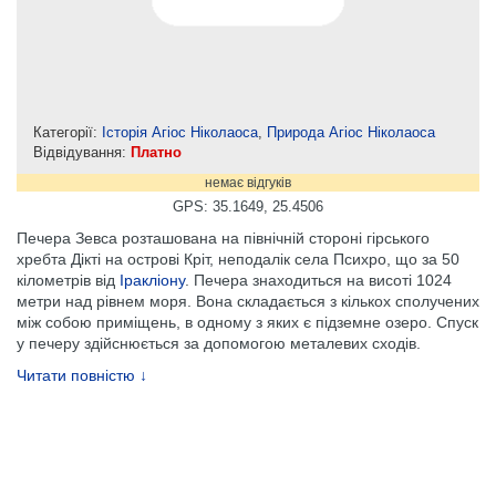
Категорії:
Історія Агіос Ніколаоса
,
Природа Агіос Ніколаоса
Відвідування:
Платно
немає відгуків
GPS: 35.1649, 25.4506
Печера Зевса розташована на північній стороні гірського
хребта Дікті на острові Кріт, неподалік села Психро, що за 50
кілометрів від
Іракліону
. Печера знаходиться на висоті 1024
метри над рівнем моря. Вона складається з кількох сполучених
між собою приміщень, в одному з яких є підземне озеро. Спуск
у печеру здійснюється за допомогою металевих сходів.
Читати повністю ↓