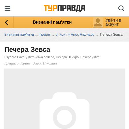
Увійти в
Визначні пам'ятки
акаунт
Визначні пам'ятки
→
Греція
→
о. Крит – Агіос Ніколаос
→
Печера Зевса
Печера Зевса
Psychro Cave, Диктейська печера, Печера Психро, Печера Дикті
Греція, о. Крит – Агіос Ніколаос