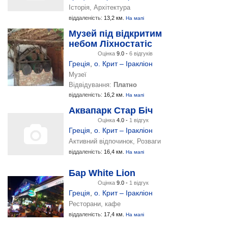
Історія, Архітектура
віддаленість:
13,2 км.
На мапі
Музей під відкритим
небом Ліхностатіс
Оцінка
9.0 -
6 відгуків
Греція
,
о. Крит – Іракліон
Музеї
Відвідування:
Платно
віддаленість:
16,2 км.
На мапі
Аквапарк Стар Біч
Оцінка
4.0 -
1 відгук
Греція
,
о. Крит – Іракліон
Активний відпочинок, Розваги
віддаленість:
16,4 км.
На мапі
Бар White Lion
Оцінка
9.0 -
1 відгук
Греція
,
о. Крит – Іракліон
Ресторани, кафе
віддаленість:
17,4 км.
На мапі