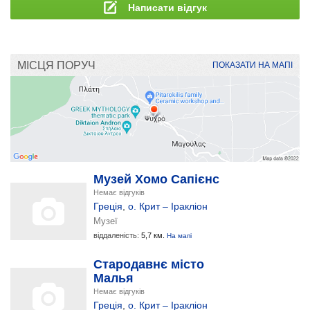
Написати відгук
МІСЦЯ ПОРУЧ
ПОКАЗАТИ НА МАПІ
Музей Хомо Сапієнс
Немає відгуків
Греція
,
о. Крит – Іракліон
Музеї
віддаленість:
5,7 км.
На мапі
Стародавнє місто
Малья
Немає відгуків
Греція
,
о. Крит – Іракліон