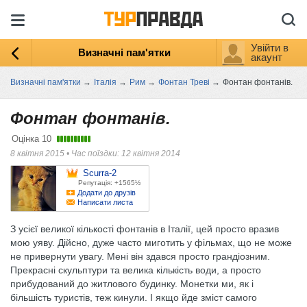
Увійти в
Визначні пам'ятки
акаунт
Визначні пам'ятки
→
Італія
→
Рим
→
Фонтан Треві
→
Фонтан фонтанів.
Фонтан фонтанів.
Оцінка
10
8 квітня 2015
•
Час поїздки: 12 квітня 2014
Scurra-2
Репутація: +1565½
Додати до друзів
Написати листа
З усієї великої кількості фонтанів в Італії, цей просто вразив
мою уяву. Дійсно, дуже часто миготить у фільмах, що не може
не привернути увагу. Мені він здався просто грандіозним.
Прекрасні скульптури та велика кількість води, а просто
прибудований до житлового будинку. Монетки ми, як і
більшість туристів, теж кинули. І якщо йде зміст самого