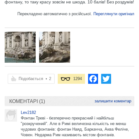
фонтану, то таку красу зовсім не шкода. 10 балів! Без роздумів!
Перекладено автоматично з російської.
Переглянути оригінал
Подобається
•
2
1294
КОМЕНТАРІ (1)
залишити коментар
Lev2182
Фонтан Треві - безперечно прекрасний і найбільш
"розкручений". Але в Римі величезна кількість не менш
чудових фонтанів: фонтан Наяд, Баркачча, Аква Феліче,
Човен. Недарма Рим називають містом фонтанів.