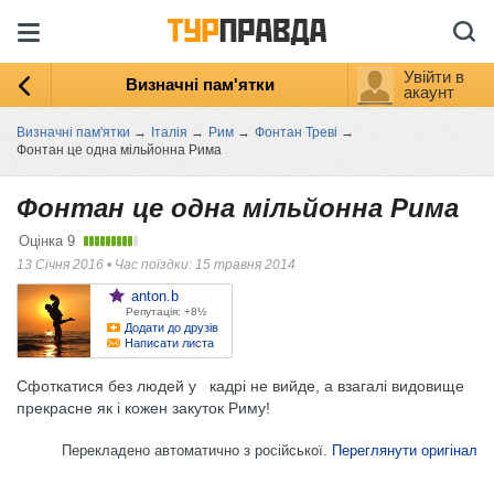
Увійти в
Визначні пам'ятки
акаунт
Визначні пам'ятки
→
Італія
→
Рим
→
Фонтан Треві
→
Фонтан це одна мільйонна Рима
Фонтан це одна мільйонна Рима
Оцінка
9
13 Січня 2016
•
Час поїздки: 15 травня 2014
anton.b
Репутація: +8½
Додати до друзів
Написати листа
Сфоткатися без людей у ​ ​ кадрі не вийде, а взагалі видовище
прекрасне як і кожен закуток Риму!
Перекладено автоматично з російської.
Переглянути оригінал