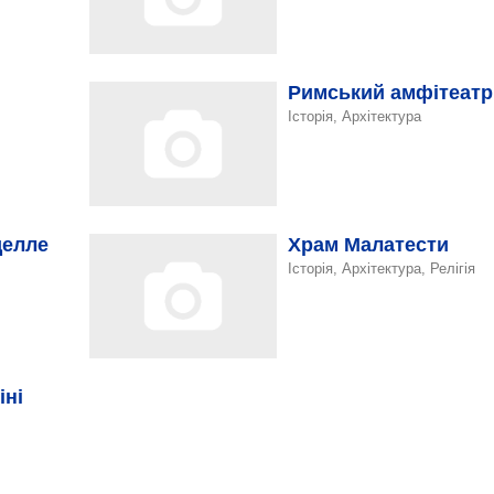
Римський амфітеатр
Історія, Архітектура
делле
Храм Малатести
Історія, Архітектура, Релігія
іні