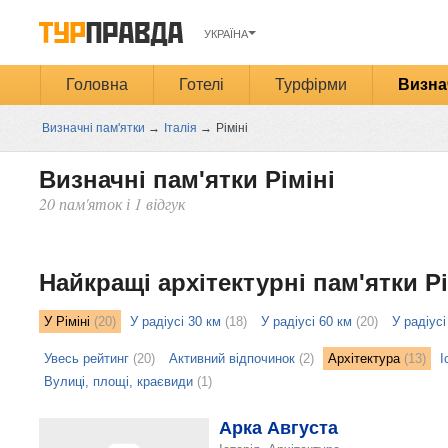
УКРАЇНА
Головна
Готелі
Турфірми
Визна
Визначні пам'ятки
→
Італія
→
Ріміні
Визначні пам'ятки Ріміні
20 пам'яток і 1 відгук
Открыть
карту
Найкращі архітектурні пам'ятки Рі
У Ріміні
(20)
У радіусі 30 км
(18)
У радіусі 60 км
(20)
У радіусі
Увесь рейтинг
(20)
Активний відпочинок
(2)
Архітектура
(13)
І
Вулиці, площі, краєвиди
(1)
Арка Августа