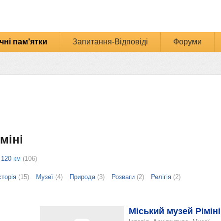
чні пам'ятки
Запитання-Відповіді
Форуми
міні
 120 км
(106)
сторія
(15)
Музеї
(4)
Природа
(3)
Розваги
(2)
Релігія
(2)
Міський музей Ріміні