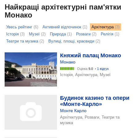
Найкращі архітектурні пам'ятки
Монако
Увесь рейтинг
(6)
Активний відпочинок
(1)
Архітектура
(3)
Історія
(3)
Музеї
(2)
Природа
(1)
Розваги
(2)
Релігія
(1)
Театри та музика
(2)
Вулиці, площі, краєвиди
(2)
Княжий палац Монако
Монако
Оцінка
9.0
•
1 відгук
Історія, Архітектура, Музеї
Будинок казино та опери
«Монте-Карло»
Монте Карло
Архітектура, Розваги, Театри та
музика