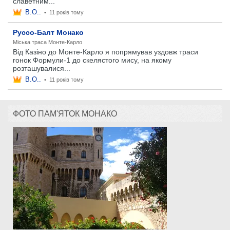
славетним...
B.O..
•
11 років тому
Руссо-Балт Монако
Міська траса Монте-Карло
Від Казіно до Монте-Карло я попрямував уздовж траси
гонок Формули-1 до скелястого мису, на якому
розташувалися...
B.O..
•
11 років тому
ФОТО ПАМ'ЯТОК МОНАКО