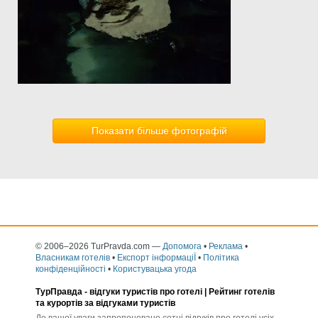
Показати більше фотографій
© 2006–2026 TurPravda.com
—
Допомога
•
Реклама
•
Власникам готелів
•
Експорт інформаціЇ
•
Політика
конфіденційності
•
Користувацька угода
ТурПравда -
відгуки туристів про готелі
| Рейтинг готелів
та курортів за відгуками туристів
До вашої уваги запропоновано сотні відгуків про готелі усіх