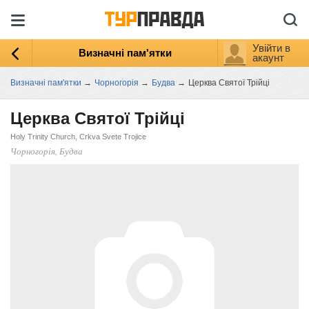
Увійти в
Визначні пам'ятки
акаунт
Визначні пам'ятки
→
Чорногорія
→
Будва
→
Церква Святої Трійці
Церква Святої Трійці
Holy Trinity Church, Crkva Svete Trojice
Чорногорія, Будва