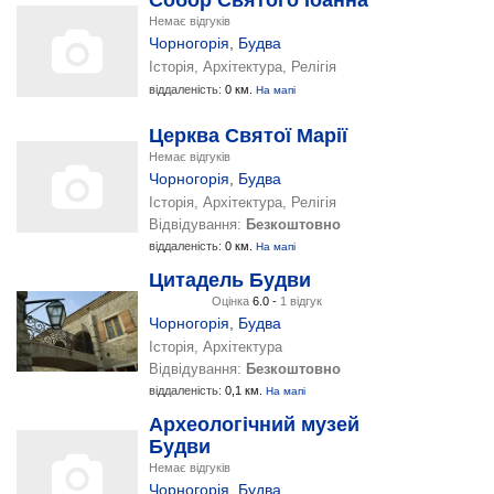
Собор Святого Іоанна
Немає відгуків
Чорногорія
,
Будва
Історія, Архітектура, Релігія
віддаленість:
0 км.
На мапі
Церква Святої Марії
Немає відгуків
Чорногорія
,
Будва
Історія, Архітектура, Релігія
Відвідування:
Безкоштовно
віддаленість:
0 км.
На мапі
Цитадель Будви
Оцінка
6.0 -
1 відгук
Чорногорія
,
Будва
Історія, Архітектура
Відвідування:
Безкоштовно
віддаленість:
0,1 км.
На мапі
Археологічний музей
Будви
Немає відгуків
Чорногорія
,
Будва