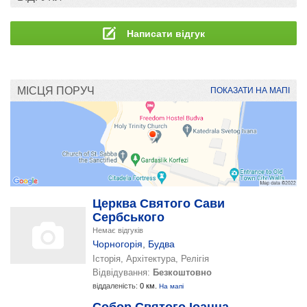
Написати відгук
МІСЦЯ ПОРУЧ
ПОКАЗАТИ НА МАПІ
Церква Святого Сави
Сербського
Немає відгуків
Чорногорія
,
Будва
Історія, Архітектура, Релігія
Відвідування:
Безкоштовно
віддаленість:
0 км.
На мапі