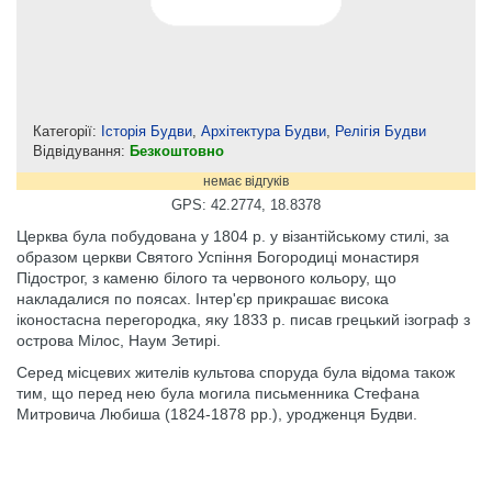
Категорії:
Історія Будви
,
Архітектура Будви
,
Релігія Будви
Відвідування:
Безкоштовно
немає відгуків
GPS: 42.2774, 18.8378
Церква була побудована у 1804 р. у візантійському стилі, за
образом церкви Святого Успіння Богородиці монастиря
Підострог, з каменю білого та червоного кольору, що
накладалися по поясах. Інтер'єр прикрашає висока
іконостасна перегородка, яку 1833 р. писав грецький ізограф з
острова Мілос, Наум Зетирі.
Серед місцевих жителів культова споруда була відома також
тим, що перед нею була могила письменника Стефана
Митровича Любиша (1824-1878 рр.), уродженця Будви.