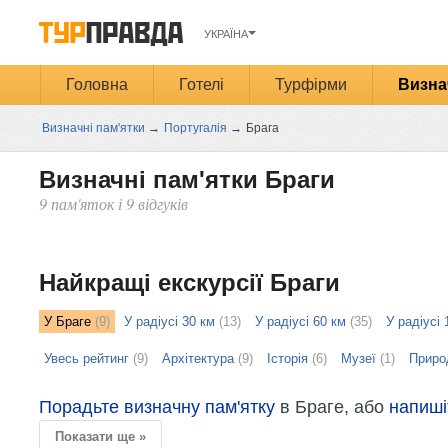
УКРАЇНА
Головна
Готелі
Турфірми
Визна
Визначні пам'ятки
→
Португалія
→
Брага
Визначні пам'ятки Браги
9 пам'яток і 9 відгуків
Открыть
карту
Найкращі екскурсії Браги
У Браге
(9)
У радіусі 30 км
(13)
У радіусі 60 км
(35)
У радіусі 
Увесь рейтинг
(9)
Архітектура
(9)
Історія
(6)
Музеї
(1)
Приро
Порадьте визначну пам'ятку
в Браге, або
напиші
Показати ще »