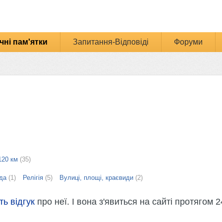
чні пам'ятки
Запитання-Відповіді
Форуми
120 км
(35)
да
(1)
Релігія
(5)
Вулиці, площі, краєвиди
(2)
ть відгук
про неї. І вона з'явиться на сайті протягом 2