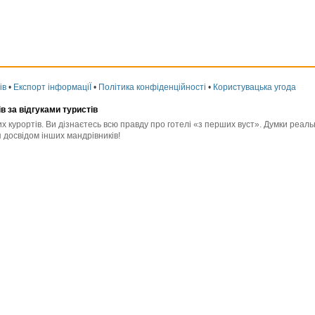
ів
•
Експорт інформаціЇ
•
Політика конфіденційності
•
Користувацька угода
ів за відгуками туристів
них курортів. Ви дізнаєтесь всю правду про готелі «з перших вуст». Думки реа
 досвідом інших мандрівників!