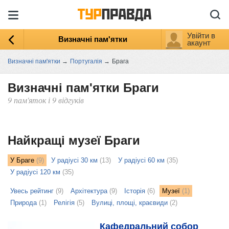
Увійти в
Визначні пам'ятки
акаунт
Визначні пам'ятки
→
Португалія
→
Брага
Визначні пам'ятки Браги
9 пам'яток і 9 відгуків
ыть
ту
Найкращі музеї Браги
У Браге
(9)
У радіусі 30 км
(13)
У радіусі 60 км
(35)
У радіусі 120 км
(35)
Увесь рейтинг
(9)
Архітектура
(9)
Історія
(6)
Музеї
(1)
Природа
(1)
Релігія
(5)
Вулиці, площі, краєвиди
(2)
Кафедральний собор