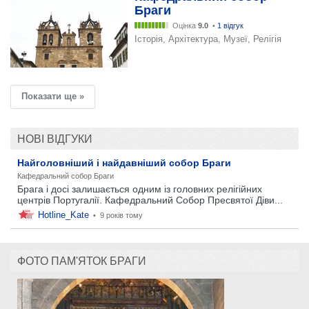
Браги
Оцінка
9.0
•
1 відгук
Історія, Архітектура, Музеї, Релігія
Показати ще »
НОВІ ВІДГУКИ
Найголовніший і найдавніший собор Браги
Кафедральний собор Браги
Брага і досі залишається одним із головних релігійних
центрів Португалії. Кафедральний Собор Пресвятої Діви...
Hotline_Kate
•
9 років тому
ФОТО ПАМ'ЯТОК БРАГИ