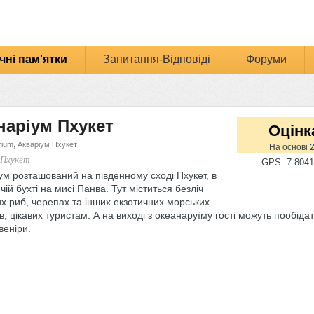
чні пам'ятки
Запитання-Відповіді
Форуми
наріум Пхукет
Оцінк
rium, Акваріум Пхукет
На основі
. Пхукет
GPS: 7.8041
м розташований на південному сході Пхукет, в
ій бухті на мисі Панва. Тут міститься безліч
х риб, черепах та інших екзотичних морських
, цікавих туристам. А на виході з океанаруїму гості можуть пообіда
веніри.