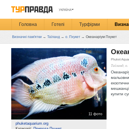
УКРАЇНА
Головна
Готелі
Турфірми
Визна
Визначні пам'ятки
→
Таїланд
→
о. Пхукет
→
Океанаріум Пхукет
Океа
Phuket Aqua
Таїланд, о
Океанаріу
мальовнич
екзотични
мешканців
купити су
11 фото
phuketaquarium.org
Категорії:
Природа Пхукет