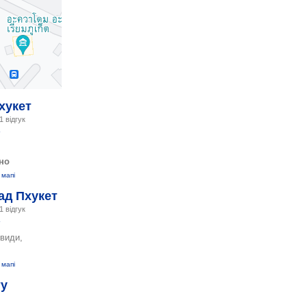
хукет
1 відгук
но
 мапі
ад Пхукет
1 відгук
євиди,
 мапі
ту