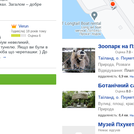
умах. Загалом – добре
Verun
Їздив(ла)
18 років тому
Оцінка 6
й
ріум невеликий,
Зоопарк на П
о тунелю. Якщо ви були в
хіба що черепашки: ) До
Оцінка
7.0 -
.
→
Таїланд
,
о. Пхукет
Природа, Розваги
Відвідування:
Плат
віддаленість:
6,9 км.
На
Ботанічний с
Оцінка
8.0 -
Таїланд
,
о. Пхукет
Вулиці, площі, кра
Природа
віддаленість:
8,4 км.
На
Музей Пхуке
Немає відгуків