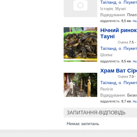
Таїланд
,
о. Пхукет
Історія, Музеї
Відвідування:
Плат
віддаленість:
8,5 км.
На
Нічний ринок
Тауні
Оцінка
7.5 -
Таїланд
,
о. Пхукет
Шопінг
віддаленість:
8,5 км.
На
Храм Ват Сір
Оцінка
7.0 -
Таїланд
,
о. Пхукет
Релігія
Відвідування:
Безк
віддаленість:
8,7 км.
На
ЗАПИТАННЯ-ВІДПОВІДЬ
Немає запитань