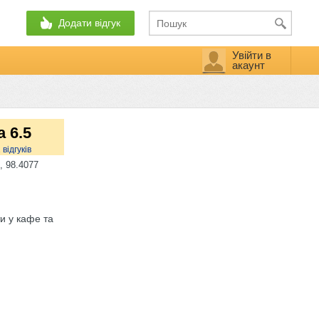
Додати відгук
Увійти в
акаунт
а 6.5
2
відгуків
, 98.4077
ти у кафе та