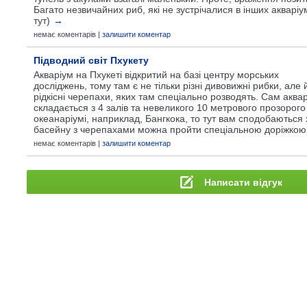
Багато незвичайних риб, які не зустрічалися в інших акварі
тут)
→
немає коментарів |
залишити коментар
Підводний світ Пхукету
Акваріум на Пхукеті відкритий на базі центру морських
досліджень, тому там є не тільки різні дивовижні рибки, але 
рідкісні черепахи, яких там спеціально розводять. Сам аква
складається з 4 залів та невеликого 10 метрового прозорог
океанаріумі, наприклад, Бангкока, то тут вам сподобаються 
басейну з черепахами можна пройти спеціальною доріжкою
немає коментарів |
залишити коментар
Написати відгук