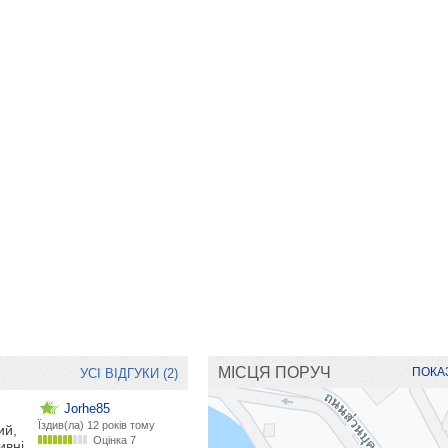
МІСЦЯ ПОРУЧ
ПОКАЗ
УСІ ВІДГУКИ (2)
Jorhe85
Їздив(ла)
12 років тому
ий,
Оцінка 7
вні.