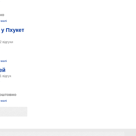
но
 мапі
 у Пхукет
2 відгуки
 мапі
ей
1 відгук
оштовно
 мапі