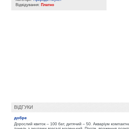
Відвідування:
Платно
ВІДГУКИ
добре
Дорослий квиток – 100 бат, дитячий – 50. Акваріум компактн
тунель з акулами взагалі маленький. Проте, враження позити