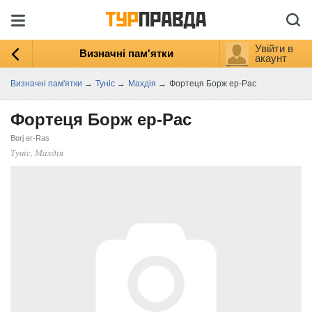
Увійти в
Визначні пам'ятки
акаунт
Визначні пам'ятки
→
Туніс
→
Махдія
→
Фортеця Борж ер-Рас
Фортеця Борж ер-Рас
Borj er-Ras
Туніс, Махдія