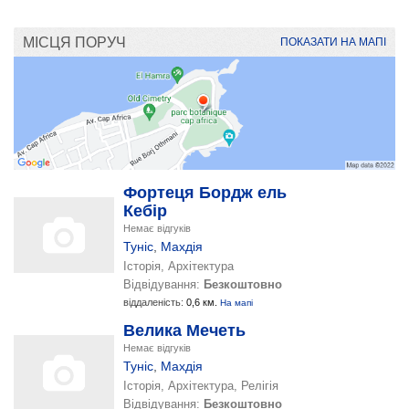
МІСЦЯ ПОРУЧ
ПОКАЗАТИ НА МАПІ
Фортеця Бордж ель
Кебір
Немає відгуків
Туніс
,
Махдія
Історія, Архітектура
Відвідування:
Безкоштовно
віддаленість:
0,6 км.
На мапі
Велика Мечеть
Немає відгуків
Туніс
,
Махдія
Історія, Архітектура, Релігія
Відвідування:
Безкоштовно