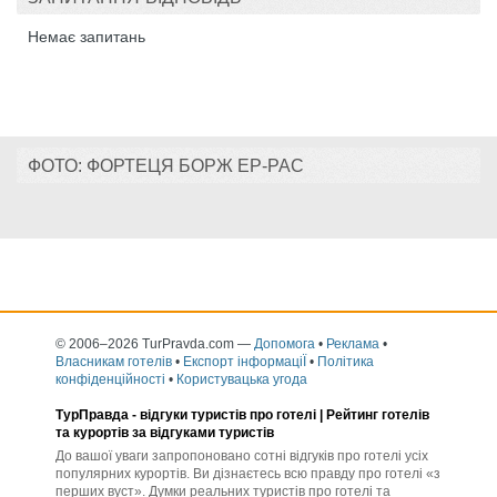
Немає запитань
ФОТО: ФОРТЕЦЯ БОРЖ ЕР-РАС
© 2006–2026 TurPravda.com
—
Допомога
•
Реклама
•
Власникам готелів
•
Експорт інформаціЇ
•
Політика
конфіденційності
•
Користувацька угода
ТурПравда -
відгуки туристів про готелі
| Рейтинг готелів
та курортів за відгуками туристів
До вашої уваги запропоновано сотні відгуків про готелі усіх
популярних курортів. Ви дізнаєтесь всю правду про готелі «з
перших вуст». Думки реальних туристів про готелі та