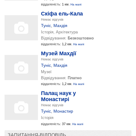
віддаленість:
1 км.
На мапі
Скіфа ель-Кала
Немає відгуків
Туніс
,
Махдія
Історія, Архітектура
Відвідування:
Безкоштовно
віддаленість:
1,2 км.
На мапі
Музей Махдії
Немає відгуків
Туніс
,
Махдія
Музеї
Відвідування:
Платно
віддаленість:
1,2 км.
На мапі
Палац наук у
Монастирі
Немає відгуків
Туніс
,
Монастир
Історія
віддаленість:
37 км.
На мапі
ЗАПИТАННЯ-ВІДПОВІДЬ