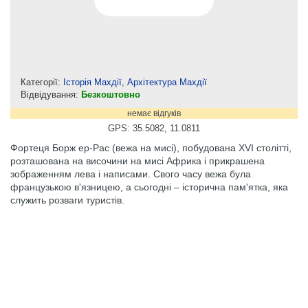
Категорії:
Історія Махдії
,
Архітектура Махдії
Відвідування:
Безкоштовно
немає відгуків
GPS: 35.5082, 11.0811
Фортеця Борж ер-Рас (вежа на мисі), побудована XVI столітті,
розташована на височини на мисі Африка і прикрашена
зображенням лева і написами. Свого часу вежа була
французькою в'язницею, а сьогодні – історична пам'ятка, яка
служить розваги туристів.