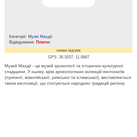
Категорії:
Музеї Махдії
Відвідування:
Платно
немає відгуків
GPS: 35.5037, 11.0687
Музей Махдії - це музей археології та історично-культурної
спадщини. У ньому, крім археологічних колекцій експонатів
(пунічної, візантійської, римської та ісламської), виставляються
також експозиції, що стосуються народних традицій регіону.