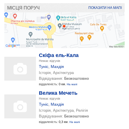
МІСЦЯ ПОРУЧ
ПОКАЗАТИ НА МАПІ
Скіфа ель-Кала
Немає відгуків
Туніс
,
Махдія
Історія, Архітектура
Відвідування:
Безкоштовно
віддаленість:
0 км.
На мапі
Велика Мечеть
Немає відгуків
Туніс
,
Махдія
Історія, Архітектура, Релігія
Відвідування:
Безкоштовно
віддаленість:
0,3 км.
На мапі