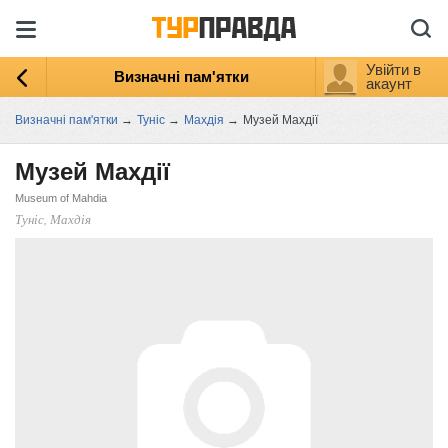
Увійти в
Визначні пам'ятки
акаунт
Визначні пам'ятки
→
Туніс
→
Махдія
→
Музей Махдії
Музей Махдії
Museum of Mahdia
Туніс, Махдія