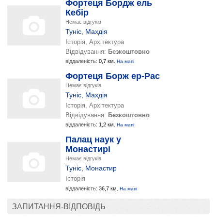
Фортеця Бордж ель
Кебір
Немає відгуків
Туніс
,
Махдія
Історія, Архітектура
Відвідування:
Безкоштовно
віддаленість:
0,7 км.
На мапі
Фортеця Борж ер-Рас
Немає відгуків
Туніс
,
Махдія
Історія, Архітектура
Відвідування:
Безкоштовно
віддаленість:
1,2 км.
На мапі
Палац наук у
Монастирі
Немає відгуків
Туніс
,
Монастир
Історія
віддаленість:
36,7 км.
На мапі
ЗАПИТАННЯ-ВІДПОВІДЬ