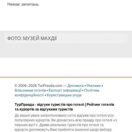
Немає запитань
ФОТО: МУЗЕЙ МАХДІЇ
© 2006–2026 TurPravda.com
—
Допомога
•
Реклама
•
Власникам готелів
•
Експорт інформаціЇ
•
Політика
конфіденційності
•
Користувацька угода
ТурПравда -
відгуки туристів про готелі
| Рейтинг готелів
та курортів за відгуками туристів
До вашої уваги запропоновано сотні відгуків про готелі усіх
популярних курортів. Ви дізнаєтесь всю правду про готелі «з
перших вуст». Думки реальних туристів про готелі та
курорти допоможуть Вам прийняти рішення щодо вибору