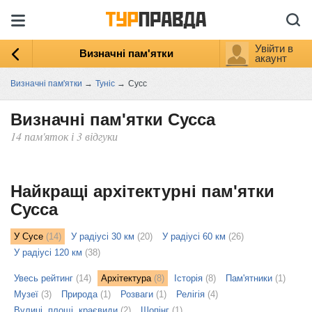
Увійти в
Визначні пам'ятки
акаунт
Визначні пам'ятки
→
Туніс
→
Сусс
Визначні пам'ятки Сусса
14 пам'яток і 3 відгуки
ыть
ту
Найкращі архітектурні пам'ятки
Сусса
У Сусе
(14)
У радіусі 30 км
(20)
У радіусі 60 км
(26)
У радіусі 120 км
(38)
Увесь рейтинг
(14)
Архітектура
(8)
Історія
(8)
Пам'ятники
(1)
Музеї
(3)
Природа
(1)
Розваги
(1)
Релігія
(4)
Вулиці, площі, краєвиди
(2)
Шопінг
(1)