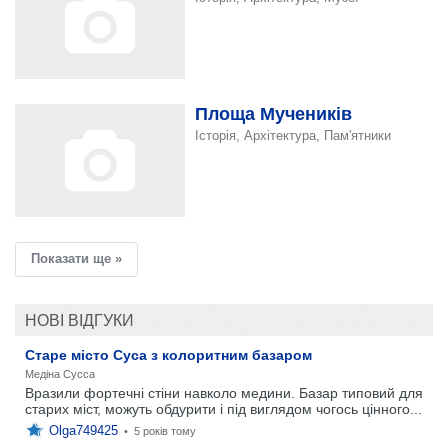
Площа Мучеників
Історія, Архітектура, Пам'ятники
Показати ще »
НОВІ ВІДГУКИ
Старе місто Суса з колоритним базаром
Медіна Сусса
Вразили фортечні стіни навколо медини. Базар типовий для
старих міст, можуть обдурити і під виглядом чогось цінного...
Olga749425
•
5 років тому