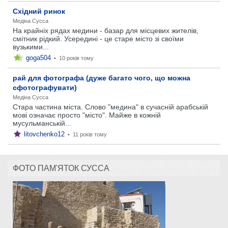
Східний ринок
Медіна Сусса
На крайніх рядах медини - базар для місцевих жителів,
смітник рідкий. Усередині - це старе місто зі своїми
вузькими...
goga504
•
10 років тому
рай для фотографа (дуже багато чого, що можна
сфотографувати)
Медіна Сусса
Стара частина міста. Слово "медина" в сучасній арабській
мові означає просто "місто". Майже в кожній
мусульманській...
litovchenko12
•
11 років тому
ФОТО ПАМ'ЯТОК СУССА