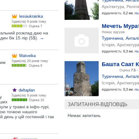
Туреччина
,
Анталі
Архітектура, Релігі
віддаленість:
0,2 км.
На
lesiaukrainka
Їздив(ла)
9 років тому
Мечеть Мура
Оцінка 7
Немає відгуків
туальний розклад даю на
ин бік 15 лір (5$).
→
Туреччина
,
Анталі
Історія, Архітектура
віддаленість:
0,3 км.
На
Matveika
Їздив(ла)
20 років тому
ним
Башта Саат К
Оцінка 9
Оцінка
7.5 -
Туреччина
,
Анталі
Історія, Архітектур
віддаленість:
0,3 км.
deltaplan
На
Їздив(ла)
9 років тому
у
Оцінка 10
аших
ЗАПИТАННЯ-ВІДПОВІДЬ
ули у травні в інфо-турі,
ною точкою нашого
Немає запитань
 день у цій гостинній і так