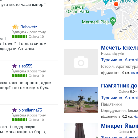
ути місто часів імперії
Rebovetz
Їздив(ла)
7 років тому
.
Оцінка 10
м. І
Travel". Торік із сином
Мечеть Іскел
відвідати Анталію.
→
Немає відгуків
Туреччина
,
Анталі
sleo555
Історія, Архітектура
Їздив(ла)
8 років тому
й
віддаленість:
0 км.
На м
Оцінка 10
азва така не просто, адже
Пам'ятник до
перії і по околицях була
Оцінка
6.0 -
Туреччина
,
Анталі
Пам'ятники
blondianna75
Відвідування:
Безк
Їздив(ла)
9 років тому
віддаленість:
0,2 км.
На
Оцінка 10
Мінарет Йівл
рокат і подорожую
м: маса кафе та барів,
Оцінка
8.0 -