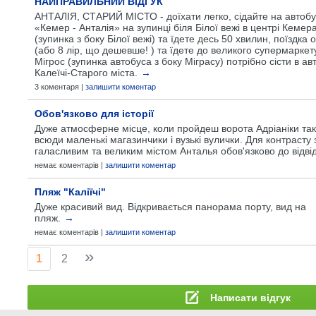
НАЙПРАВИЛЬНИЙ ВІДГУК
АНТАЛІЯ, СТАРИЙ МІСТО - доїхати легко, сідайте на автобу
«Кемер - Анталія» на зупинці біля Білої вежі в центрі Кемер
(зупинка з боку Білої вежі) та їдете десь 50 хвилин, поїздка 
(або 8 лір, що дешевше! ) та їдете до великого супермаркету
Мігрос (зупинка автобуса з боку Міграсу) потрібно сісти в а
Калеїчі-Старого міста.
→
3 коментаря |
залишити коментар
Обов'язково для історії
Дуже атмосферне місце, коли пройдеш ворота Адріаніки так
всюди маленькі магазинчики і вузькі вулички. Для контрасту 
галасливим та великим містом Анталья обов'язково до відві
немає коментарів |
залишити коментар
Пляж "Каліїчі"
Дуже красивий вид. Відкривається панорама порту, вид на
пляж.
→
немає коментарів |
залишити коментар
»
1
2
Написати відгук