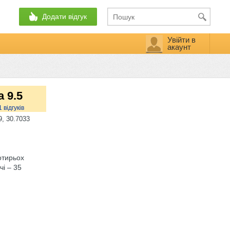
Додати відгук
Увійти в
акаунт
а 9.5
1
відгуків
, 30.7033
отирьох
чі – 35