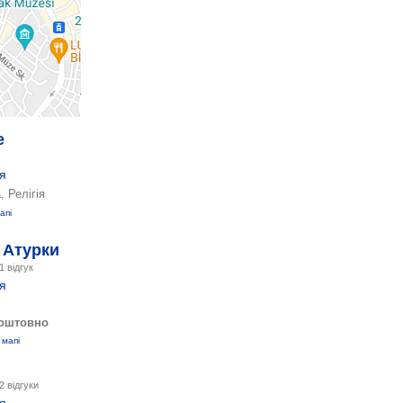
е
я
, Релігія
апі
 Атурки
1 відгук
я
оштовно
 мапі
і
2 відгуки