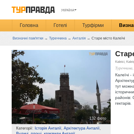
УКРАЇНА
Головна
Готелі
Турфірми
Визна
Визначні пам'ятки
→
Туреччина
→
Анталія
→
Старе місто Калеїчі
Старе
Kaleici, Kale
Туреччина,
Калеїчі -
Архітекту
тут можна
історични
районів: 
гектарів.
132 фото
Категорії:
Історія Анталії
,
Архітектура Анталії
,
Вулиці, площі, краєвиди Анталії