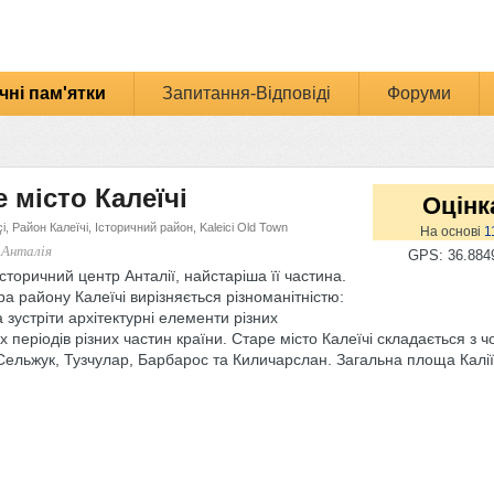
чні пам'ятки
Запитання-Відповіді
Форуми
 місто Калеїчі
Оцінк
içi, Район Калеїчі, Історичний район, Kaleici Old Town
На основі
1
 Анталія
GPS: 36.8849
 історичний центр Анталії, найстаріша її частина.
ра району Калеїчі вирізняється різноманітністю:
 зустріти архітектурні елементи різних
х періодів різних частин країни. Старе місто Калеїчі складається з ч
Сельжук, Тузчулар, Барбарос та Киличарслан. Загальна площа Калії