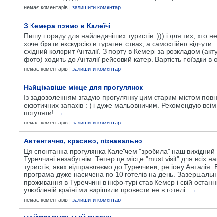
немає коментарів |
залишити коментар
З Кемера прямо в Калеїчі
Пишу пораду для найледачіших туристів: ))) і для тих, хто не
хоче брати екскурсію в турагентствах, а самостійно відчути
східний колорит Анталії. З порту в Кемері за розкладом (ак
фото) ходить до Анталії рейсовий катер. Вартість поїздки в од
немає коментарів |
залишити коментар
Найцікавіше місце для прогулянок
Із задоволенням згадую прогулянку цим старим містом пов
екзотичних запахів : ) і дуже мальовничим. Рекомендую всім
погуляти!
→
немає коментарів |
залишити коментар
Автентично, красиво, пізнавально
Ця спонтанна прогулянка Калеїчем "зробила" наш вихідний 
Туреччині незабутнім. Тепер це місце "must visit" для всіх н
туристів, яких відправляємо до Туреччини, регіону Анталія. Б
програма дуже насичена по 10 готелів на день. Завершаль
проживання в Туреччині в інфо-турі став Кемер і свій останній
улюбленій країні ми вирішили провести не в готелі.
→
немає коментарів |
залишити коментар