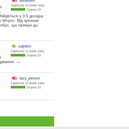
annanom
Їздив(ла)
10 років тому
с
Оцінка 10
а
обійдеться у 3.5 долара
 Мігрос. Від зупинки
втобус, що прямує до
saljnkin
Їздив(ла)
11 років тому
Оцінка 10
з
дування.
→
lazy_person
Їздив(ла)
12 років тому
Оцінка 10