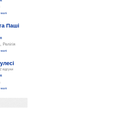
я
я
 мапі
та Паші
я
, Релігія
 мапі
улесі
2 відгуки
я
а
 мапі