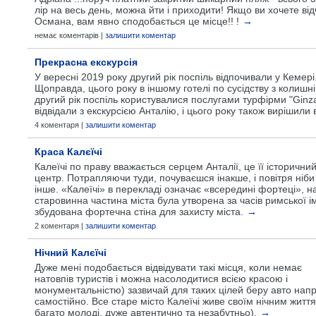
лір на весь день, можна йти і приходити! Якщо ви хочете відч
Османа, вам явно сподобається це місце!! !
→
немає коментарів |
залишити коментар
Прекрасна екскурсія
У вересні 2019 року другий рік поспіль відпочивали у Кемері
Щоправда, цього року в іншому готелі по сусідству з колишні
другий рік поспіль користувалися послугами турфірми "Ginza 
відвідали з екскурсією Анталію, і цього року також вирішили 
4 коментаря |
залишити коментар
Краса Калєїчі
Калеїчі по праву вважається серцем Анталії, це її історични
центр. Потрапляючи туди, почуваєшся інакше, і повітря ніби
інше. «Калеїчі» в перекладі означає «всередині фортеці», н
старовинна частина міста була утворена за часів римської ім
збудована фортечна стіна для захисту міста.
→
2 коментаря |
залишити коментар
Нічний Калєїчі
Дуже мені подобається відвідувати такі місця, коли немає
натовпів туристів і можна насолодитися всією красою і
монументальністю) зазвичай для таких цілей беру авто нап
самостійно. Все старе місто Калеїчі живе своїм нічним життя
багато молоді, дуже автентично та незабутньо).
→