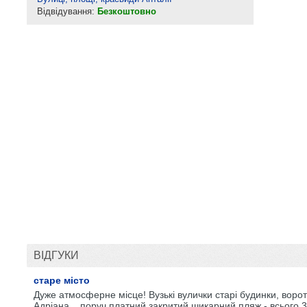
Відвідування:
Безкоштовно
ВІДГУКИ
старе місто
Дуже атмосферне місце! Вузькі вулички старі будинки, воро
Адріана ...поруч платний закритий шикарний пляж - всього 