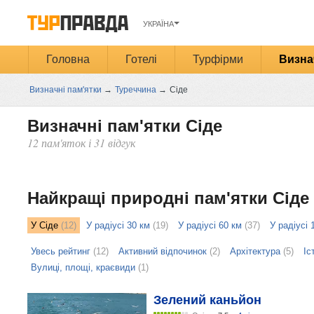
УКРАЇНА
Головна
Готелі
Турфірми
Визна
Визначні пам'ятки
→
Туреччина
→
Сіде
Визначні пам'ятки Сіде
12 пам'яток і 31 відгук
Открыть
карту
Найкращі природні пам'ятки Сіде
У Сіде
(12)
У радіусі 30 км
(19)
У радіусі 60 км
(37)
У радіусі 
Увесь рейтинг
(12)
Активний відпочинок
(2)
Архітектура
(5)
Іс
Вулиці, площі, краєвиди
(1)
Зелений каньйон