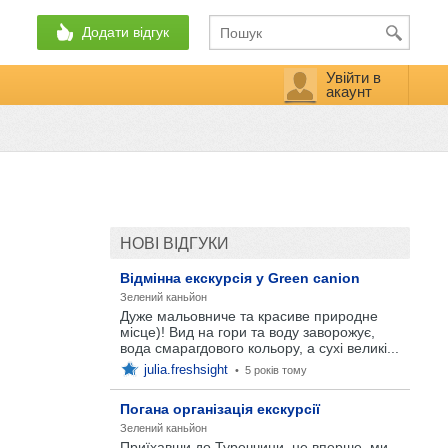
Додати відгук
Увійти в
акаунт
НОВІ ВІДГУКИ
Відмінна екскурсія у Green canion
Зелений каньйон
Дуже мальовниче та красиве природне
місце)! Вид на гори та воду заворожує,
вода смарагдового кольору, а сухі великі...
julia.freshsight
•
5 років тому
Погана організація екскурсії
Зелений каньйон
Приїхавши до Туреччини, не вперше, ми