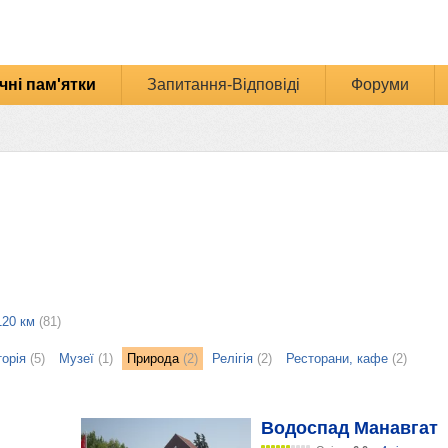
чні пам'ятки
Запитання-Відповіді
Форуми
120 км
(81)
торія
(5)
Музеї
(1)
Природа
(2)
Релігія
(2)
Ресторани, кафе
(2)
Водоспад Манавгат