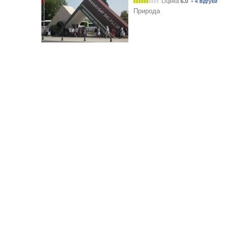
Оцінка
6.0
•
4 відгуки
Природа