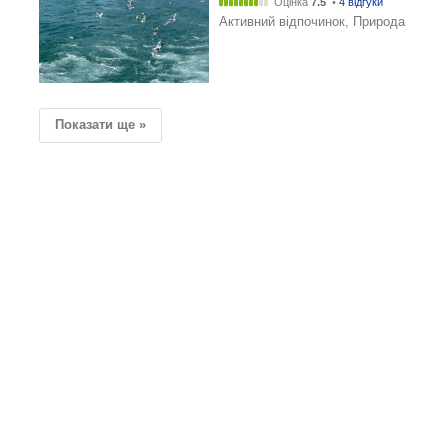
Оцінка
7.5
•
4 відгуки
Активний відпочинок, Природа
Показати ще »