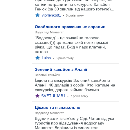
хотіли потрапити на екскурсію Каньйон
Генюк (за 30 хвилин від нашого готелю)...
viorlenko81
•
5 років тому
Особливого враження не справив
Водоспад Манавгат
"Водоспад" - це звичайно голосно
сказано)))) це маленький потік гірської
річки, що падає. Вхід у парк платний,
натовп...
Luina
•
6 років тому
Зелений каньйон з Аланії
Зелений каньйон
Їздили на екскурсію Зелений каньйон із
Аланії. 40 доларів з особи. Хто їхатиме на
екскурсію, дорога займає близько...
SVETULJAB1
•
7 років тому
Цікаво та пізнавально
Водоспад Манавгат
Відпочивали із сім'єю у Сіді. Читав відгуки
туристів про відвідування водоспаду
Манавгат. Вирішили із сином теж...