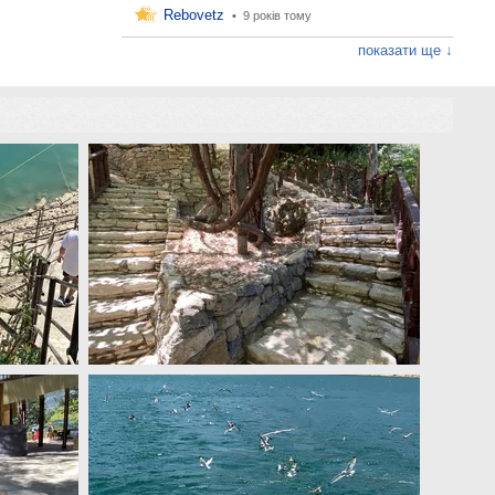
Rebovetz
•
9 років тому
показати ще ↓