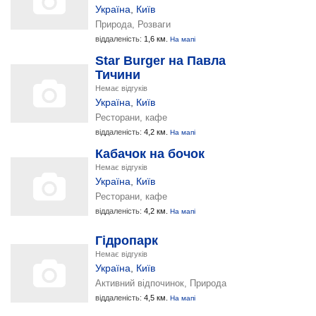
Україна
,
Київ
Природа, Розваги
віддаленість:
1,6 км.
На мапі
Star Burger на Павла
Тичини
Немає відгуків
Україна
,
Київ
Ресторани, кафе
віддаленість:
4,2 км.
На мапі
Кабачок на бочок
Немає відгуків
Україна
,
Київ
Ресторани, кафе
віддаленість:
4,2 км.
На мапі
Гідропарк
Немає відгуків
Україна
,
Київ
Активний відпочинок, Природа
віддаленість:
4,5 км.
На мапі