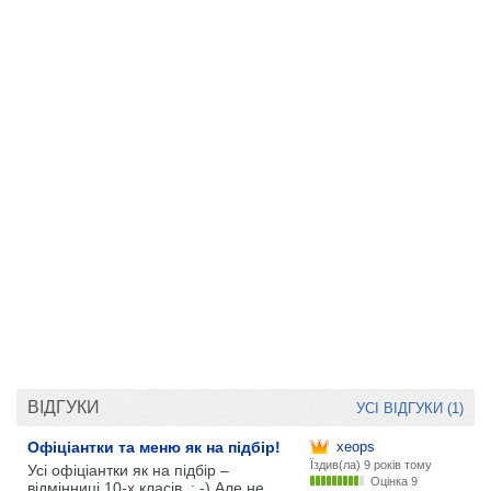
ВІДГУКИ
УСІ ВІДГУКИ (1)
Офіціантки та меню як на підбір!
xeops
Їздив(ла)
9 років тому
Усі офіціантки як на підбір –
Оцінка 9
відмінниці 10-х класів. : -) Але не