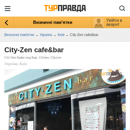
Увійти в
Визначні пам'ятки
акаунт
Визначні пам'ятки
→
Україна
→
Київ
→
City-Zen cafe&bar
City-Zen cafe&bar
Сіті-Зен Кафе енд Бар, Сітізен, Cityzen
Україна, Київ