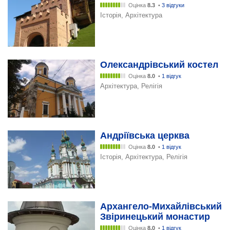
Оцінка
8.3
•
3 відгуки
Історія, Архітектура
Олександрівський костел
Оцінка
8.0
•
1 відгук
Архітектура, Релігія
Андріївська церква
Оцінка
8.0
•
1 відгук
Історія, Архітектура, Релігія
Архангело-Михайлівський
Звіринецький монастир
Оцінка
8.0
•
1 відгук