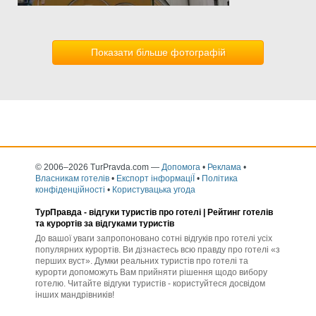
Показати більше фотографій
© 2006–2026 TurPravda.com
—
Допомога
•
Реклама
•
Власникам готелів
•
Експорт інформаціЇ
•
Політика
конфіденційності
•
Користувацька угода
ТурПравда -
відгуки туристів про готелі
| Рейтинг готелів
та курортів за відгуками туристів
До вашої уваги запропоновано сотні відгуків про готелі усіх
популярних курортів. Ви дізнаєтесь всю правду про готелі «з
перших вуст». Думки реальних туристів про готелі та
курорти допоможуть Вам прийняти рішення щодо вибору
готелю. Читайте відгуки туристів - користуйтеся досвідом
інших мандрівників!