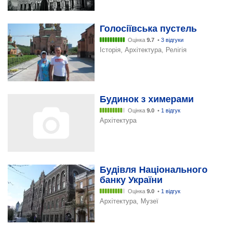
Голосіївська пустель
Оцінка
9.7
•
3 відгуки
Історія, Архітектура, Релігія
Будинок з химерами
Оцінка
9.0
•
1 відгук
Архітектура
Будівля Національного
банку України
Оцінка
9.0
•
1 відгук
Архітектура, Музеї