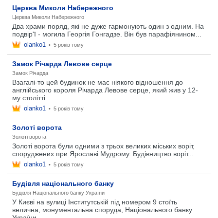
Церква Миколи Набережного
Церква Миколи Набережного
Два храми поряд, які не дуже гармонують один з одним. На
подвір'ї - могила Георгія Гонгадзе. Він був парафіянином...
olanko1
•
5 років тому
Замок Річарда Левове серце
Замок Річарда
Взагалі-то цей будинок не має ніякого відношення до
англійського короля Річарда Левове серце, який жив у 12-
му столітті...
olanko1
•
5 років тому
Золоті ворота
Золоті ворота
Золоті ворота були одними з трьох великих міських воріт,
споруджених при Ярославі Мудрому. Будівництво воріт...
olanko1
•
5 років тому
Будівля національного банку
Будівля Національного банку України
У Києві на вулиці Інститутській під номером 9 стоїть
велична, монументальна споруда, Національного банку
України...