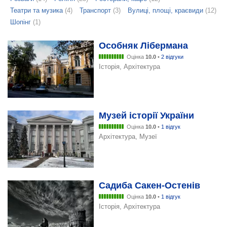
Театри та музика
(4)
Транспорт
(3)
Вулиці, площі, краєвиди
(12)
Шопінг
(1)
Особняк Лібермана
Оцінка
10.0
•
2 відгуки
Історія, Архітектура
Музей історії України
Оцінка
10.0
•
1 відгук
Архітектура, Музеї
Садиба Сакен-Остенів
Оцінка
10.0
•
1 відгук
Історія, Архітектура