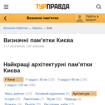
Увійти в
Визначні пам'ятки
акаунт
Визначні пам'ятки
→
Україна
→
Київ
Визначні пам'ятки Києва
113 пам'яток і 69 відгуків
ыть
ту
Найкращі архітектурні пам'ятки
Києва
У Києві
(113)
У радіусі 30 км
(119)
У радіусі 60 км
(136)
У радіусі 120 км
(186)
Увесь рейтинг
(113)
Активний відпочинок
(8)
Архітектура
(50)
Історія
(25)
Пам'ятники
(7)
Музеї
(24)
Природа
(9)
Розваги
(14)
Релігія
(25)
Ресторани, кафе
(12)