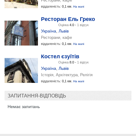
Ресторани, кафе
віддаленість:
0,1 км.
На мапі
Ресторан Ель Греко
Оцінка
4.0 -
1 відгук
Україна
,
Львів
Ресторани, кафе
віддаленість:
0,1 км.
На мапі
Костел єзуїтів
Оцінка
8.0 -
1 відгук
Україна
,
Львів
Історія, Архітектура, Релігія
віддаленість:
0,1 км.
На мапі
ЗАПИТАННЯ-ВІДПОВІДЬ
Немає запитань