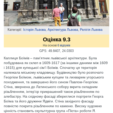
15 фото
Категорії:
Історія Львова
,
Архітектура Львова
,
Релігія Львова
Оцінка 9.3
На основі
6
відгуків
GPS: 49.8407, 24.0303
Каплиця Боїмів – пам'ятник львівської архітектури. Була
побудована як склеп в 1609-1617 (за іншими даними між 1609
і 1615) для купецької сім'ї Боїмів. Спочатку ця територія
належала міському кладовищу. Будівництво було розпочато
Георгієм Боїмом, львівським купцем та лихварем угорського
походження, та завершено його сином Павлом-Георгієм.
Стіна, звернена до Латинського собору вкрита складним
різьбленням, інтер'єр прикрашений також різьбленням по
алебастру. На східному фасаді збереглися портрети Георга
Боїма та його дружини Ядвіги. Стіна західного фасаду
повністю покрита різьбленням по каменю. Високу художню
цінність становить скульптурна група «Пієта» роботи Я.