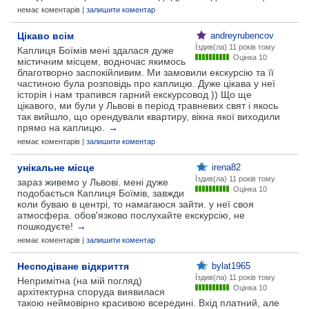
немає коментарів |
залишити коментар
Цікаво всім
andreyrubencov
Їздив(ла)
11 років тому
Каплиця Боїмів мені здалася дуже
Оцінка 10
містичним місцем, водночас якимось
благотворно заспокійливим. Ми замовили екскурсію та її
частиною була розповідь про каплицю. Дуже цікава у неї
історія і нам трапився гарний екскурсовод )) Що ще
цікавого, ми були у Львові в період травневих свят і якось
так вийшло, що орендували квартиру, вікна якої виходили
прямо на каплицю.
→
немає коментарів |
залишити коментар
унікальне місце
irena82
Їздив(ла)
11 років тому
зараз живемо у Львові. мені дуже
Оцінка 10
подобається Каплиця Боїмів, завжди
коли буваю в центрі, то намагаюся зайти. у неї своя
атмосфера. обов'язково послухайте екскурсію, не
пошкодуєте!
→
немає коментарів |
залишити коментар
Несподіване відкриття
bylat1965
Їздив(ла)
11 років тому
Непримітна (на мій погляд)
Оцінка 10
архітектурна споруда виявилася
такою неймовірно красивою всередині. Вхід платний, але