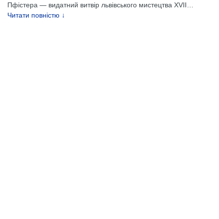
Пфістера — видатний витвір львівського мистецтва XVII
…
Читати повністю ↓