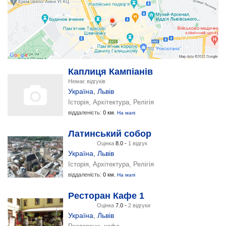
Каплиця Кампіанів
Немає відгуків
Україна
,
Львів
Історія, Архітектура, Релігія
віддаленість:
0 км.
На мапі
Латинський собор
Оцінка
8.0 -
1 відгук
Україна
,
Львів
Історія, Архітектура, Релігія
віддаленість:
0 км.
На мапі
Ресторан Кафе 1
Оцінка
7.0 -
2 відгуки
Україна
,
Львів