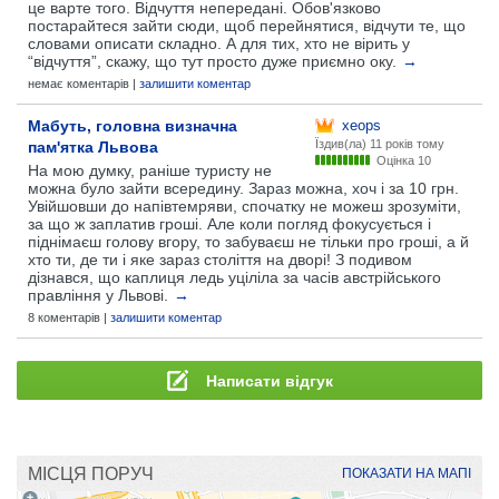
це варте того. Відчуття непередані. Обов'язково
постарайтеся зайти сюди, щоб перейнятися, відчути те, що
словами описати складно. А для тих, хто не вірить у
“відчуття”, скажу, що тут просто дуже приємно оку.
→
немає коментарів |
залишити коментар
Мабуть, головна визначна
xeops
Їздив(ла)
11 років тому
пам'ятка Львова
Оцінка 10
На мою думку, раніше туристу не
можна було зайти всередину. Зараз можна, хоч і за 10 грн.
Увійшовши до напівтемряви, спочатку не можеш зрозуміти,
за що ж заплатив гроші. Але коли погляд фокусується і
піднімаєш голову вгору, то забуваєш не тільки про гроші, а й
хто ти, де ти і яке зараз століття на дворі! З подивом
дізнався, що каплиця ледь уціліла за часів австрійського
правління у Львові.
→
8 коментарів |
залишити коментар
Написати відгук
МІСЦЯ ПОРУЧ
ПОКАЗАТИ НА МАПІ