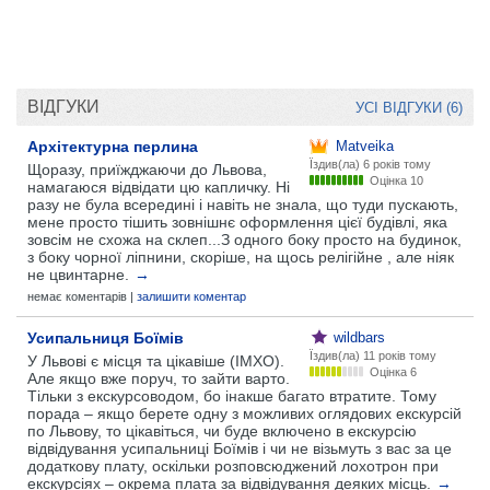
ВІДГУКИ
УСІ ВІДГУКИ (6)
Архітектурна перлина
Matveika
Їздив(ла)
6 років тому
Щоразу, приїжджаючи до Львова,
Оцінка 10
намагаюся відвідати цю капличку. Ні
разу не була всередині і навіть не знала, що туди пускають,
мене просто тішить зовнішнє оформлення цієї будівлі, яка
зовсім не схожа на склеп...З одного боку просто на будинок,
з боку чорної ліпнини, скоріше, на щось релігійне , але ніяк
не цвинтарне.
→
немає коментарів |
залишити коментар
Усипальниця Боїмів
wildbars
Їздив(ла)
11 років тому
У Львові є місця та цікавіше (ІМХО).
Оцінка 6
Але якщо вже поруч, то зайти варто.
Тільки з екскурсоводом, бо інакше багато втратите. Тому
порада – якщо берете одну з можливих оглядових екскурсій
по Львову, то цікавіться, чи буде включено в екскурсію
відвідування усипальниці Боїмів і чи не візьмуть з вас за це
додаткову плату, оскільки розповсюджений лохотрон при
екскурсіях – окрема плата за відвідування деяких місць.
→