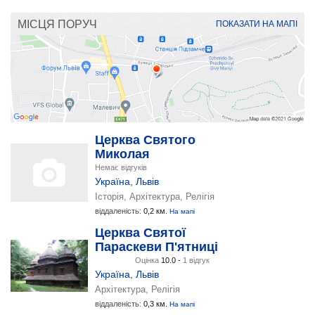
МІСЦЯ ПОРУЧ
ПОКАЗАТИ НА МАПІ
Церква Святого
Миколая
Немає відгуків
Україна
,
Львів
Історія, Архітектура, Релігія
віддаленість:
0,2 км.
На мапі
Церква Святої
Параскеви П'ятниці
Оцінка
10.0 -
1 відгук
Україна
,
Львів
Архітектура, Релігія
віддаленість:
0,3 км.
На мапі