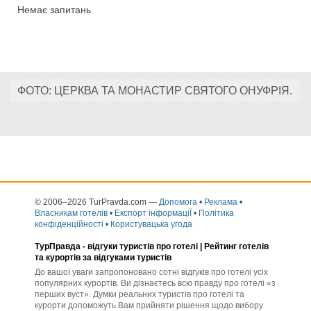
Немає запитань
ФОТО: ЦЕРКВА ТА МОНАСТИР СВЯТОГО ОНУФРІЯ.
© 2006–2026 TurPravda.com
—
Допомога
•
Реклама
•
Власникам готелів
•
Експорт інформаціЇ
•
Політика
конфіденційності
•
Користувацька угода
ТурПравда -
відгуки туристів про готелі
| Рейтинг готелів
та курортів за відгуками туристів
До вашої уваги запропоновано сотні відгуків про готелі усіх
популярних курортів. Ви дізнаєтесь всю правду про готелі «з
перших вуст». Думки реальних туристів про готелі та
курорти допоможуть Вам прийняти рішення щодо вибору