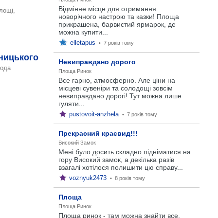
Відмінне місце для отримання
площі,
новорічного настрою та казки! Площа
прикрашена, барвистий ярмарок, де
можна купити...
elletapus
•
7 років тому
ницького
Невиправдано дорого
рода
Площа Ринок
Все гарно, атмосферно. Але ціни на
місцеві сувеніри та солодощі зовсім
невиправдано дорогі! Тут можна лише
гуляти...
pustovoit-anzhela
•
7 років тому
Прекрасний краєвид!!!
Високий Замок
Мені було досить складно підніматися на
гору Високий замок, а декілька разів
взагалі хотілося полишити цю справу...
voznyuk2473
•
8 років тому
Площа
Площа Ринок
Площа ринок - там можна знайти все,