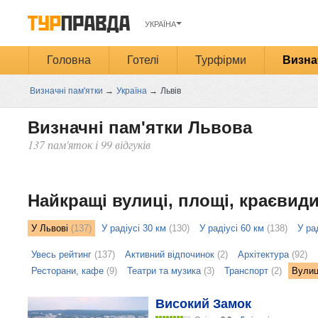
УКРАЇНА
Головна
Готелі
Турфірми
Визна
Визначні пам'ятки
→
Україна
→
Львів
Визначні пам'ятки Львова
137 пам'яток і 99 відгуків
Открыть
карту
Найкращі вулиці, площі, краєвид
У Львові
(137)
У радіусі 30 км
(130)
У радіусі 60 км
(138)
У ра
Увесь рейтинг
(137)
Активний відпочинок
(2)
Архітектура
(92)
Ресторани, кафе
(9)
Театри та музика
(3)
Транспорт
(2)
Вулиц
Високий Замок