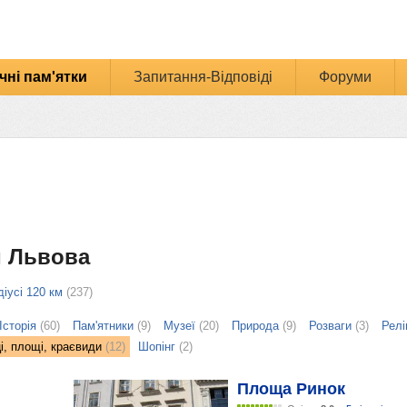
чні пам'ятки
Запитання-Відповіді
Форуми
и Львова
діусі 120 км
(237)
Історія
(60)
Пам'ятники
(9)
Музеї
(20)
Природа
(9)
Розваги
(3)
Релі
і, площі, краєвиди
(12)
Шопінг
(2)
Площа Ринок