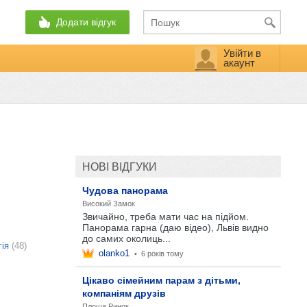
Додати відгук
Увійти в
акаунт
НОВІ ВІДГУКИ
Чудова панорама
Високий Замок
Звичайно, треба мати час на підйом.
Панорама гарна (даю відео), Львів видно
до самих околиць...
гія
(48)
olanko1
•
6 років тому
Цікаво сімейним парам з дітьми,
компаніям друзів
Площа Ринок