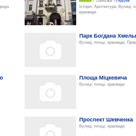
Оцінка
8.0
•
5 відгуків
ирода
Історія, Архітектура, Вулиці, 
краєвиди
Парк Богдана Хмель
Вулиці, площі, краєвиди, При
о
Площа Міцкевича
Вулиці, площі, краєвиди
Проспект Шевченка
Вулиці, площі, краєвиди