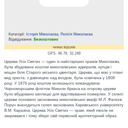
Категорії:
Історія Миколаєва
,
Релігія Миколаєва
Відвідування:
Безкоштовно
немає відгуків
GPS: 46.78, 32.248
Церква Усіх Святих — один із найстаріших храмів Миколаєва,
була збудована коштом миколаївських адміралів, купців і
міщан біля Старого міського цвинтаря. Церква, що має у плані
вид хреста, з дзвіницею над входом, була освячена у 1808
році. У 1876 році коштом колишнього командувача
Чорноморським флотом Миколи Аркаса на огорожу церкви
було вбудовано каплицю для відспівування померлих. У склепі
церкви поховано засновника миколаївської верфі М.Л. Фалєєв.
Поруч знаходиться склеп засновника Харківського університету
В.М. Каразіна. Церква Усіх Святих — храм, який ніколи не
закривався і тому зберіг свій первісний архітектурний образ.