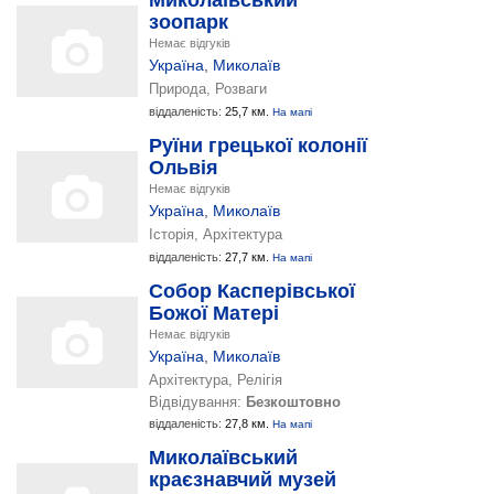
Миколаївський
зоопарк
Немає відгуків
Україна
,
Миколаїв
Природа, Розваги
віддаленість:
25,7 км.
На мапі
Руїни грецької колонії
Ольвія
Немає відгуків
Україна
,
Миколаїв
Історія, Архітектура
віддаленість:
27,7 км.
На мапі
Собор Касперівської
Божої Матері
Немає відгуків
Україна
,
Миколаїв
Архітектура, Релігія
Відвідування:
Безкоштовно
віддаленість:
27,8 км.
На мапі
Миколаївський
краєзнавчий музей