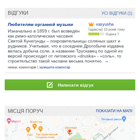
ВІДГУКИ
УСІ ВІДГУКИ (1)
Любителям органной музыки
vasyusha
Їздив(ла)
10 років тому
Изначально в 1859 г. был возведён
Оцінка 7
как римо-католическая часовня
Святой Кунегунды – покровительницы соляных шахт и
рудников. Учитывая, что в соседнем Дрогобыче издавна
велась добыча соли, а название Трускавец по одной из
версий происходит от литовского «druska» - «соль», то
строительство такой часовни весьма понятно.
→
немає коментарів |
залишити коментар
Написати відгук
МІСЦЯ ПОРУЧ
ПОКАЗАТИ НА МАПІ