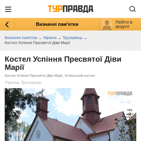
Увійти в
Визначні пам'ятки
акаунт
Визначні пам'ятки
→
Україна
→
Трускавець
→
Костел Успіння Пресвятої Діви Марії
Костел Успіння Пресвятої Діви
Марії
Костел Успіння Пресвятої Діви Марії, Успенський костел
Україна, Трускавець