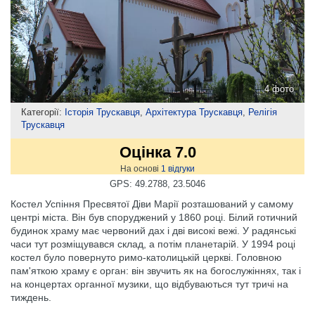
4 фото
Категорії:
Історія Трускавця
,
Архітектура Трускавця
,
Релігія
Трускавця
Оцінка 7.0
На основі
1
відгуки
GPS: 49.2788, 23.5046
Костел Успіння Пресвятої Діви Марії розташований у самому
центрі міста. Він був споруджений у 1860 році. Білий готичний
будинок храму має червоний дах і дві високі вежі. У радянські
часи тут розміщувався склад, а потім планетарій. У 1994 році
костел було повернуто римо-католицькій церкві. Головною
пам'яткою храму є орган: він звучить як на богослужіннях, так і
на концертах органної музики, що відбуваються тут тричі на
тиждень.