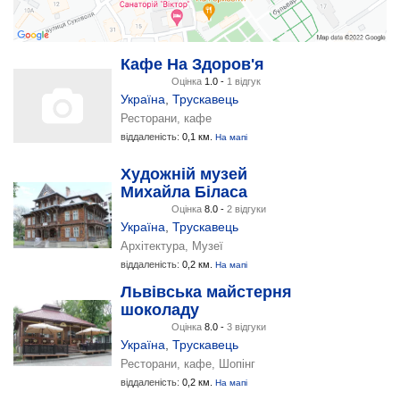
Кафе На Здоров'я
Оцінка
1.0 -
1 відгук
Україна
,
Трускавець
Ресторани, кафе
віддаленість:
0,1 км.
На мапі
Художній музей
Михайла Біласа
Оцінка
8.0 -
2 відгуки
Україна
,
Трускавець
Архітектура, Музеї
віддаленість:
0,2 км.
На мапі
Львівська майстерня
шоколаду
Оцінка
8.0 -
3 відгуки
Україна
,
Трускавець
Ресторани, кафе, Шопінг
віддаленість:
0,2 км.
На мапі