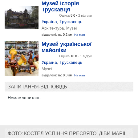
Музей Історія
Трускавця
Оцінка
8.0 -
2 відгуки
Україна
,
Трускавець
Архітектура, Музеї
віддаленість:
0,2 км.
На мапі
Музей української
майоліки
Оцінка
10.0 -
1 відгук
Україна
,
Трускавець
Музеї
віддаленість:
0,3 км.
На мапі
ЗАПИТАННЯ-ВІДПОВІДЬ
Немає запитань
ФОТО: КОСТЕЛ УСПІННЯ ПРЕСВЯТОЇ ДІВИ МАРІЇ