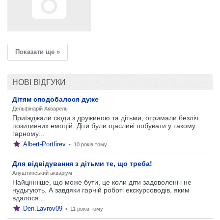
Показати ще »
НОВІ ВІДГУКИ
Дітям сподобалося дуже
Дельфінарій Акварель
Приїжджали сюди з дружиною та дітьми, отримали безліч
позитивних емоцій. Діти були щасливі побувати у такому
гарному...
Albert-Portfirev
•
10 років тому
Для відвідування з дітьми те, що треба!
Алуштинський акваріум
Найцінніше, що може бути, це коли діти задоволені і не
нудьгують. А завдяки гарній роботі екскурсоводів, яким
вдалося...
Den.Lavrov09
•
11 років тому