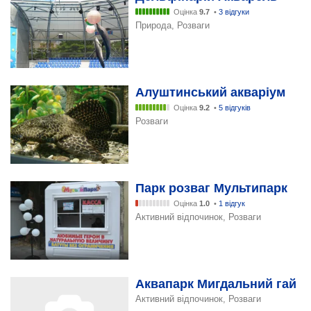
Оцінка
9.7
•
3 відгуки
Природа, Розваги
Алуштинський акваріум
Оцінка
9.2
•
5 відгуків
Розваги
Парк розваг Мультипарк
Оцінка
1.0
•
1 відгук
Активний відпочинок, Розваги
Аквапарк Мигдальний гай
Активний відпочинок, Розваги