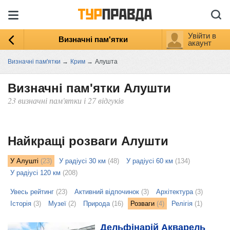
Увійти в
Визначні пам'ятки
акаунт
Визначні пам'ятки
→
Крим
→
Алушта
Визначні пам'ятки Алушти
23 визначні пам'ятки і 27 відгуків
ыть
ту
Найкращі розваги Алушти
У Алушті
(23)
У радіусі 30 км
(48)
У радіусі 60 км
(134)
У радіусі 120 км
(208)
Увесь рейтинг
(23)
Активний відпочинок
(3)
Архітектура
(3)
Історія
(3)
Музеї
(2)
Природа
(16)
Розваги
(4)
Релігія
(1)
Дельфінарій Акварель