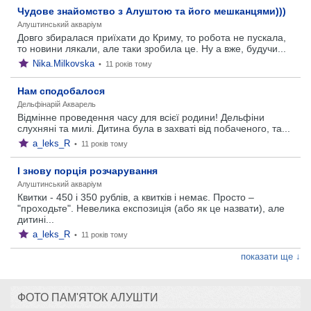
Чудове знайомство з Алуштою та його мешканцями)))
Алуштинський акваріум
Довго збиралася приїхати до Криму, то робота не пускала,
то новини лякали, але таки зробила це. Ну а вже, будучи...
Nika.Milkovska
•
11 років тому
Нам сподобалося
Дельфінарій Акварель
Відмінне проведення часу для всієї родини! Дельфіни
слухняні та милі. Дитина була в захваті від побаченого, та...
a_leks_R
•
11 років тому
І знову порція розчарування
Алуштинський акваріум
Квитки - 450 і 350 рублів, а квитків і немає. Просто –
"проходьте". Невелика експозиція (або як це назвати), але
дитині...
a_leks_R
•
11 років тому
показати ще ↓
ФОТО ПАМ'ЯТОК АЛУШТИ