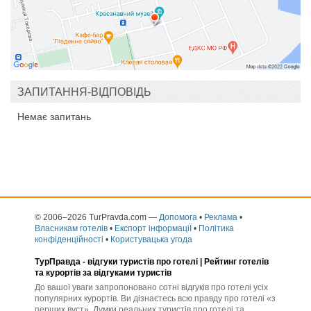
ЗАПИТАННЯ-ВІДПОВІДЬ
Немає запитань
© 2006–2026 TurPravda.com
—
Допомога
•
Реклама
•
Власникам готелів
•
Експорт інформаціЇ
•
Політика
конфіденційності
•
Користувацька угода
ТурПравда -
відгуки туристів про готелі
| Рейтинг готелів
та курортів за відгуками туристів
До вашої уваги запропоновано сотні відгуків про готелі усіх
популярних курортів. Ви дізнаєтесь всю правду про готелі «з
перших вуст». Думки реальних туристів про готелі та