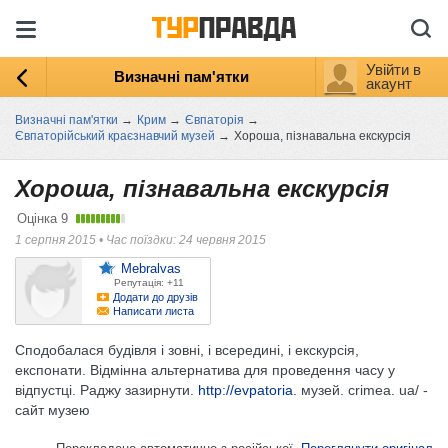
Увійти в
Визначні пам'ятки
акаунт
Визначні пам'ятки
→
Крим
→
Євпаторія
→
Євпаторійський краєзнавчий музей
→
Хороша, пізнавальна екскурсія
Хороша, пізнавальна екскурсія
Оцінка
9
1 серпня 2015
•
Час поїздки: 24 червня 2015
Mebralvas
Репутація: +11
Додати до друзів
Написати листа
Сподобалася будівля і зовні, і всередині, і екскурсія,
експонати. Відмінна альтернатива для проведення часу у
відпустці. Раджу зазирнути.
http://evpatoria.
музей. crimea. ua/ -
сайт музею