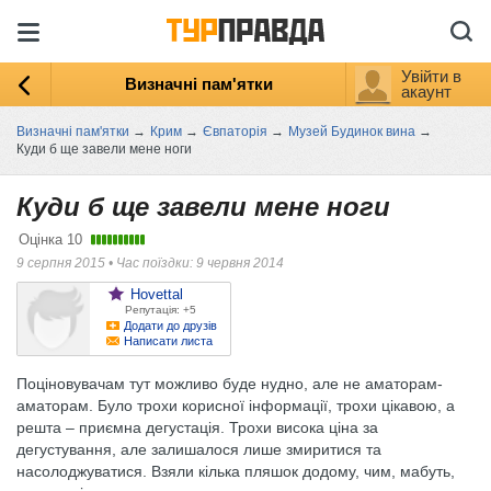
Увійти в
Визначні пам'ятки
акаунт
Визначні пам'ятки
→
Крим
→
Євпаторія
→
Музей Будинок вина
→
Куди б ще завели мене ноги
Куди б ще завели мене ноги
Оцінка
10
9 серпня 2015
•
Час поїздки: 9 червня 2014
Hovettal
Репутація: +5
Додати до друзів
Написати листа
Поціновувачам тут можливо буде нудно, але не аматорам-
аматорам. Було трохи корисної інформації, трохи цікавою, а
решта – приємна дегустація. Трохи висока ціна за
дегустування, але залишалося лише змиритися та
насолоджуватися. Взяли кілька пляшок додому, чим, мабуть,