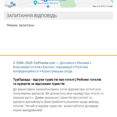
ЗАПИТАННЯ-ВІДПОВІДЬ
Немає запитань
© 2006–2026 TurPravda.com
—
Допомога
•
Реклама
•
Власникам готелів
•
Експорт інформаціЇ
•
Політика
конфіденційності
•
Користувацька угода
ТурПравда -
відгуки туристів про готелі
| Рейтинг готелів
та курортів за відгуками туристів
До вашої уваги запропоновано сотні відгуків про готелі усіх
популярних курортів. Ви дізнаєтесь всю правду про готелі «з
перших вуст». Думки реальних туристів про готелі та
курорти допоможуть Вам прийняти рішення щодо вибору
готелю. Читайте відгуки туристів - користуйтеся досвідом
інших мандрівників!