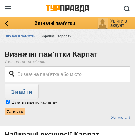
Увійти в
Визначні пам'ятки
акаунт
Визначні пам'ятки
→
Україна - Карпати
Визначні пам'ятки Карпат
1 визначна пам'ятка
Шукати лише по Карпатам
Усі міста
Усі міста ↓
Найкращі екскурсії Карпат