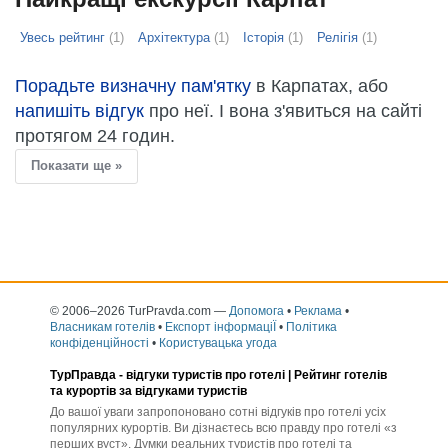
Увесь рейтинг
(1)
Архітектура
(1)
Історія
(1)
Релігія
(1)
Порадьте визначну пам'ятку
в Карпатах, або
напишіть відгук
про неї. І вона з'явиться на сайті
протягом 24 годин.
Показати ще »
© 2006–2026 TurPravda.com
—
Допомога
•
Реклама
•
Власникам готелів
•
Експорт інформаціЇ
•
Політика
конфіденційності
•
Користувацька угода
ТурПравда -
відгуки туристів про готелі
| Рейтинг готелів
та курортів за відгуками туристів
До вашої уваги запропоновано сотні відгуків про готелі усіх
популярних курортів. Ви дізнаєтесь всю правду про готелі «з
перших вуст». Думки реальних туристів про готелі та