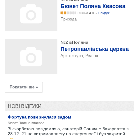
Бювет Поляна Квасова
Оцінка
4.0
•
1 відгук
Природа
№2 вПоляни
Петропавлівська церква
Архітектура, Релігія
Показати ще »
НОВІ ВІДГУКИ
Фортуна повернулася задом
Бювет Поляна Квасова
Зі скорботою повідомляю, санаторій Сонячне Закарпаття з
28.12. 21 не витримав тиску на енергоносії і був закритий...