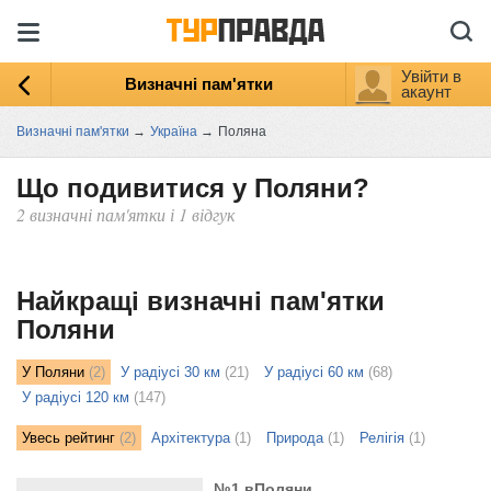
Увійти в
Визначні пам'ятки
акаунт
Визначні пам'ятки
→
Україна
→
Поляна
Що подивитися у Поляни?
2 визначні пам'ятки і 1 відгук
ыть
ту
Найкращі визначні пам'ятки
Поляни
У Поляни
(2)
У радіусі 30 км
(21)
У радіусі 60 км
(68)
У радіусі 120 км
(147)
Увесь рейтинг
(2)
Архітектура
(1)
Природа
(1)
Релігія
(1)
№1 вПоляни