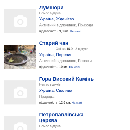
Лумшори
Немає відгуків
Україна
,
Жденієво
Активний відпочинок, Природа
віддаленість:
9,9 км.
На мапі
Старий чан
Оцінка
10.0 -
3 відгуки
Україна
,
Перечин
Активний відпочинок, Розваги
віддаленість:
10 км.
На мапі
Гора Високий Камінь
Немає відгуків
Україна
,
Свалява
Природа
віддаленість:
12,6 км.
На мапі
Петропавлівська
церква
Немає відгуків