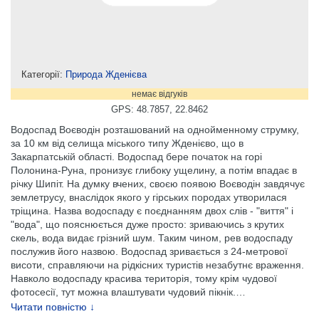
Категорії:
Природа Жденієва
немає відгуків
GPS: 48.7857, 22.8462
Водоспад Воєводін розташований на однойменному струмку,
за 10 км від селища міського типу Жденієво, що в
Закарпатській області. Водоспад бере початок на горі
Полонина-Руна, пронизує глибоку ущелину, а потім впадає в
річку Шипіт. На думку вчених, своєю появою Воєводін завдячує
землетрусу, внаслідок якого у гірських породах утворилася
тріщина. Назва водоспаду є поєднанням двох слів - "виття" і
"вода", що пояснюється дуже просто: зриваючись з крутих
скель, вода видає грізний шум. Таким чином, рев водоспаду
послужив його назвою. Водоспад зривається з 24-метрової
висоти, справляючи на рідкісних туристів незабутнє враження.
Навколо водоспаду красива територія, тому крім чудової
фотосесії, тут можна влаштувати чудовий пікнік.
…
Читати повністю ↓