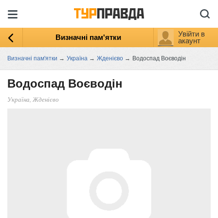
Увійти в
Визначні пам'ятки
акаунт
Визначні пам'ятки
→
Україна
→
Жденієво
→
Водоспад Воєводін
Водоспад Воєводін
Україна, Жденієво