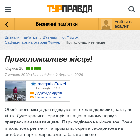
Увійти в
Визначні пам'ятки
акаунт
Визначні пам'ятки
→
В'єтнам
→
о. Фукуок
→
Сафарі-парк на острові Фукуок
→
Приголомшливе місце!
Приголомшливе місце!
Оцінка
10
7 червня 2020
•
Час поїздки: 2 березня 2020
margaritaTravel
Репутація: +12½
Додати до друзів
Написати листа
Обов'язкове місце для відвідування як для дорослих, так і для
діток. Дуже красива територія в національному парку з
прекрасними мешканцями. Парк поділено на кілька зон. Зони
птахів, зона рептилій та приматів, окрема сафарі-зона на
автобусі, парк із жирафами та багато іншого.