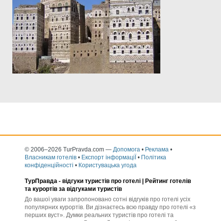
© 2006–2026 TurPravda.com
—
Допомога
•
Реклама
•
Власникам готелів
•
Експорт інформаціЇ
•
Політика
конфіденційності
•
Користувацька угода
ТурПравда -
відгуки туристів про готелі
| Рейтинг готелів
та курортів за відгуками туристів
До вашої уваги запропоновано сотні відгуків про готелі усіх
популярних курортів. Ви дізнаєтесь всю правду про готелі «з
перших вуст». Думки реальних туристів про готелі та