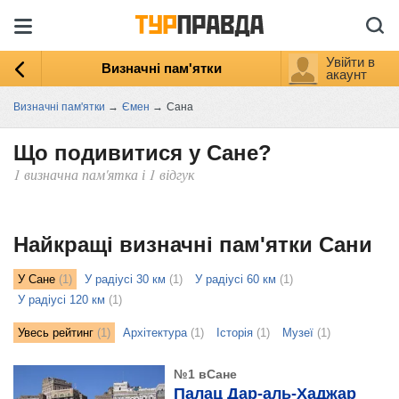
Увійти в
Визначні пам'ятки
акаунт
Визначні пам'ятки
→
Ємен
→
Сана
Що подивитися у Сане?
1 визначна пам'ятка і 1 відгук
ыть
ту
Найкращі визначні пам'ятки Сани
У Сане
(1)
У радіусі 30 км
(1)
У радіусі 60 км
(1)
У радіусі 120 км
(1)
Увесь рейтинг
(1)
Архітектура
(1)
Історія
(1)
Музеї
(1)
№1 вСане
Палац Дар-аль-Хаджар