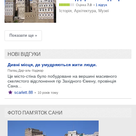
Оцінка
7.0
•
1 відгук
Історія, Архітектура, Музеї
Показати ще »
НОВІ ВІДГУКИ
Дивні місця, де умудряються жити люди.
Палац Дар-аль-Хаджар
Це місто-стіна було побудоване на вершині масивного
скелястого відслонення гір Західного Ємену, провінція
Сана...
scarlett.88
•
10 років тому
ФОТО ПАМ'ЯТОК САНИ