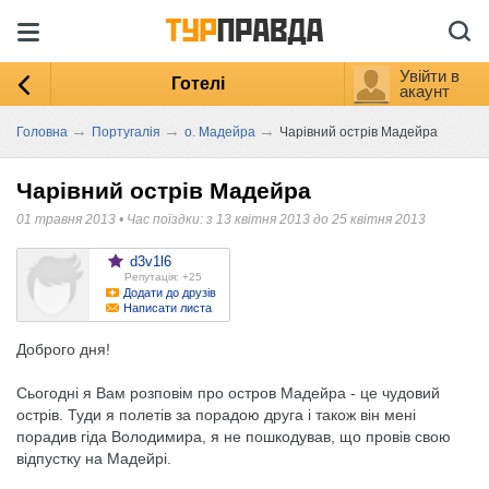
Увійти в
Готелі
акаунт
→
→
→
Головна
Португалія
о. Мадейра
Чарівний острів Мадейра
Чарівний острів Мадейра
01 травня 2013
•
Час поїздки: з 13 квітня 2013 до 25 квітня 2013
d3v1l6
Репутація: +25
Додати до друзів
Написати листа
Доброго дня!
Сьогодні я Вам розповім про остров Мадейра - це чудовий
острів. Туди я полетів за порадою друга і також він мені
порадив гіда Володимира, я не пошкодував, що провів свою
відпустку на Мадейрі.