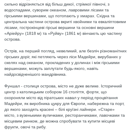
сильно відрізняється від більш дикої, стрімкої півночі, з
водоспадами, суворим океаном, лавровими лісами та
гірськими вершинами, що потопають у хмарах. Східна та
центральна частини острова вкриті хвойними та евкаліптовими
лісами, гострокінцеві гірські вершини та основні вершини
«Аріейру» (1818 м) та «Руйву» (1861 м) вінчають цю частину
острова.
Острів, на перший погляд, невеликий, але безліч різноманітних
гірських доріг, які петляють через ліси Мадейри, вирубаних у
скелях над океаном, прокладених у долинах і між гірськими
вершинами, можуть заплутати будь-якого, навіть
найдосвідченішого мандрівника.
Фуншал - столиця острова, місто не дуже велике. Історичний
центр з католицьким собором 16 століття, форти, що
охороняли місто від піратських навал у період процвітання
Мадейри, як виробника цукру для Європи, набережна та порт,
до якого заходять красені – білі круїзні лайнери. «Старе»
місто, з вузенькими вуличками, ресторанчиками, лавочками та
місцевим ринком, де можна спробувати та купити місцеві
фрукти, овочі та рибу.