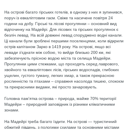
На острові багато гірських готелів, в одному з них я зупинився,
поруч із евкаліптовим гаєм. Свіже та насичене повітря 24
години на добу. Гірські та лісові прогулянки – основний вид
відпочинку на Мадейрі. Для лісових та гірських прогулянок є
безліч левад. На всій довжині левад споруджено водні канали.
Ці канали були зроблені першими поселенцями, коли відкрили
острів капітаном Зарко в 1419 року. На острові, якщо всі
левади з'єднати між собою, то вийде близько 200 км, які
забезпечують прісною водою міста та селища Мадейри.
Прогулянки цими стежками, що проходять серед лаврового,
хвойного та евкаліптових лісів, гірських водоспадів, глибоких
ущелин, густого туману, легких хмар, а також прекрасною
рослинністю та птахами – справжня насолода тишею, спокоєм
та прекрасними видами, які просто зачаровують.
Головна пам'ятка острова – природа, майже 70% території
Мадейри – природний заповідник із різними кліматичними
зонами.
На Мадейрі треба багато їздити. На острові — туристичний
обжитий південь, з пологими схилами та основними містами