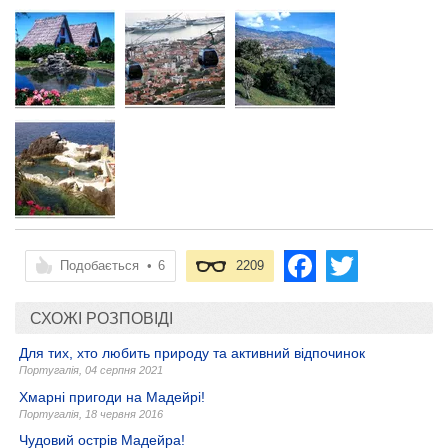
Подобається
•
6
2209
СХОЖІ РОЗПОВІДІ
Для тих, хто любить природу та активний відпочинок
Португалія
,
04 серпня 2021
Хмарні пригоди на Мадейрі!
Португалія
,
18 червня 2016
Чудовий острів Мадейра!