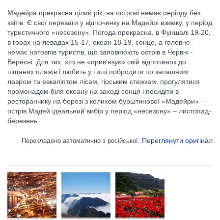
Мадейра прекрасна цілий рік, на острові немає періоду без
квітів. Є свої переваги у відпочинку на Мадейрі взимку, у період
туристичного «несезону». Погода прекрасна, в Фуншалі 19-20,
в горах на левадах 15-17, океан 18-19, сонце, а головне -
немає натовпів туристів, що заповнюють острів в Червні -
Вересні. Для тих, хто не «прив'язує» свій відпочинок до
піщаних пляжів і любить у тиші побродити по запашним
лавром та евкаліптом лісам, гірським стежкам, прогулятися
променадом біля океану на заході сонця і посидіти в
ресторанчику на березі з келихом бурштинової «Мадейри» –
острів Мадей ідеальний вибір у період «несезону» – листопад-
березень.
Переглянути оригінал
Перекладено автоматично з російської.