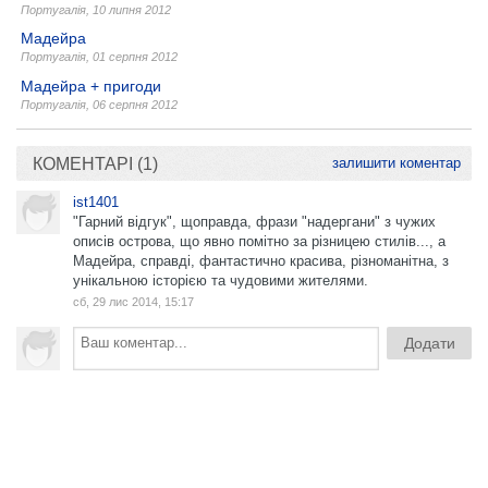
Португалія
,
10 липня 2012
Мадейра
Португалія
,
01 серпня 2012
Мадейра + пригоди
Португалія
,
06 серпня 2012
КОМЕНТАРІ (1)
залишити коментар
ist1401
"Гарний відгук", щоправда, фрази "надергани" з чужих
описів острова, що явно помітно за різницею стилів..., а
Мадейра, справді, фантастично красива, різноманітна, з
унікальною історією та чудовими жителями.
сб, 29 лис 2014, 15:17