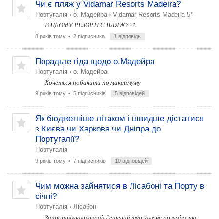
Чи є пляж у Vidamar Resorts Madeira?
Португалія
›
о. Мадейра
›
Vidamar Resorts Madeira 5*
В ЦЬОМУ РЕЗОРТІ Є ПЛЯЖ???
8 років тому
• 2 підписника
1 відповідь
Порадьте гіда щодо о.Мадейра
Португалія
›
о. Мадейра
Хочеться побачити по максимуму
9 років тому
• 5 підписників
5 відповідей
Як бюджетніше літаком і швидше дістатися
з Києва чи Харкова чи Дніпра до
Португалії?
Португалія
9 років тому
• 7 підписників
10 відповідей
Чим можна зайнятися в Лісабоні та Порту в
січні?
Португалія
›
Лісабон
Запропонували вкрай дешевий тур, але не розумію, яка