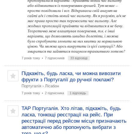
пропонувалися варіанти - прийняти новий час вильоту
або відмовитися із поверненням грошей. Тут немає –
просто повідомили і все. Відкриваєш свій акаунт на
сайті а/к і стоїть новий час вильоту. Як я розумію, а/к не
має права просто так переносити час вильоту. Але
жодних пропозицій прийняти чи відмовитися я не бачу.
Теоретично мене влаштував повернення, т.к. є інші
варіанти, що дозволяють швидко долетіти, і можна
було спробувати зловити на них квитки за нормальною
ціною. Чи можна щось викрутити із цієї ситуації? Або
змиритися та зайнятися пошуком транзитного готелю?
7 років тому
• 7 підписників
33 відповіді
Підкажіть, будь ласка, чи можна вивозити
фрукти з Португалії до ручної поклажі?
Португалія
›
Лісабон
7 років тому
• 2 підписника
1 відповідь
TAP Португалія. Хто літав, підкажіть, будь
ласка, тонкощі реєстрації на рейс. При
реєстрації перед рейсом місця призначають
автоматично або пропонують вибрати з
того, що є?