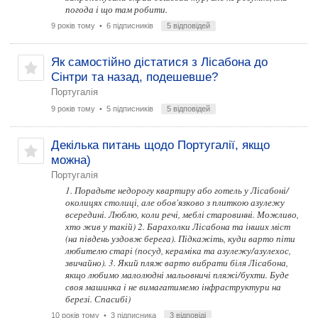
погода і що там робити.
9 років тому
• 6 підписників
5 відповідей
Як самостійно дістатися з Лісабона до
Сінтри та назад, подешевше?
Португалія
9 років тому
• 5 підписників
5 відповідей
Декілька питань щодо Португалії, якщо
можна)
Португалія
1. Порадьте недорогу квартиру або готель у Лісабоні/
околицях столиці, але обов'язково з плиткою азулежу
всередині. Люблю, коли речі, меблі старовинні. Можливо,
хто жив у такій) 2. Барахолки Лісабона та інших міст
(на південь уздовж берега). Підкажіть, куди варто піти
любителю старі (посуд, кераміка та азулежу/азулехос,
звичайно). 3. Який пляж варто вибрати біля Лісабона,
якщо любимо малолюдні мальовничі пляжі/бухти. Буде
своя машинка і не вимагатимемо інфраструктури на
березі. Спасибі)
10 років тому
• 3 підписника
3 відповіді