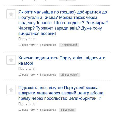
Як оптимальніше по грошах) добиратися до
Португалії з Києва? Можна також через
південну Іспанію. Що сьогодні є? Регулярка?
Чартер? Турпакет заради авіа? Дуже хочу
вибратися восени!
Португалія
10 років тому
• 7 підписників
7 відповідей
Хочемо подивитись Португалію і відпочити
на морі
Португалія
10 років тому
• 8 підписників
26 відповідей
Підкажіть пліз, візу до Португалії можна
відкрити лише через візовий центр або на
пряму через посольство Великобританії?
Португалія
10 років тому
• 3 підписника
3 відповіді