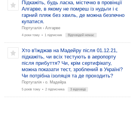
Підкажіть, будь ласка, містечко в провінції
Алгарве, в якому не помреш із нудьги і є
гарний пляж без хвиль, де можна безпечно
купатися.
Португалія
›
Алгарве
4 роки тому
• 1 підписник
Відповідей немає
Хто в'їжджав на Мадейру після 01.12.21,
підкажіть, чи всіх тестують в аеропорту
після прибуття? Чи, крім сертифікату,
можна показати тест, зроблений в Україні?
Чи потрібна ізоляція та де проходить?
Португалія
›
о. Мадейра
5 років тому
• 2 підписника
3 відповіді