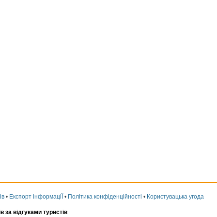
ів
•
Експорт інформаціЇ
•
Політика конфіденційності
•
Користувацька угода
ів за відгуками туристів