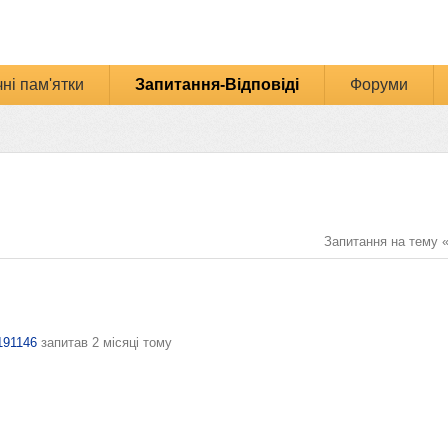
ні пам'ятки
Запитання-Відповіді
Форуми
Запитання на тему 
191146
запитав
2 місяці тому