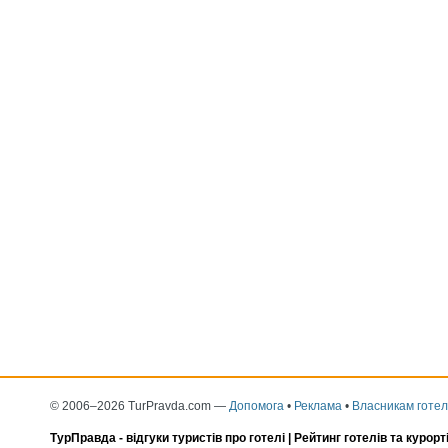
© 2006–2026 TurPravda.com
—
Допомога
•
Реклама
•
Власникам готел
ТурПравда -
відгуки туристів про готелі
| Рейтинг готелів та курорт