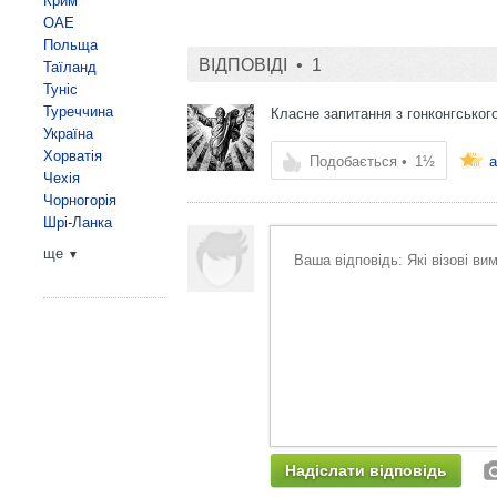
Крим
ОАЕ
Польща
ВІДПОВІДІ •
1
Таїланд
Туніс
Туреччина
Класне запитання з гонконгського
Україна
Хорватія
Подобається
•
1½
a
Чехія
Чорногорія
Шрі-Ланка
ще
▼