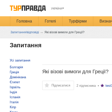
УКРАЇНА
Головна
Готелі
Турфірми
Визнач
→
Запитання/відповіді
Які візові вимоги для Греції?
Запитання
Усі запитання
Болгарія
Які візові вимоги для Греції?
Греція
Домінікана
Єгипет
Підписатися
2 підписника •
test
Ізраїль
Індія
Іспанія
Італія
Кіпр