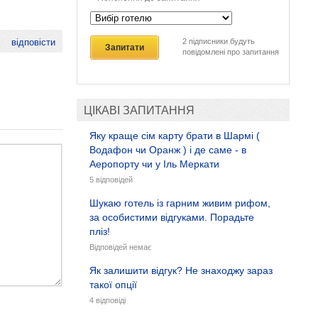
відповісти
2
підписники будуть
Запитати
повідомлені про запитання
ЦІКАВІ ЗАПИТАННЯ
Яку краще сім карту брати в Шармі (
Водафон чи Оранж ) і де саме - в
Аеропорту чи у Іль Меркати
5 відповідей
Шукаю готель із гарним живим рифом,
за особистими відгуками. Порадьте
пліз!
Відповідей немає
Як залишити відгук? Не знаходжу зараз
такої опції
4 відповіді