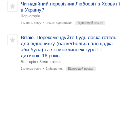
Чи надійний перевізник Любосвіт з Хорватії
в Україну?
Чорногорія
1 місяць тому
• немає підписників
Відповідей немає
Вітаю. Порекомендуйте будь ласка готель
для відпочинку (баскетбольна площадка
аби була) та які можливі екскурсії з
дитиною 16 років.
Болгарія
›
Золоті піски
1 місяць тому
• 1 підписник
Відповідей немає