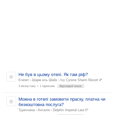
Не був в цьому отелі. Як там ріф?
Єгипет
›
Шарм ель Шейх
›
Ivy Cyrene Sharm Resort 4*
3 місяці тому
• 1 підписник
Відповідей немає
Можна в готелі замовити праску, платна чи
безкоштовна послуга?
Туреччина
›
Анталія
›
Delphin Imperial Lara 5*