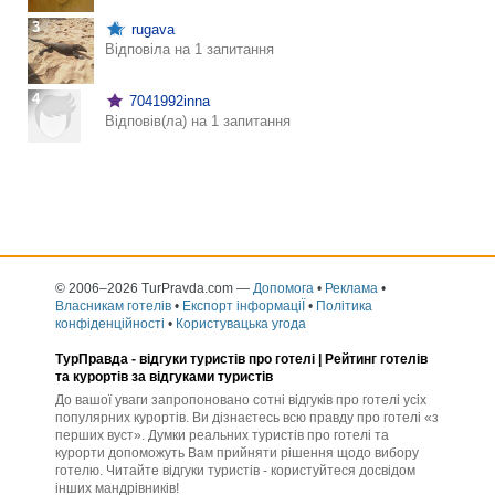
3
rugava
Відповіла на 1 запитання
4
7041992inna
Відповів(ла) на 1 запитання
© 2006–2026 TurPravda.com
—
Допомога
•
Реклама
•
Власникам готелів
•
Експорт інформаціЇ
•
Політика
конфіденційності
•
Користувацька угода
ТурПравда -
відгуки туристів про готелі
| Рейтинг готелів
та курортів за відгуками туристів
До вашої уваги запропоновано сотні відгуків про готелі усіх
популярних курортів. Ви дізнаєтесь всю правду про готелі «з
перших вуст». Думки реальних туристів про готелі та
курорти допоможуть Вам прийняти рішення щодо вибору
готелю. Читайте відгуки туристів - користуйтеся досвідом
інших мандрівників!