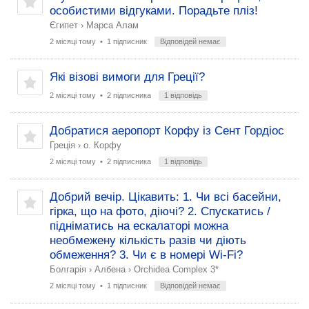
особистими відгуками. Порадьте пліз!
Єгипет
›
Марса Алам
2 місяці тому
• 1 підписник
Відповідей немає
Які візові вимоги для Греції?
2 місяці тому
• 2 підписника
1 відповідь
Добратися аеропорт Корфу із Сент Гордіос
Греція
›
о. Корфу
2 місяці тому
• 2 підписника
1 відповідь
Добрий вечір. Цікавить: 1. Чи всі басейни,
гірка, що на фото, діючі? 2. Спускатись /
підніматись на ескалаторі можна
необмежену кількість разів чи діють
обмеження? 3. Чи є в номері Wi-Fi?
Болгарія
›
Албена
›
Orchidea Complex 3*
2 місяці тому
• 1 підписник
Відповідей немає