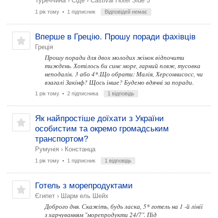
Туреччина
›
Сіде
›
Castival Hotel Side 5*
1 рік тому
• 1 підписник
Відповідей немає
Вперше в Грецію. Прошу поради фахівців
Греція
Прошу поради для двох молодих жінок відпочити
тиждень. Хотілось би синє море, гарний пляж, тусовка
неподалік. 3 або 4*.Що обрати: Малія, Херсоннисосс, чи
взагалі Закінф? Щось інше? Будемо вдячні за поради.
1 рік тому
• 2 підписника
1 відповідь
Як найпростіше доїхати з України
особистим та окремо громадським
транспортом?
Румунія
›
Констанца
1 рік тому
• 1 підписник
1 відповідь
Готель з морепродуктами
Єгипет
›
Шарм ель Шейх
Доброго дня. Скажіть, будь ласка, 5* готель на 1 -й лінії
з харчуванням "морепродукти 24/7". Під