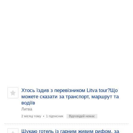
Хтось їздив з перевізником Litva tour?Що
можете сказати за транспорт, маршрут та
водіїв
Литва
2 місяці тому
• 1 підписник
Відповідей немає
Шукаю готель із гарним живим рифом, за