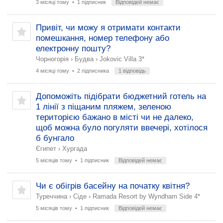
3 місяці тому
• 1 підписник
Відповідей немає
Привіт, чи можу я отримати контакти
помешкання, номер телефону або
електронну пошту?
Чорногорія
›
Будва
›
Jokovic Villa 3*
4 місяці тому
• 2 підписника
1 відповідь
Допоможіть підібрати бюджетний готель на
1 лінії з піщаним пляжем, зеленою
територією бажано в місті чи не далеко,
щоб можна було погуляти ввечері, хотілося
б бунгало
Єгипет
›
Хургада
5 місяців тому
• 1 підписник
Відповідей немає
Чи є обігрів басейну на початку квітня?
Туреччина
›
Сіде
›
Ramada Resort by Wyndham Side 4*
5 місяців тому
• 1 підписник
Відповідей немає