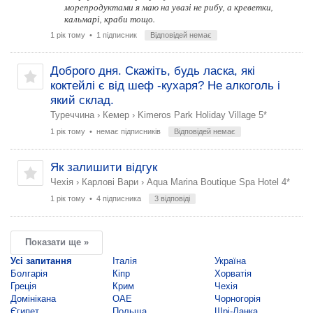
морепродуктами я маю на увазі не рибу, а креветки,
кальмарі, краби тощо.
1 рік тому
• 1 підписник
Відповідей немає
Доброго дня. Скажіть, будь ласка, які
коктейлі є від шеф -кухаря? Не алкоголь і
який склад.
Туреччина
›
Кемер
›
Kimeros Park Holiday Village 5*
1 рік тому
• немає підписників
Відповідей немає
Як залишити відгук
Чехія
›
Карлові Вари
›
Aqua Marina Boutique Spa Hotel 4*
1 рік тому
• 4 підписника
3 відповіді
Показати ще »
Усі запитання
Італія
Україна
Болгарія
Кіпр
Хорватія
Греція
Крим
Чехія
Домінікана
ОАЕ
Чорногорія
Єгипет
Польща
Шрі-Ланка