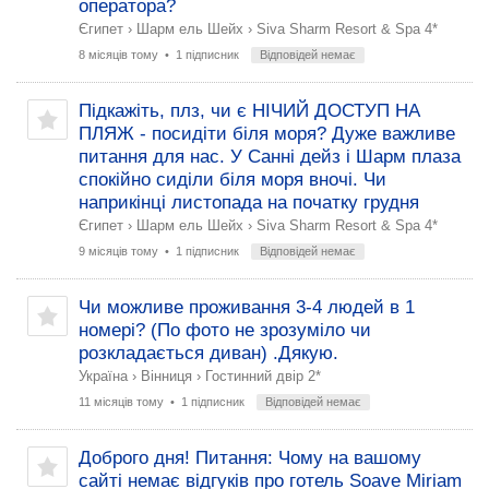
оператора?
Єгипет
›
Шарм ель Шейх
›
Siva Sharm Resort & Spa 4*
8 місяців тому
• 1 підписник
Відповідей немає
Підкажіть, плз, чи є НІЧИЙ ДОСТУП НА
ПЛЯЖ - посидіти біля моря? Дуже важливе
питання для нас. У Санні дейз і Шарм плаза
спокійно сиділи біля моря вночі. Чи
наприкінці листопада на початку грудня
Єгипет
›
Шарм ель Шейх
›
Siva Sharm Resort & Spa 4*
9 місяців тому
• 1 підписник
Відповідей немає
Чи можливе проживання 3-4 людей в 1
номері? (По фото не зрозуміло чи
розкладається диван) .Дякую.
Україна
›
Вінниця
›
Гостинний двір 2*
11 місяців тому
• 1 підписник
Відповідей немає
Доброго дня! Питання: Чому на вашому
сайті немає відгуків про готель Soave Miriam