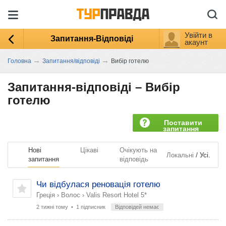
Увійти в
Запитання-Відповіді
акаунт
→
→
Головна
Запитання/відповіді
Вибір готелю
Запитання-відповіді –
Вибір
готелю
Поставити
запитання
Нові
Цікаві
Очікують на
/
Локальні
Усі.
запитання
відповідь
Чи відбулася реновація готелю
Греція
›
Волос
›
Valis Resort Hotel 5*
2 тижні тому
• 1 підписник
Відповідей немає