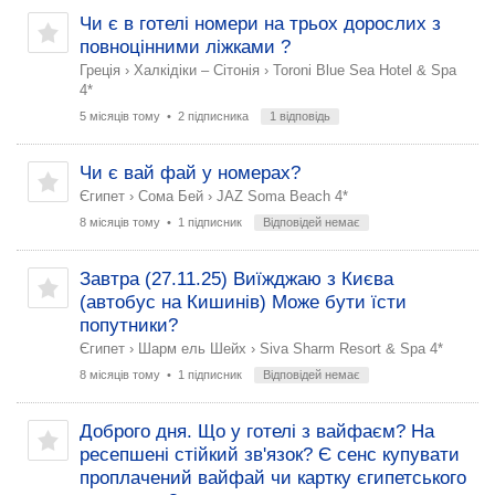
Чи є в готелі номери на трьох дорослих з
повноцінними ліжками ?
Греція
›
Халкідіки – Сітонія
›
Toroni Blue Sea Hotel & Spa
4*
5 місяців тому
• 2 підписника
1 відповідь
Чи є вай фай у номерах?
Єгипет
›
Сома Бей
›
JAZ Soma Beach 4*
8 місяців тому
• 1 підписник
Відповідей немає
Завтра (27.11.25) Виїжджаю з Києва
(автобус на Кишинів) Може бути їсти
попутники?
Єгипет
›
Шарм ель Шейх
›
Siva Sharm Resort & Spa 4*
8 місяців тому
• 1 підписник
Відповідей немає
Доброго дня. Що у готелі з вайфаєм? На
ресепшені стійкий зв'язок? Є сенс купувати
проплачений вайфай чи картку єгипетського