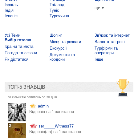
Ізраїль
Таїланд
ще
▼
Індія
Туніс
Іспанія
Туреччина
Усі Теми
Шопінг
Зв'язок та інтернет
Вибір готелю
Місця та розваги
Валюта та гроші
Країни та міста
Екскурсії
Турфірми та
Погода та сезони
оператори
Документи та
Як дістатися
кордони
Інше
ТОП-5 ЗНАВЦІВ
за кількістю запитань за 30 днів
1
admin
Відповів на 1 запитання
2
ser_____Witness77
Відповів(ла) на 1 запитання