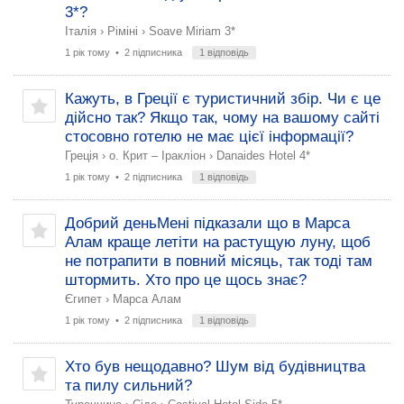
3*?
Італія
›
Ріміні
›
Soave Miriam 3*
1 рік тому
• 2 підписника
1 відповідь
Кажуть, в Греції є туристичний збір. Чи є це
дійсно так? Якщо так, чому на вашому сайті
стосовно готелю не має цієї інформації?
Греція
›
о. Крит – Іракліон
›
Danaides Hotel 4*
1 рік тому
• 2 підписника
1 відповідь
Добрий деньМені підказали що в Марса
Алам краще летіти на растущую луну, щоб
не потрапити в повний місяць, так тоді там
штормить. Хто про це щось знає?
Єгипет
›
Марса Алам
1 рік тому
• 2 підписника
1 відповідь
Хто був нещодавно? Шум від будівництва
та пилу сильний?