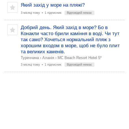
Який захід у море на пляжі?
3 місяці тому
• 1 підписник
Відповідей немає
Добрий день. Який захід в море? Бо в
Конакли часто брили каміння в воді. Чи тут
так само? Хочеться нормальний пляж з
хорошим входом в море, щоб не було плит
та великих каменів.
Туреччина
›
Аланія
›
MC Beach Resort Hotel 5*
3 місяці тому
• 1 підписник
Відповідей немає