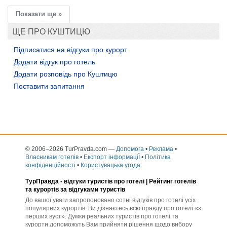
Показати ще »
ЩЕ ПРО КУШТИЦЮ
Підписатися на відгуки про курорт
Додати відгук про готель
Додати розповідь про Куштицю
Поставити запитання
© 2006–2026 TurPravda.com
—
Допомога
•
Реклама
•
Власникам готелів
•
Експорт інформаціЇ
•
Політика
конфіденційності
•
Користувацька угода
ТурПравда -
відгуки туристів про готелі
| Рейтинг готелів
та курортів за відгуками туристів
До вашої уваги запропоновано сотні відгуків про готелі усіх
популярних курортів. Ви дізнаєтесь всю правду про готелі «з
перших вуст». Думки реальних туристів про готелі та
курорти допоможуть Вам прийняти рішення щодо вибору