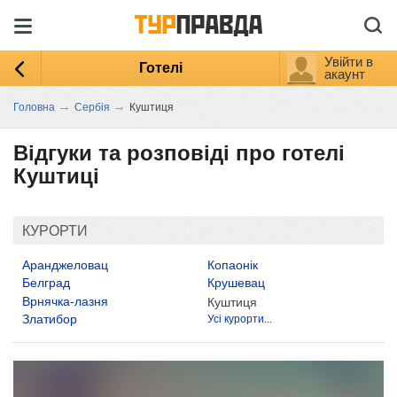
Увійти в
Готелі
акаунт
→
→
Головна
Сербія
Куштиця
Відгуки та розповіді про готелі
Куштиці
КУРОРТИ
Аранджеловац
Копаонік
Белград
Крушевац
Врнячка-лазня
Куштиця
Златибор
Усі курорти...