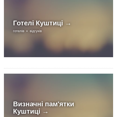
Готелі
Куштиці →
готелів •
відгуків
Визначні пам'ятки
Куштиці →