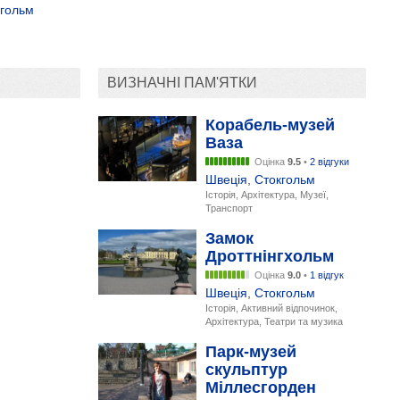
гольм
ВИЗНАЧНІ ПАМ'ЯТКИ
Корабель-музей
Ваза
Оцінка
9.5
•
2 відгуки
Швеція
,
Стокгольм
Історія, Архітектура, Музеї,
Транспорт
Замок
Дроттнінгхольм
Оцінка
9.0
•
1 відгук
Швеція
,
Стокгольм
Історія, Активний відпочинок,
Архітектура, Театри та музика
Парк-музей
скульптур
Міллесгорден