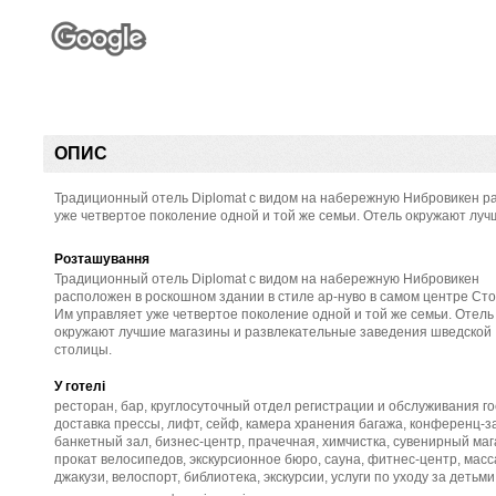
ОПИС
Традиционный отель Diplomat с видом на набережную Нибровикен ра
уже четвертое поколение одной и той же семьи. Отель окружают лу
Розташування
Традиционный отель Diplomat с видом на набережную Нибровикен
расположен в роскошном здании в стиле ар-нуво в самом центре Сто
Им управляет уже четвертое поколение одной и той же семьи. Отель
окружают лучшие магазины и развлекательные заведения шведской
столицы.
У готелі
ресторан, бар, круглосуточный отдел регистрации и обслуживания го
доставка прессы, лифт, сейф, камера хранения багажа, конференц-з
банкетный зал, бизнес-центр, прачечная, химчистка, сувенирный маг
прокат велосипедов, экскурсионное бюро, сауна, фитнес-центр, масс
джакузи, велоспорт, библиотека, экскурсии, услуги по уходу за детьми