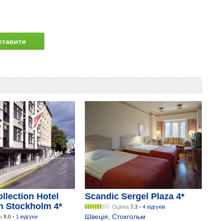
ставити
питання
llection Hotel
Scandic Sergel Plaza 4*
n Stockholm 4*
Оцінка
7.3
•
4 відгуків
Швеція
,
Стокгольм
ка
9.0
•
1 відгуки