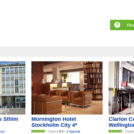
По
за
s Sthlm
Mornington Hotel
Clarion Co
Stockholm City 4*
Wellingto
гуки
Оцінка
9.0
•
2 відгуків
Оцін