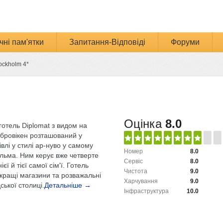
чні пам'ятки
Запитання-Відповіді
Форуми
ockholm 4*
Оцінка
8.0
готель Diplomat з видом на
бровікен розташований у
івлі у стилі ар-нуво у самому
Номер
8.0
ольма. Ним керує вже четверте
Сервіс
8.0
єї й тієї самої сім'ї. Готель
Чистота
9.0
кращі магазини та розважальні
Харчування
9.0
ької столиці.
Детальніше →
Інфраструктура
10.0