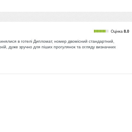
Оцінка
8.0
упинялися в готелі Дипломат, номер двомісний стандартний,
ній, дуже зручно для піших прогулянок та огляду визначних