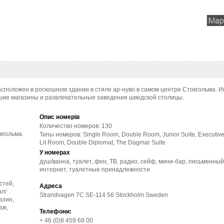
сположен в роскошном здании в стиле ар-нуво в самом центре Стокгольма. И
чшие магазины и развлекательные заведения шведской столицы.
Опис номерів
Количество номеров: 130
кгольма.
Типы номеров: Single Room, Double Room, Junior Suite, Executive
Lit Room, Double Diplomat, The Dagmar Suite
У номерах
душ/ванна, туалет, фен, ТВ, радио, сейф, мини-бар, письменный
интернет, туалетные принадлежности
стей,
Адреса
ал/
Strandvagen 7C SE-114 56 Stockholm Sweden
азин,
аж,
Телефони:
+ 46 (0)8 459 68 00