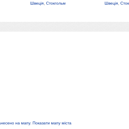
Швеція
,
Стокгольм
Швеція
,
Сток
анесено на мапу. Показати мапу міста