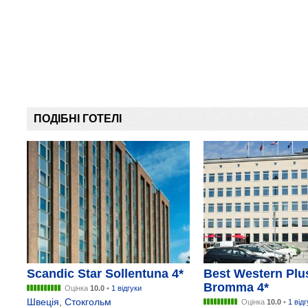
ПОДІБНІ ГОТЕЛІ
Scandic Star Sollentuna 4*
Best Western Plu
Bromma 4*
Оцінка
10.0
•
1 відгуки
Швеція
,
Стокгольм
Оцінка
10.0
•
1 від