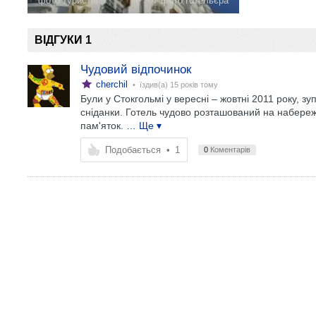
фото туристів
7 фото готельєра
ВІДГУКИ 1
Чудовий відпочинок
cherchil
• їздив(а)
15 років тому
Були у Стокгольмі у вересні – жовтні 2011 року, з
сніданки. Готель чудово розташований на набереж
пам'яток.
… Ще ▾
Подобається
•
1
0
Коментарів