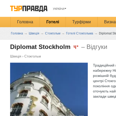
УКРАЇНА
Головна
Готелі
Турфірми
Визна
→
→
→
→
Головна
Швеція
Стокгольм
Готелі Стокгольма
Diplomat St
Diplomat Stockholm
– Відгуки
Швеція
›
Стокгольм
Традиційний 
набережну Ні
розкішній буд
центрі Стокг
покоління одні
оточують най
заклади шведс