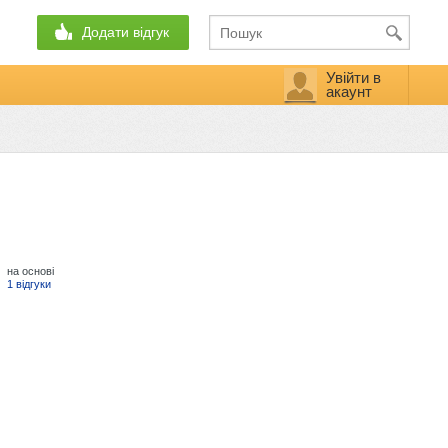
Додати відгук
Увійти в
акаунт
на основі
1 відгуки