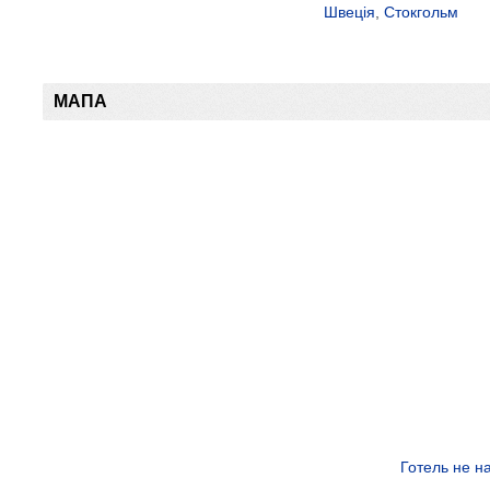
Швеція
,
Стокгольм
МАПА
Готель не н