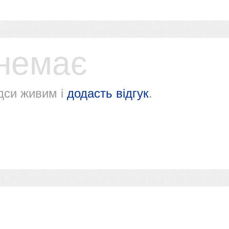
 немає
дси живим і
додасть відгук
.