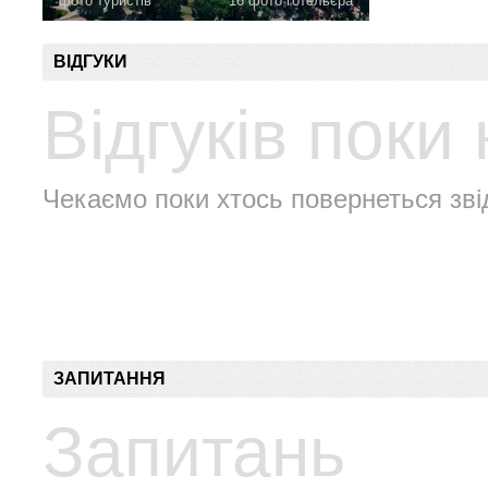
фото туристів
16 фото готельєра
ВІДГУКИ
Відгуків поки
Чекаємо поки хтось повернеться зві
ЗАПИТАННЯ
Запитань