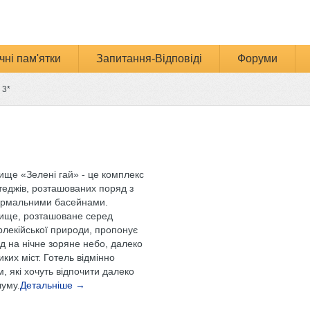
чні пам'ятки
Запитання-Відповіді
Форуми
 3*
ище «Зелені гай» - це комплекс
теджів, розташованих поряд з
ермальними басейнами.
ище, розташоване серед
рлекійської природи, пропонує
д на нічне зоряне небо, далеко
иких міст. Готель відмінно
, які хочуть відпочити далеко
шуму.
Детальніше →