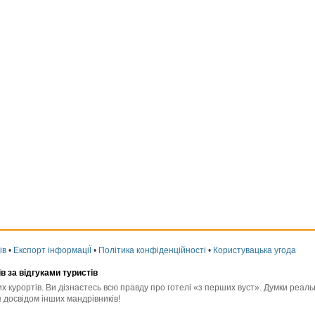
ів
•
Експорт інформаціЇ
•
Політика конфіденційності
•
Користувацька угода
ів за відгуками туристів
них курортів. Ви дізнаєтесь всю правду про готелі «з перших вуст». Думки реа
 досвідом інших мандрівників!