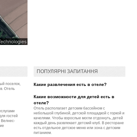
ПОПУЛЯРНІ ЗАПИТАННЯ
ый поселок,
Какие развлечения есть в отеле?
в. Отель
Какие возможности для детей есть в
отеле?
Отель располагает детским бассейном с
услугами
небольшой глубиной, детской площадкой с горкой и
для гостей
качелями. Чтобы взрослые могли отдохнуть, детей
 Велнес-
каждый день развлекает детский клуб. В ресторане
кие
есть отдельное детское меню или зона с детским
питанием.