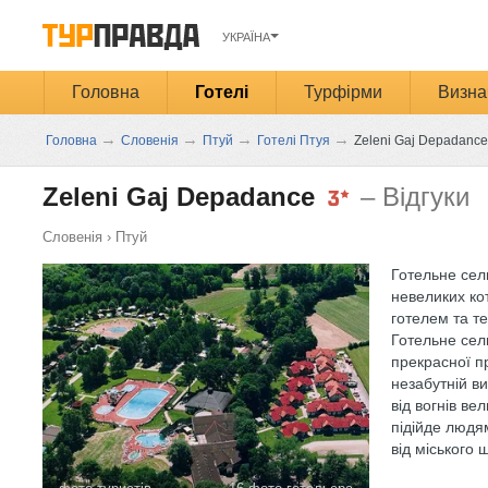
УКРАЇНА
Головна
Готелі
Турфірми
Визна
→
→
→
→
Головна
Словенія
Птуй
Готелі Птуя
Zeleni Gaj Depadance
Zeleni Gaj Depadance
– Відгуки
Словенія
›
Птуй
Готельне сел
невеликих ко
готелем та т
Готельне сел
прекрасної п
незабутній ви
від вогнів вел
підійде людям
від міського 