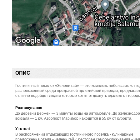
ОПИС
Гостиничный поселок «Зелени гай» — это комплекс небольших котт
расположенный среди прекрасной прлекийской природы, предлагает 
отлично подойдет людям которые хотят отдохнуть вдалеке от городс
Розташування
До деревни Вержей — 3 минуты езды на автомобиле. До железнодо
вокзала — 1 км. Аэропорт Марибор находится в 55 км от курорта.
У готелі
В распоряжении отдыхающих гостиничного поселка - кулинарные
предложения отеля «Зелени гай»: ресторан самообслуживания «Зел