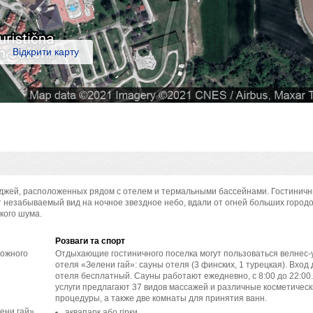
Відкрити карту
еджей, расположенных рядом с отелем и термальными бассейнами. Гостиничн
незабываемый вид на ночное звездное небо, вдали от огней больших городо
кого шума.
Розваги та спорт
рожного
Отдыхающие гостиничного поселка могут пользоваться велнес-
отеля «Зелени гай»: сауны отеля (3 финских, 1 турецкая). Вход 
отеля бесплатный. Сауны работают ежедневно, с 8:00 до 22:00.
услуги предлагают 37 видов массажей и различные косметичес
процедуры, а также две комнаты для принятия ванн.
ени гай»
аквапарк або гірки