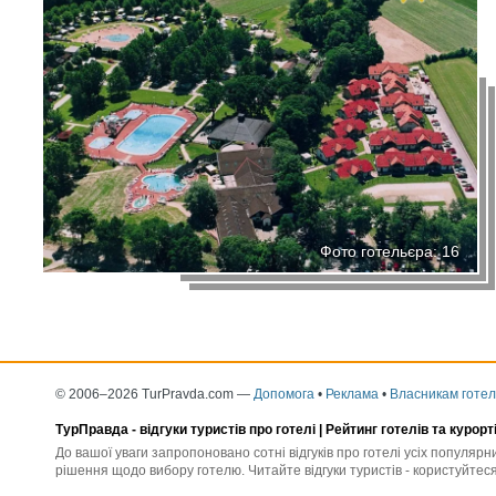
Фото готельєра: 16
© 2006–2026 TurPravda.com
—
Допомога
•
Реклама
•
Власникам готел
ТурПравда -
відгуки туристів про готелі
| Рейтинг готелів та курорт
До вашої уваги запропоновано сотні відгуків про готелі усіх популяр
рішення щодо вибору готелю. Читайте відгуки туристів - користуйтеся