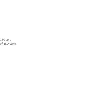
160 см и
ной и душем,