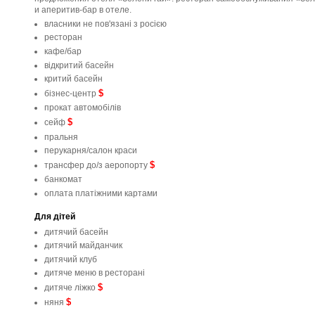
и аперитив-бар в отеле.
власники не пов'язані з росією
ресторан
кафе/бар
відкритий басейн
критий басейн
$
бізнес-центр
прокат автомобілів
$
сейф
пральня
перукарня/салон краси
$
трансфер до/з аеропорту
банкомат
оплата платіжними картами
Для дітей
дитячий басейн
дитячий майданчик
дитячий клуб
дитяче меню в ресторані
$
дитяче ліжко
$
няня