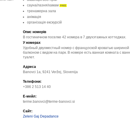
сауна/лазня/хамам
FREE
тренажерна зала
анімація
організація екскурсій
Опис номерів
В гостиничном поселке 42 номера в 7 двухэтажных коттеджах.
У номерах
Удобный двухместный номер с французской кроватью шириной 
балконом с видом на парк. В номере есть ванная комната с ван
туалет.
Адреса
Banovci 1a, 9241 Veržej, Slovenija
Телефони:
+386 2 513 14 40
Е-мейл:
terme.banovci@terme-banovci.si
Сайт:
Zeleni Gaj Depadance