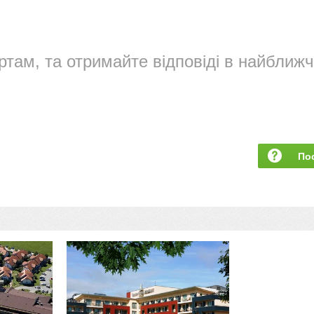
ртам, та отримайте відповіді в найближч
По
за