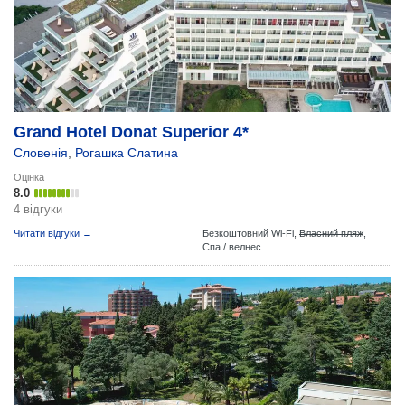
Grand Hotel Donat Superior 4*
Словенія
,
Рогашка Слатина
Оцінка
8.0
4 відгуки
Читати відгуки →
Безкоштовний Wi-Fi,
Власний пляж
,
Спа / велнес