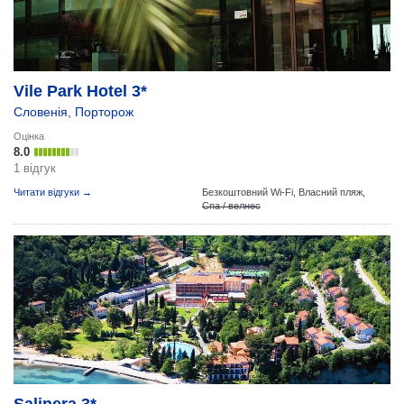
Vile Park Hotel 3*
Словенія
,
Порторож
Оцінка
8.0
1 відгук
Читати відгуки →
Безкоштовний Wi-Fi,
Власний пляж,
Спа / велнес