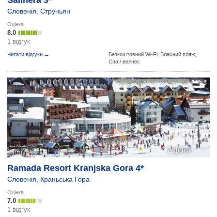
Salinera 3*
Словенія
,
Струньян
Оцінка
8.0
1 відгук
Читати відгуки →
Безкоштовний Wi-Fi,
Власний пляж,
Спа / велнес
2 фото
Ramada Resort Kranjska Gora 4*
Словенія
,
Краньська Гора
Оцінка
7.0
1 відгук