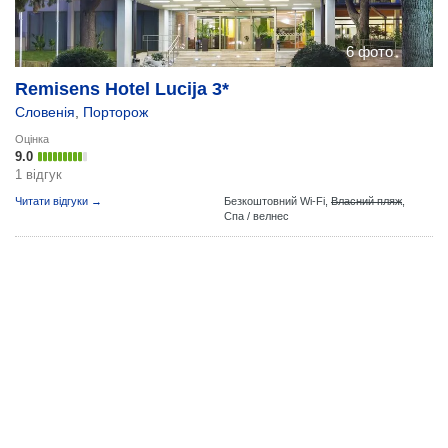
6 фото
Remisens Hotel Lucija 3*
Словенія
,
Порторож
Оцінка
9.0
1 відгук
Читати відгуки →
Безкоштовний Wi-Fi,
Власний пляж
,
Спа / велнес