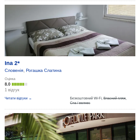
Ina 2*
Словенія
,
Рогашка Слатина
Оцінка
8.0
1 відгук
Читати відгуки →
Безкоштовний Wi-Fi,
Власний пляж
,
Спа / велнес