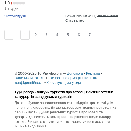
1.0
1 відгук
Читати відгуки →
Безкоштовний Wi-Fi,
Власний пляж
,
Спа / велнес
1
2
3
4
5
6
7
→
←
© 2006–2026 TurPravda.com
—
Допомога
•
Реклама
•
Власникам готелів
•
Експорт інформаціЇ
•
Політика
конфіденційності
•
Користувацька угода
ТурПравда -
відгуки туристів про готелі
| Рейтинг готелів
та курортів за відгуками туристів
До вашої уваги запропоновано сотні відгуків про готелі усіх
популярних курортів. Ви дізнаєтесь всю правду про готелі «з
перших вуст». Думки реальних туристів про готелі та
курорти допоможуть Вам прийняти рішення щодо вибору
готелю. Читайте відгуки туристів - користуйтеся досвідом
інших мандрівників!