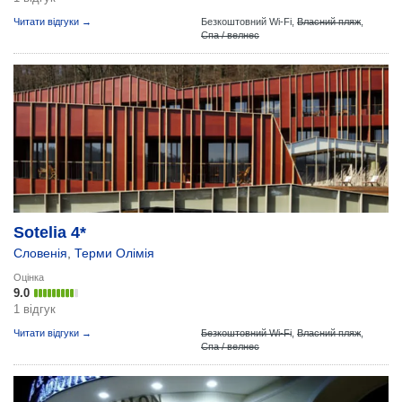
Читати відгуки →
Безкоштовний Wi-Fi,
Власний пляж
,
Спа / велнес
Sotelia 4*
Словенія
,
Терми Олімія
Оцінка
9.0
1 відгук
Читати відгуки →
Безкоштовний Wi-Fi
,
Власний пляж
,
Спа / велнес