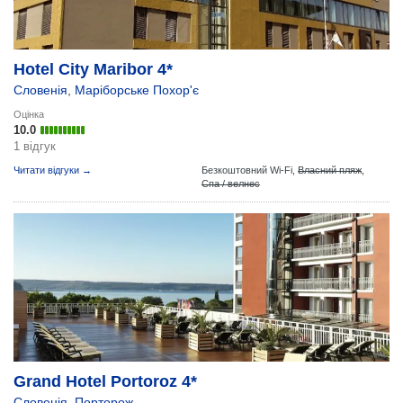
Hotel City Maribor 4*
Словенія
,
Маріборське Похор'є
Оцінка
10.0
1 відгук
Читати відгуки →
Безкоштовний Wi-Fi,
Власний пляж
,
Спа / велнес
Grand Hotel Portoroz 4*
Словенія
,
Порторож