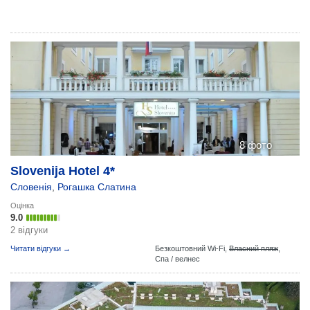
8 фото
Slovenija Hotel 4*
Словенія
,
Рогашка Слатина
Оцінка
9.0
2 відгуки
Читати відгуки →
Безкоштовний Wi-Fi,
Власний пляж
,
Спа / велнес