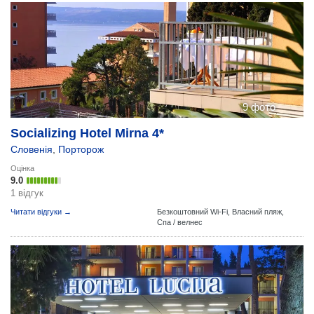
9 фото
Socializing Hotel Mirna 4*
Словенія
,
Порторож
Оцінка
9.0
1 відгук
Читати відгуки →
Безкоштовний Wi-Fi,
Власний пляж,
Спа / велнес