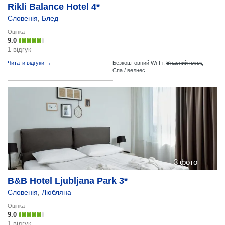
Rikli Balance Hotel 4*
Словенія
,
Блед
Оцінка
9.0
1 відгук
Читати відгуки →
Безкоштовний Wi-Fi,
Власний пляж
,
Спа / велнес
3 фото
B&B Hotel Ljubljana Park 3*
Словенія
,
Любляна
Оцінка
9.0
1 відгук