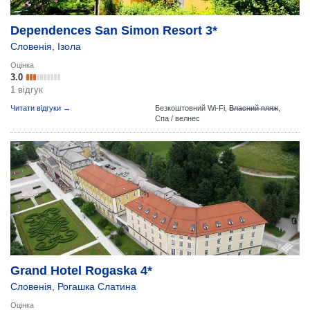
Dependences San Simon Resort 3*
Словенія
,
Ізола
Оцінка
3.0
1 відгук
Читати відгуки →
Безкоштовний Wi-Fi,
Власний пляж
,
Спа / велнес
Grand Hotel Rogaska 4*
Словенія
,
Рогашка Слатина
Оцінка