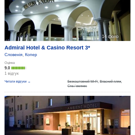
14 фото
Admiral Hotel & Casino Resort 3*
Словенія
,
Копер
Оцінка
9.0
1 відгук
Читати відгуки →
Безкоштовний Wi-Fi
,
Власний пляж
,
Спа / велнес