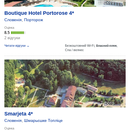
13 фото
Boutique Hotel Portorose 4*
Словенія
,
Порторож
Оцінка
8.5
2 відгуки
Читати відгуки →
Безкоштовний Wi-Fi,
Власний пляж
,
Спа / велнес
7 фото
Smarjeta 4*
Словенія
,
Шмарьєшке Топліце
Оцінка