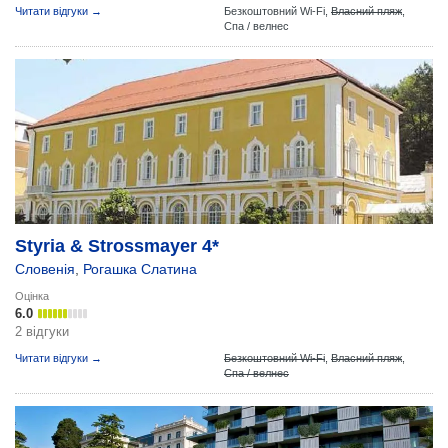
Читати відгуки →
Безкоштовний Wi-Fi,
Власний пляж
,
Спа / велнес
Styria & Strossmayer 4*
Словенія
,
Рогашка Слатина
Оцінка
6.0
2 відгуки
Читати відгуки →
Безкоштовний Wi-Fi
,
Власний пляж
,
Спа / велнес