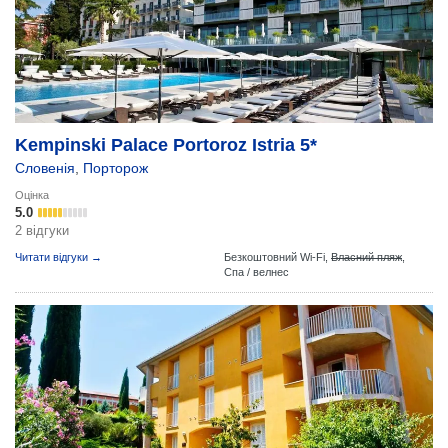
Kempinski Palace Portoroz Istria 5*
Словенія
,
Порторож
Оцінка
5.0
2 відгуки
Читати відгуки →
Безкоштовний Wi-Fi,
Власний пляж
,
Спа / велнес