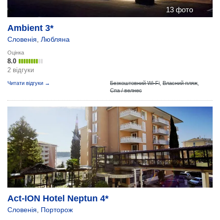
13 фото
Ambient 3*
Словенія
,
Любляна
Оцінка
8.0
2 відгуки
Читати відгуки →
Безкоштовний Wi-Fi
,
Власний пляж
,
Спа / велнес
Act-ION Hotel Neptun 4*
Словенія
,
Порторож