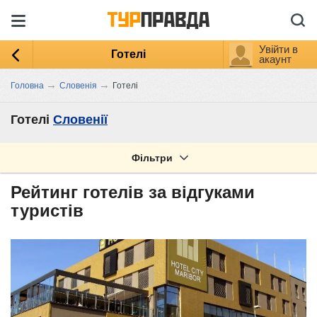
Увійти в
Готелі
акаунт
→
→
Головна
Словенія
Готелі
Готелі
Словенії
Фільтри
Рейтинг готелів за відгуками
туристів