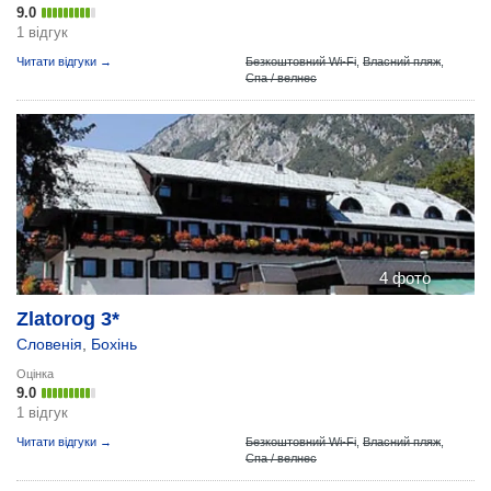
9.0
1 відгук
Читати відгуки →
Безкоштовний Wi-Fi
,
Власний пляж
,
Спа / велнес
4 фото
Zlatorog 3*
Словенія
,
Бохінь
Оцінка
9.0
1 відгук
Читати відгуки →
Безкоштовний Wi-Fi
,
Власний пляж
,
Спа / велнес