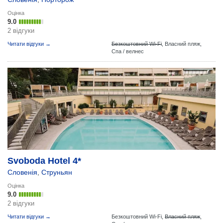
Оцінка
9.0
2 відгуки
Читати відгуки →
Безкоштовний Wi-Fi
,
Власний пляж,
Спа / велнес
Svoboda Hotel 4*
Словенія
,
Струньян
Оцінка
9.0
2 відгуки
Читати відгуки →
Безкоштовний Wi-Fi,
Власний пляж
,