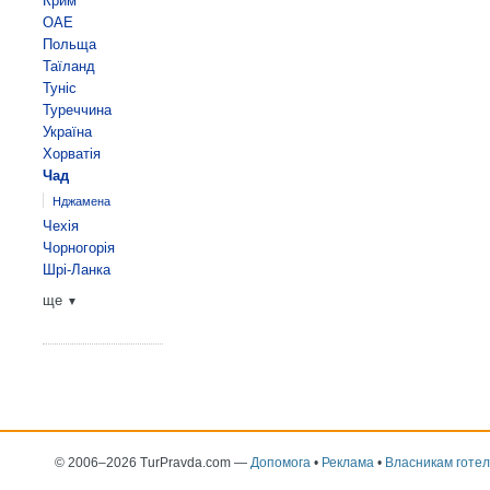
Крим
ОАЕ
Польща
Таїланд
Туніс
Туреччина
Україна
Хорватія
Чад
Нджамена
Чехія
Чорногорія
Шрі-Ланка
ще
▼
© 2006–2026 TurPravda.com
—
Допомога
•
Реклама
•
Власникам готел