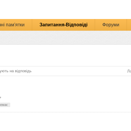
ні пам'ятки
Запитання-Відповіді
Форуми
ують на відповідь
Ло
?
немає