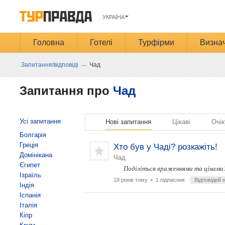
УКРАЇНА
Головна
Готелі
Турфірми
Визнач
→
Запитання/відповіді
Чад
Запитання про
Чад
Усі запитання
Нові запитання
Цікаві
Очік
Болгарія
Греція
Хто був у Чаді? розкажіть!
Домінікана
Чад
Єгипет
Поділіться враженнями та цінами
Ізраїль
18 років тому
• 1 підписник
Відповідей 
Індія
Іспанія
Італія
Кіпр