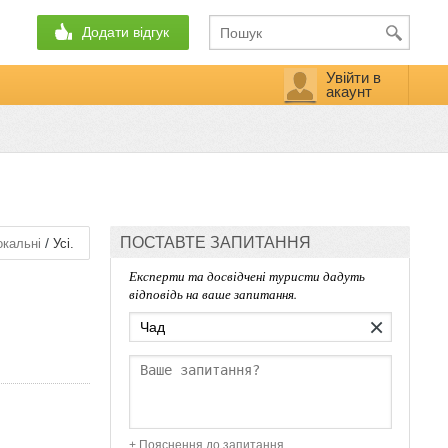
Додати відгук
Увійти в
акаунт
ПОСТАВТЕ ЗАПИТАННЯ
/
кальні
Усі.
Експерти та досвідчені туристи дадуть
відповідь на ваше запитання.
×
+ Пояснення до запитання