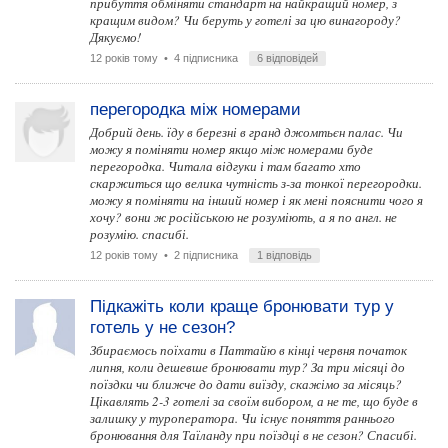
прибуття обміняти стандарт на найкращий номер, з
кращим видом? Чи беруть у готелі за цю винагороду?
Дякуємо!
12 років тому
• 4 підписника
6 відповідей
перегородка між номерами
Добрий день. їду в березні в гранд джомтьєн палас. Чи
можу я поміняти номер якщо між номерами буде
перегородка. Читала відгуки і там багато хто
скаржиться що велика чутність з-за тонкої перегородки.
можу я поміняти на інший номер і як мені пояснити чого я
хочу? вони ж російською не розуміють, а я по англ. не
розумію. спасибі.
12 років тому
• 2 підписника
1 відповідь
Підкажіть коли краще бронювати тур у
готель у не сезон?
Збираємось поїхати в Паттайю в кінці червня початок
липня, коли дешевше бронювати тур? За три місяці до
поїздки чи ближче до дати виїзду, скажімо за місяць?
Цікавлять 2-3 готелі за своїм вибором, а не те, що буде в
залишку у туроператора. Чи існує поняття раннього
бронювання для Таїланду при поїздці в не сезон? Спасибі.