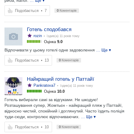
риба, напої.
… Ще ▾
Подобається
•
7
0
Коментарів
Готель сподобався
rozin
• їздив(а)
11 років тому
Оцінка
9.0
Відпочивати у цьому готелі одне задоволення
… Ще ▾
Подобається
•
13
0
Коментарів
Найкращий готель у Паттайї
Pankratova7
• їздив(а)
11 років тому
Оцінка
10.0
Готель вибирали самі за відгуками. Не шкодую!
Розташування супер, Жомтьєн - найкращий пляж у Паттайї,
відносно чистий, спокійний і доглянутий. Часто їздить поліція
туди-сюди, контролює відпочиваючих.
… Ще ▾
Подобається
•
10
0
Коментарів