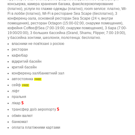
консьержа, камера хранения багажа, факс/ксерокопирование
(платно), услуги по глажке одежды (платно), room service: платно, Wi-
Fi в лобби (платно), Wi-Fi в ресторане Sea Scape (бесплатно), 3
конференц-зала, основной ресторан Sea Scape (24 ч, внутри
помещения), ресторан Octagon (15:00-02:00, снаружи помещения),
кофейня Coffee@Sea (7:00-19:00, снаружи помещения), 3 бара (7:00-
19:00/20:00), 3 больших бассейна (Grand, Shamu, Flipper, 7:00-19:00),
у бассейна зонтики, шезлонги, полотенца: бесплатно.
власники не пов'язані з росією
ресторан
кафе/бар
відкритий басейн
критий басейн
конференц-зал/банкетний зал
автостоянка
FREE
сейф
FREE
ліфт
пральня
$
лікар
$
трансфер до/з аеропорту
обмін валют
банкомат
оплата платіжними картами