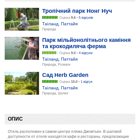
Тропічний парк Нонг Нуч
Оцінка
9.6
•
5 відгуків
Таїланд
,
Паттайя
Природа
Парк мільйонолітнього каміння
та крокодиляча ферма
Оцінка
9.0
•
4 відгуки
Таїланд
,
Паттайя
Природа, Розваги
Сад Herb Garden
Оцінка
10.0
•
1 відгук
Таїланд
,
Паттайя
Природа, Шопінг
ОПИС
Отель расположен в самом центре пляжа Джомтьен. В шаговой
доступности от отеля находятся кафе и рестораны, предлагающие