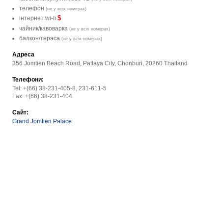
телефон
(не у всіх номерах)
$
інтернет wi-fi
чайник/кавоварка
(не у всіх номерах)
балкон/тераса
(не у всіх номерах)
Адреса
356 Jomtien Beach Road, Pattaya City, Chonburi, 20260 Thailand
Телефони:
Tel: +(66) 38-231-405-8, 231-611-5
Fax: +(66) 38-231-404
Сайт:
Grand Jomtien Palace