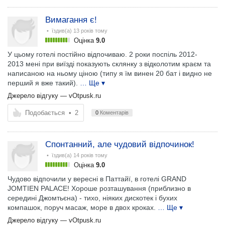
Вимагання є!
• їздив(а)
13 років тому
Оцінка
9.0
У цьому готелі постійно відпочиваю. 2 роки поспіль 2012-
2013 мені при виїзді показують склянку з відколотим краєм та
написаною на ньому ціною (типу я їм винен 20 бат і видно не
перший я вже такий).
… Ще ▾
Джерело відгуку —
vOtpusk.ru
Подобається
•
2
0
Коментарів
Спонтанний, але чудовий відпочинок!
• їздив(а)
14 років тому
Оцінка
9.0
Чудово відпочили у вересні в Паттайї, в готелі GRAND
JOMTIEN PALACE! Хороше розташування (приблизно в
середині Джомтьєна) - тихо, ніяких дискотек і бухих
компашок, поруч масаж, море в двох кроках.
… Ще ▾
Джерело відгуку —
vOtpusk.ru