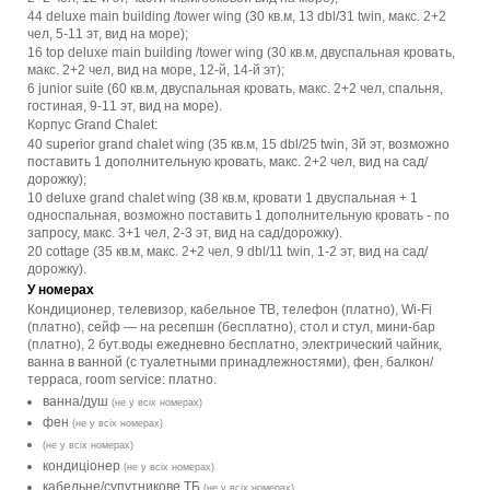
44 deluxe main building /tower wing (30 кв.м, 13 dbl/31 twin, макс. 2+2
чел, 5-11 эт, вид на море);
16 top deluxe main building /tower wing (30 кв.м, двуспальная кровать,
макс. 2+2 чел, вид на море, 12-й, 14-й эт);
6 junior suite (60 кв.м, двуспальная кровать, макс. 2+2 чел, спальня,
гостиная, 9-11 эт, вид на море).
Корпус Grand Chalet:
40 superior grand chalet wing (35 кв.м, 15 dbl/25 twin, 3й эт, возможно
поставить 1 дополнительную кровать, макс. 2+2 чел, вид на сад/
дорожку);
10 deluxe grand chalet wing (38 кв.м, кровати 1 двуспальная + 1
односпальная, возможно поставить 1 дополнительную кровать - по
запросу, макс. 3+1 чел, 2-3 эт, вид на сад/дорожку).
20 cottage (35 кв.м, макс. 2+2 чел, 9 dbl/11 twin, 1-2 эт, вид на сад/
дорожку).
У номерах
Кондиционер, телевизор, кабельное ТВ, телефон (платно), Wi-Fi
(платно), сейф — на ресепшн (бесплатно), стол и стул, мини-бар
(платно), 2 бут.воды ежедневно бесплатно, электрический чайник,
ванна в ванной (с туалетными принадлежностями), фен, балкон/
терраса, room service: платно.
ванна/душ
(не у всіх номерах)
фен
(не у всіх номерах)
(не у всіх номерах)
кондиціонер
(не у всіх номерах)
кабельне/супутникове ТБ
(не у всіх номерах)