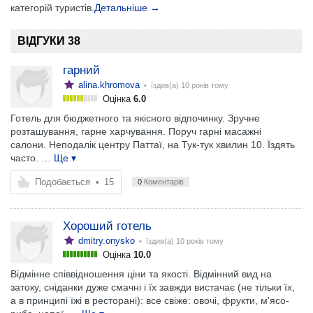
категорій туристів.
Детальніше →
ВІДГУКИ 38
гарний
alina.khromova
• їздив(а)
10 років тому
Оцінка
6.0
Готель для бюджетного та якісного відпочинку. Зручне
розташування, гарне харчування. Поруч гарні масажні
салони. Неподалік центру Паттаї, на Тук-тук хвилин 10. Їздять
часто.
… Ще ▾
Подобається
•
15
0
Коментарів
Хороший готель
dmitry.onysko
• їздив(а)
10 років тому
Оцінка
10.0
Відмінне співвідношення ціни та якості. Відмінний вид на
затоку, сніданки дуже смачні і їх завжди вистачає (не тільки їх,
а в принципі їжі в ресторані): все свіже: овочі, фрукти, м'ясо-