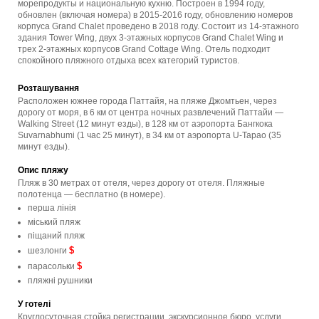
морепродукты и национальную кухню. Построен в 1994 году,
обновлен (включая номера) в 2015-2016 году, обновлению номеров
корпуса Grand Chalet проведено в 2018 году. Состоит из 14-этажного
здания Tower Wing, двух 3-этажных корпусов Grand Chalet Wing и
трех 2-этажных корпусов Grand Cottage Wing. Отель подходит
спокойного пляжного отдыха всех категорий туристов.
Розташування
Расположен южнее города Паттайя, на пляже Джомтьен, через
дорогу от моря, в 6 км от центра ночных развлечений Паттайи —
Walking Street (12 минут езды), в 128 км от аэропорта Бангкока
Suvarnabhumi (1 час 25 минут), в 34 км от аэропорта U-Tapao (35
минут езды).
Опис пляжу
Пляж в 30 метрах от отеля, через дорогу от отеля. Пляжные
полотенца — бесплатно (в номере).
перша лінія
мiський пляж
піщаний пляж
$
шезлонги
$
парасольки
пляжні рушники
У готелі
Круглосуточная стойка регистрации, экскурсионное бюро, услуги