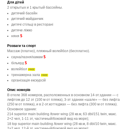
Для дітей
2 открытых и 1 крытый бассейны.
дитячий басейн
дитячий майданчик
дитячі стільці в ресторані
дитяче ліжко
$
няня
Розваги та спорт
Массаж (платно), пляжный волейбол (бесплатно).
$
сауна/лазня/хамам
$
більярд
волейбол
FREE
тренажерна зала
FREE
організація екскурсій
Опис номерів
В отеле 368 номеров, расположенных в основном 14-эт.здании — с
лифтом до 12 эт (100 м от пляжа), 3-эт здании «шале» — без лифта
(250 м от пляжа), и в 2-эт.коттеджах — без лифта (300 м от пляжа).
Основное здание:
214 superior main building /tower wing (28 кв.м, 63 dbl/151 twin, макс.
2+2 чел, 1-11 эт, частичный/боковой вид на море);
18 top superior main building /tower wing (28 кв.м, 8 dbl/10 twin, макс.
2+2 чел, 12-й эт, частичный/боковой вид на море);