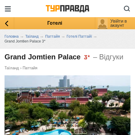
Увійти в
Готелі
акаунт
→
→
→
→
Головна
Таїланд
Паттайя
Готелі Паттайї
Grand Jomtien Palace 3*
Grand Jomtien Palace
– Відгуки
Таїланд
›
Паттайя