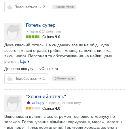
Подобається
•
2
0
Коментарів
Готель супер
• їздив(а)
14 років тому
Оцінка
9.0
Дуже класний готель. На сніданках все як на обіді, купа
всього, і м'ясні страви, і рибні, і млинці та яєчня, випічка,
якісні напої. Персонал та обслуговування на найвищому
рівні.
… Ще ▾
Джерело відгуку —
vOtpusk.ru
Подобається
•
1
0
Коментарів
"Хороший готель"
antispy
• їздив(а)
14 років тому
Оцінка
4.0
Відпочивали в липні в шале, ремонт основного корпусу не
заважав. Розташування відмінне: харчування, масаж, магазин
- все поруч. Пляж нормальний. Територія хороша, зелена з