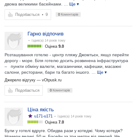
двома великими басейнами.
… Ще ▾
Подобається
•
9
0
Коментарів
Гарно відпочив
• їздив(а)
14 років тому
Оцінка
9.0
Розташування готелю - центр пляжу Джомтьєн, якщо перейти
дорогу - море. Біля готелю досить розвинена інфраструктура
– ​ ​ пункти обміну валюти, магазинчики, кафешки, масажні
салони, ресторани, бари та багато іншого.
… Ще ▾
Джерело відгуку —
vOtpusk.ru
Подобається
0
Коментарів
Ціна якість
u171-u171
• їздив(а)
14 років тому
Оцінка
7.0
Були у готелі вдруге. Обидва рази у котеджі. Чому котедж?
Номери великі, 50 м. Басейн за три метри від дверей. Не