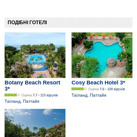
ПОДІБНІ ГОТЕЛІ
Botany Beach Resort
Cosy Beach Hotel 3*
3*
Оцінка
7.6
•
108 відгуків
Таїланд
,
Паттайя
Оцінка
7.7
•
115 відгуків
Таїланд
,
Паттайя