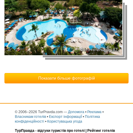
Фото готельєра: 87
Показати більше фотографій
© 2006–2026 TurPravda.com
—
Допомога
•
Реклама
•
Власникам готелів
•
Експорт інформаціЇ
•
Політика
конфіденційності
•
Користувацька угода
ТурПравда -
відгуки туристів про готелі
| Рейтинг готелів