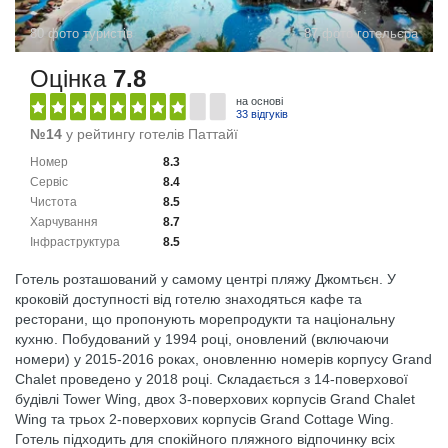
80 фото туристів
87 фото готельєра
Оцінка
7.8
на основі
33 відгуків
№14
у рейтингу готелів Паттайї
Номер
8.3
Сервіс
8.4
Чистота
8.5
Харчування
8.7
Інфраструктура
8.5
Готель розташований у самому центрі пляжу Джомтьєн. У
кроковій доступності від готелю знаходяться кафе та
ресторани, що пропонують морепродукти та національну
кухню. Побудований у 1994 році, оновлений (включаючи
номери) у 2015-2016 роках, оновленню номерів корпусу Grand
Chalet проведено у 2018 році. Складається з 14-поверхової
будівлі Tower Wing, двох 3-поверхових корпусів Grand Chalet
Wing та трьох 2-поверхових корпусів Grand Cottage Wing.
Готель підходить для спокійного пляжного відпочинку всіх