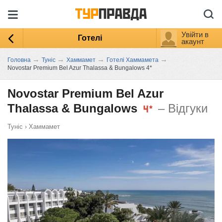
Увійти в
Готелі
акаунт
→
→
→
→
Головна
Туніс
Хаммамет
Готелі Хаммамета
Novostar Premium Bel Azur Thalassa & Bungalows 4*
Novostar Premium Bel Azur
Thalassa & Bungalows
– Відгуки
Туніс
›
Хаммамет