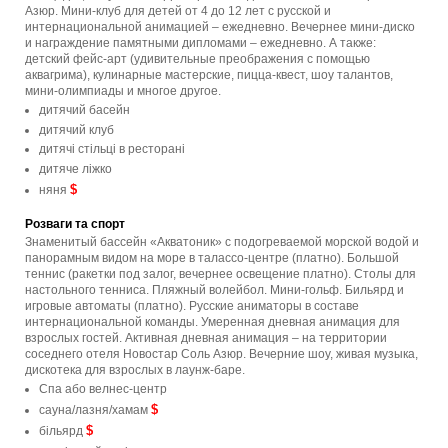
Азюр. Мини-клуб для детей от 4 до 12 лет с русской и
интернациональной анимацией – ежедневно. Вечернее мини-диско
и награждение памятными дипломами – ежедневно. А также:
детский фейс-арт (удивительные преображения с помощью
аквагрима), кулинарные мастерские, пицца-квест, шоу талантов,
мини-олимпиады и многое другое.
дитячий басейн
дитячий клуб
дитячі стільці в ресторані
дитяче ліжко
$
няня
Розваги та спорт
Знаменитый бассейн «Акватоник» с подогреваемой морской водой и
панорамным видом на море в талассо-центре (платно). Большой
теннис (ракетки под залог, вечернее освещение платно). Столы для
настольного тенниса. Пляжный волейбол. Мини-гольф. Бильярд и
игровые автоматы (платно). Русские аниматоры в составе
интернациональной команды. Умеренная дневная анимация для
взрослых гостей. Активная дневная анимация – на территории
соседнего отеля Новостар Соль Азюр. Вечерние шоу, живая музыка,
дискотека для взрослых в лаунж-баре.
Спа або велнес-центр
$
сауна/лазня/хамам
$
більярд