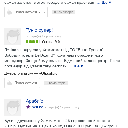
самая зеленая в этом городе и самая красивая.
… Ще ▾
Подобається
•
6
0
Коментарів
Туніс супер!
• їздив(а)
17 років тому
Оцінка
9.0
Летіла з подругою у Хаммамет від ТО "Еліта Тревел".
Вибрали готель Bel Azur 3*, хоча нам порадили його
менеджер. За що йому велике. Відмінний таласоцентр. Після
процедур відчуваєш таку легкість.
… Ще ▾
Джерело відгуку —
vOtpusk.ru
Подобається
0
Коментарів
Араби'с
setune
• їздив(а)
17 років тому
Були з дружиною у Хаммаметі з 25 вересня по 5 жовтня
2009р. Путівка на 10 днів коштувала 4.000 руб. За ці ж гроші