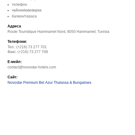
телефон
чайник/кавоварка
балкон/тераса
Адреса
Route Touristique Hammamet Nord, 8050 Hammamet, Tunisia
Телефони:
Тел.: (+216) 73 277 701
Факс: (+216) 73 277 708
Е-мейл:
contact@novostar-hotels.com
Сайт:
Novostar Premium Bel Azur Thalassa & Bungalows