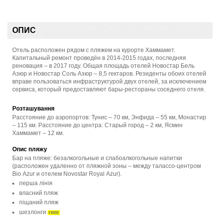
ОПИС
Отель расположен рядом с пляжем на курорте Хаммамет.
Капитальный ремонт проведён в 2014-2015 годах, последняя
реновация – в 2017 году. Общая площадь отелей Новостар Бель
Азюр и Новостар Соль Азюр – 8,5 гектаров. Резиденты обоих отелей
вправе пользоваться инфраструктурой двух отелей, за исключением
сервиса, который предоставляют бары-рестораны соседнего отеля.
Розташування
Расстояние до аэропортов: Тунис – 70 км, Энфида – 55 км, Монастир
– 115 км. Расстояние до центра: Старый город – 2 км, Ясмин
Хаммамет – 12 км.
Опис пляжу
Бар на пляже: безалкогольные и слабоалкогольные напитки
(расположен удаленно от пляжной зоны – между талассо-центром
Bio Azur и отелем Novostar Royal Azur).
перша лінія
власний пляж
піщаний пляж
шезлонги
FREE