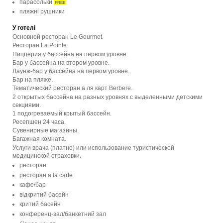
парасольки
FREE
пляжні рушники
У готелі
Основной ресторан Le Gourmet.
Ресторан La Pointe.
Пиццерия у бассейна на первом уровне.
Бар у бассейна на втором уровне.
Лаунж-бар у бассейна на первом уровне.
Бар на пляже.
Тематический ресторан а ля карт Berbere.
2 открытых бассейна на разных уровнях с выделенными детскими
секциями.
1 подогреваемый крытый бассейн.
Ресепшен 24 часа.
Сувенирные магазины.
Багажная комната.
Услуги врача (платно) или использование туристической
медицинской страховки.
ресторан
ресторан a la carte
кафе/бар
відкритий басейн
критий басейн
конференц-зал/банкетний зал