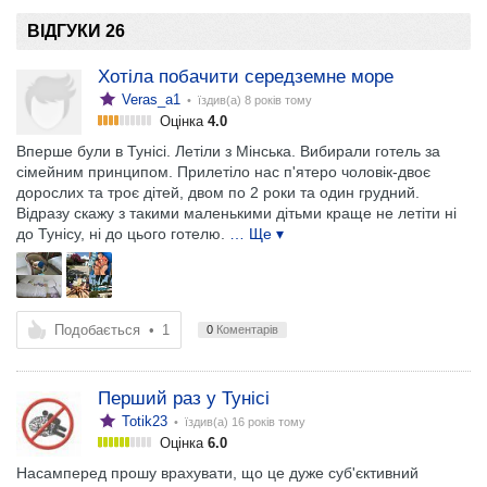
ВІДГУКИ 26
Хотіла побачити середземне море
Veras_a1
• їздив(а)
8 років тому
Оцінка
4.0
Вперше були в Тунісі. Летіли з Мінська. Вибирали готель за
сімейним принципом. Прилетіло нас п'ятеро чоловік-двоє
дорослих та троє дітей, двом по 2 роки та один грудний.
Відразу скажу з такими маленькими дітьми краще не летіти ні
до Тунісу, ні до цього готелю.
… Ще ▾
Подобається
•
1
0
Коментарів
Перший раз у Тунісі
Totik23
• їздив(а)
16 років тому
Оцінка
6.0
Насамперед прошу врахувати, що це дуже суб'єктивний