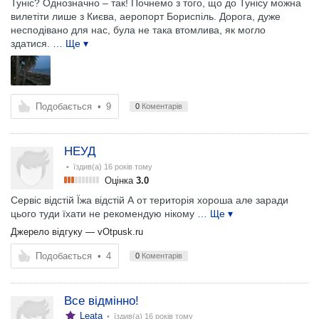
Туніс? Однозначно – так! Почнемо з того, що до Тунісу можна
вилетіти лише з Києва, аеропорт Бориспіль. Дорога, дуже
несподівано для нас, була не така втомлива, як могло
здатися.
… Ще ▾
Подобається
•
9
0
Коментарів
НЕУД
• їздив(а)
16 років тому
Оцінка
3.0
Сервіс відстій Їжа відстій А от територія хороша але заради
цього туди їхати не рекомендую нікому
… Ще ▾
Джерело відгуку —
vOtpusk.ru
Подобається
•
4
0
Коментарів
Все відмінно!
Leata
• їздив(а)
16 років тому