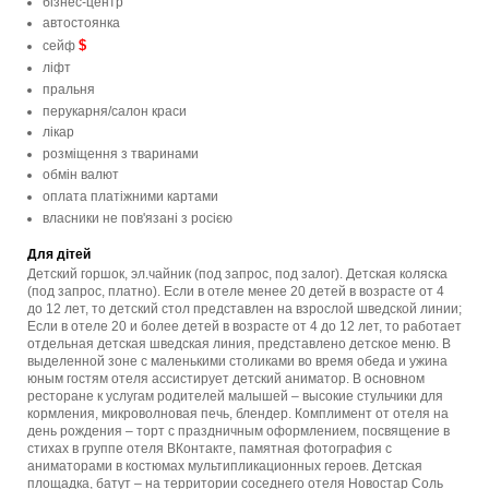
бізнес-центр
автостоянка
$
сейф
ліфт
пральня
перукарня/салон краси
лікар
розміщення з тваринами
обмін валют
оплата платіжними картами
власники не пов'язані з росією
Для дітей
Детский горшок, эл.чайник (под запрос, под залог). Детская коляска
(под запрос, платно). Если в отеле менее 20 детей в возрасте от 4
до 12 лет, то детский стол представлен на взрослой шведской линии;
Если в отеле 20 и более детей в возрасте от 4 до 12 лет, то работает
отдельная детская шведская линия, представлено детское меню. В
выделенной зоне с маленькими столиками во время обеда и ужина
юным гостям отеля ассистирует детский аниматор. В основном
ресторане к услугам родителей малышей – высокие стульчики для
кормления, микроволновая печь, блендер. Комплимент от отеля на
день рождения – торт с праздничным оформлением, посвящение в
стихах в группе отеля ВКонтакте, памятная фотография с
аниматорами в костюмах мультипликационных героев. Детская
площадка, батут – на территории соседнего отеля Новостар Соль