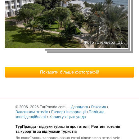
Фото готельєра: 31
Показати більше фотографій
© 2006–2026 TurPravda.com
—
Допомога
•
Реклама
•
Власникам готелів
•
Експорт інформаціЇ
•
Політика
конфіденційності
•
Користувацька угода
ТурПравда -
відгуки туристів про готелі
| Рейтинг готелів
та курортів за відгуками туристів
До вашої уваги запропоновано сотні відгуків про готелі усіх