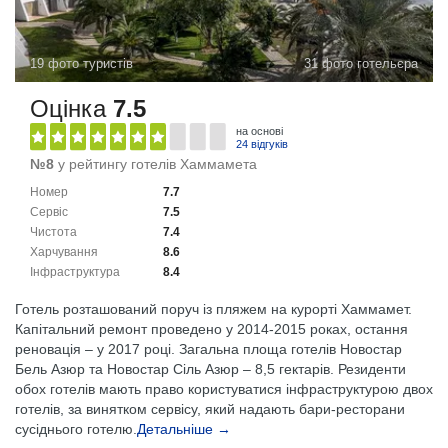
19 фото туристів
31 фото готельєра
Оцінка
7.5
на основі
24 відгуків
№8
у рейтингу готелів Хаммамета
Номер
7.7
Сервіс
7.5
Чистота
7.4
Харчування
8.6
Інфраструктура
8.4
Готель розташований поруч із пляжем на курорті Хаммамет.
Капітальний ремонт проведено у 2014-2015 роках, остання
реновація – у 2017 році. Загальна площа готелів Новостар
Бель Азюр та Новостар Сіль Азюр – 8,5 гектарів. Резиденти
обох готелів мають право користуватися інфраструктурою двох
готелів, за винятком сервісу, який надають бари-ресторани
сусіднього готелю.
Детальніше →