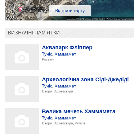
Відкрити карту
ВИЗНАЧНІ ПАМ'ЯТКИ
Аквапарк Фліппер
Туніс
,
Хаммамет
Розваги
Археологічна зона Сіді-Джедіді
Туніс
,
Хаммамет
Історія, Архітектура
Велика мечеть Хаммамета
Туніс
,
Хаммамет
Історія, Архітектура, Релігія