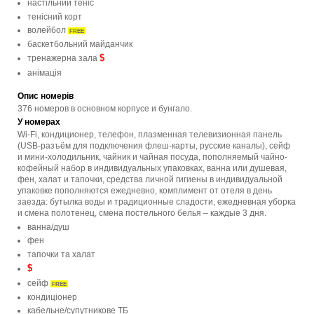
настільний теніс
тенісний корт
волейбол
FREE
баскетбольний майданчик
$
тренажерна зала
анімація
Опис номерів
376 номеров в основном корпусе и бунгало.
У номерах
Wi-Fi, кондиционер, телефон, плазменная телевизионная панель
(USB-разъём для подключения флеш-карты, русские каналы), сейф
и мини-холодильник, чайник и чайная посуда, пополняемый чайно-
кофейный набор в индивидуальных упаковках, ванна или душевая,
фен, халат и тапочки, средства личной гигиены в индивидуальной
упаковке пополняются ежедневно, комплимент от отеля в день
заезда: бутылка воды и традиционные сладости, ежедневная уборка
и смена полотенец, смена постельного белья – каждые 3 дня.
ванна/душ
фен
тапочки та халат
$
сейф
FREE
кондиціонер
кабельне/супутникове ТБ