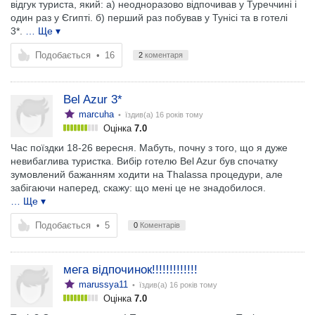
відгук туриста, який: а) неодноразово відпочивав у Туреччині і
один раз у Єгипті. б) перший раз побував у Тунісі та в готелі
3*.
… Ще ▾
Подобається
•
16
2
коментаря
Bel Azur 3*
marcuha
• їздив(а)
16 років тому
Оцінка
7.0
Час поїздки 18-26 вересня. Мабуть, почну з того, що я дуже
невибаглива туристка. Вибір готелю Bel Azur був спочатку
зумовлений бажанням ходити на Thalassa процедури, але
забігаючи наперед, скажу: що мені це не знадобилося.
… Ще ▾
Подобається
•
5
0
Коментарів
мега відпочинок!!!!!!!!!!!!!
marussya11
• їздив(а)
16 років тому
Оцінка
7.0