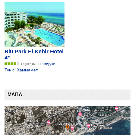
Riu Park El Kebir Hotel
4*
Оцінка
8.1
•
13 відгуків
Туніс
,
Хаммамет
МАПА