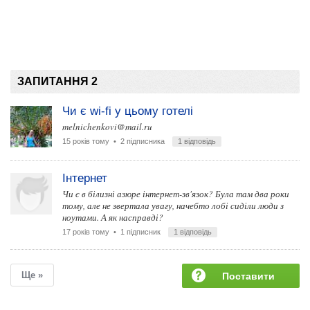
ЗАПИТАННЯ 2
Чи є wi-fi у цьому готелі
melnichenkovi@mail.ru
15 років тому
• 2 підписника
1 відповідь
Інтернет
Чи є в білизні азюре інтернет-зв'язок? Була там два роки
тому, але не звертала увагу, начебто лобі сиділи люди з
ноутами. А як насправді?
17 років тому
• 1 підписник
1 відповідь
Ще »
Поставити
запитання