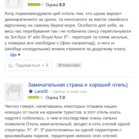
Оцінка
8.0
Хочу порекомендувати цей готель тим, хто шукає варіант
демократичного за ціною, та непоганого за якістю сімейного
відпочинку на самому березі моря. Особисто для себе, за
весь час перебування так і не побачила сенсу переплачувати
за Sol Azur 4* або Royal Azur 5* - територія та пляжі загальні,
у номерах все необхідне є (фен наприклад), а чого ні
(мінібар-холодильник) можна отримати за додаткову плату.
… Ще ▾
Подобається
•
6
0
Коментарів
Замечательная страна и хороший отель)
Lana30
• їздив(а)
16 років тому
Оцінка
7.0
Честно говоря, начитавшись некоторых отзывов наших
ноющих от пыли на карнизе туристов, в этот отель ехать
надолго побоялась, о чем в последствии очень сильно
пожалела.Отель замечательный, входит в сеть отелей одной
структуры, 5*, 4*, 3* расположены на одной территории с
красивейшим парком, территория именно этих отелей,