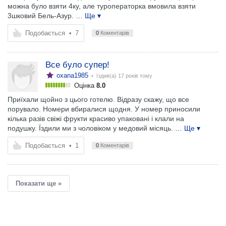
можна було взяти 4ку, але туроператорка вмовила взяти
3шковий Бель-Азур.
… Ще ▾
Подобається
•
7
0
Коментарів
Все було супер!
oxana1985
• їздив(а)
17 років тому
Оцінка
8.0
Приїхали щойно з цього готелю. Відразу скажу, що все
порувало. Номери вбиралися щодня. У номер приносили
кілька разів свіжі фрукти красиво упаковані і клали на
подушку. Їздили ми з чоловіком у медовий місяць.
… Ще ▾
Подобається
•
1
0
Коментарів
Показати ще »