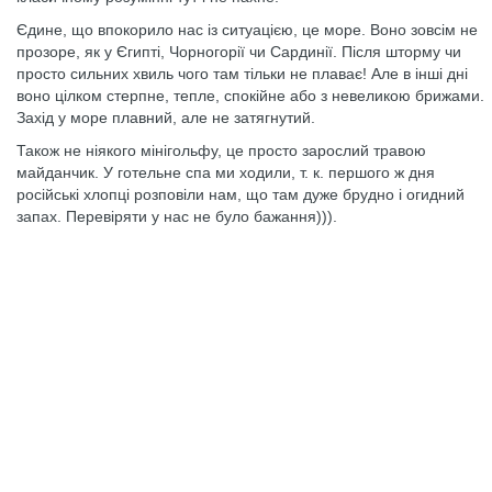
Єдине, що впокорило нас із ситуацією, це море. Воно зовсім не
прозоре, як у Єгипті, Чорногорії чи Сардинії. Після шторму чи
просто сильних хвиль чого там тільки не плаває! Але в інші дні
воно цілком стерпне, тепле, спокійне або з невеликою брижами.
Захід у море плавний, але не затягнутий.
Також не ніякого мінігольфу, це просто зарослий травою
майданчик. У готельне спа ми ходили, т. к. першого ж дня
російські хлопці розповіли нам, що там дуже брудно і огидний
запах. Перевіряти у нас не було бажання))).