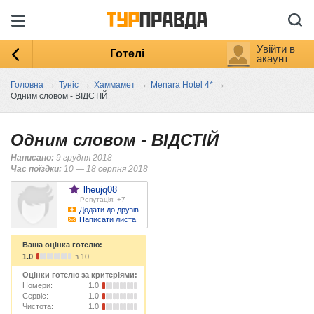
Увійти в
Готелі
акаунт
→
→
→
→
Головна
Туніс
Хаммамет
Menara Hotel 4*
Одним словом - ВІДСТІЙ
Одним словом - ВІДСТІЙ
Написано:
9 грудня 2018
Час поїздки:
10 — 18 серпня 2018
lheujq08
Репутація: +7
Додати до друзів
Написати листа
Ваша оцінка готелю:
1.0
з 10
Оцінки готелю за критеріями:
Номери:
1.0
Сервіс:
1.0
Чистота:
1.0