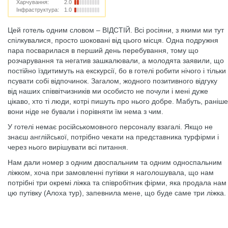
Харчування:
2.0
Інфраструктура:
1.0
Цей готель одним словом – ВІДСТІЙ. Всі росіяни, з якими ми тут
спілкувалися, просто шоковані від цього місця. Одна подружня
пара посварилася в перший день перебування, тому що
розчарування та негатив зашкалювали, а молодята заявили, що
постійно їздитимуть на екскурсії, бо в готелі робити нічого і тільки
псувати собі відпочинок. Загалом, жодного позитивного відгуку
від наших співвітчизників ми особисто не почули і мені дуже
цікаво, хто ті люди, котрі пишуть про нього добре. Мабуть, раніше
вони ніде не бували і порівняти їм нема з чим.
У готелі немає російськомовного персоналу взагалі. Якщо не
знаєш англійської, потрібно чекати на представника турфірми і
через нього вирішувати всі питання.
Нам дали номер з одним двоспальним та одним односпальним
ліжком, хоча при замовленні путівки я наголошувала, що нам
потрібні три окремі ліжка та співробітник фірми, яка продала нам
цю путівку (Алоха тур), запевнила мене, що буде саме три ліжка.