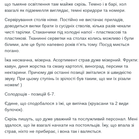
що тьмяне освітлення там майже скрізь. Темно і в барі, хол
взагалі як підземелля виглядає, темні коридори та номери.
Сервірування столів ніяке. Постійно не вистачає приладів,
доводиться вилки брати із сусідніх стволів, кілька разів чекали
чисті тарілки. Стаканчики під холодні напої - пластмасові та
пластикові. Тканинні серветки на столах колись можливо і були
білими, але це було напевно років п'ять тому. Посуд миється
погано.
Їжа несмачна, мізерна. Асортимент страв дуже мізерний. Фрукти:
кавун, диня жорстка та смаку картоплі, виноград, персики та
нектарини. Причому дві останні позиції зміталися зі швидкістю
звуку. При цьому ступінь їх зрілості був таким, що ми їх різали
ножем! )
Солодощів - позицій 6-7.
Єдине, що сподобалося з їжі, це випічка (круасани та 2 види
булочок).
Скрізь пишуть, що дуже уважний та послужливий персонал. Мені
здалося, що їм взагалі начхати на постояльців. Їжу, що впала зі
страв, ніхто не прибирає, і вона так і валяється.