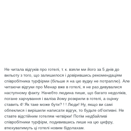
Не читала відгуків про готелі, т. к. взяли ми його за 5 днів до
вильоту з того, що залишилося і довірившись рекомендаціям
співробітника турфірми (більше я на цю вудку не потраплю). Але
читаючи відгуки про Менар вже в готелі, я не раз дивувалися
наступному факту. Начебто людина пише, що багато недоліків,
погане харчування і валіза йому розкрили в готелі, а оцінку
ставить 4! Як таке може бути? ! ! Люди! Ну, якщо ви самі
обпеклися і вирішили написати відгук, то будьте об'єктивні. Не
ставте відстійним готелям четвірки! Потім недбайливі
співробітники турфірм, подивившись лише на цю цифру,
втюхуватимуть ці готелі новим бідолахам.