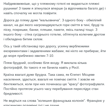
Найдивовижніше, що у пляжному готелі не видаються пляжні
рушники! З таким я зіткнулася вперше (а відпочивала багато де) і
навіть спочатку не могла повірити.
Дорога до пляжу дуже "мальовнича". З одного боку - обмілілий
канал, на дні якого нагромаджуються гори сміття в тині, бруді та
піску, покришки, банки, пляшки, пакети, якісь палиці тощо. З
іншого боку - стіна сусіднього готелю, обтягнута колючим дротом
і обкладена битим склом.
Ось у такій обстановці про дорогу, усеяну верблюжими
екскрементами і задавленими жабами, які ніхто не прибирає, йти
до моря приблизно хвилин 7-10.
Пляж брудний, особливо біля входу. Я виклала кілька
фотографій, бо такого я не бачила навіть у Росії.
Країна взагалі дуже брудна. Така сама, як Єгипет. Місцеве
населення, здається, взагалі не помічає сміття. І зовсім не
бентежиться, коли при них починаєш цю "красу" фотографувати.
Постійно протягом усього часу перебування переслідує стан
бридливості.
Не ведіться на слова "колишня французька колонія". Францією у
класичному розумінні тут і не пахне.