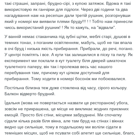
такі страшні, запрані, брудно-сірі, з купою затяжок. Вдома я такі
використовую як ганчірки для підлоги. Через дві години та два
нагадування нам на ресепшн дали третій рушник, розгорнувши
який у номері ми виявили плями бруду!!! ! ! Тобто нам принесли
чиєсь використаний рушник! ! Як то кажуть, на "відвали".
У ванній немає стаканчика під зубні щітки, меблі старі, душові в
темних тонах, з поганим освітленням, мабуть, щоб не так впала
в очі бруд і низька якість прибирання. Прибрали, до речі, погано.
У центрі помітять і все. А кути так залишилися в піску та пилу. Як
експеримент ми поклали в кут туалету біля дверей шматочок
туалетного паперу, він так і пролежав весь час нашого
перебування там, причому кут цілком доступний для
прибирання. Тому ходити в номері босоніж ми побоювалися.
Постільна білизна теж дуже стомлена від часу, сірого кольору.
Балкон відверто брудний.
Їдальня (мова не повертається назвати це рестораном) убога,
зовсім не прикрашена, це місце не викликає жодних приємних
емоцій. Просто білі стіни, місцями забруднені. Ми спочатку
сідали кілька разів біля вікна, але там бруд на стінах і вікнах
видно ще сильніше, тому в подальшому ми воліли сідати в
темніших місцях, щоб не псувати собі апетит ще сильніше, благо,