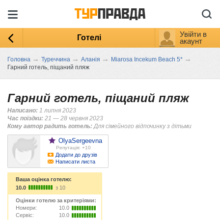
Увійти в
Готелі
акаунт
→
→
→
→
Головна
Туреччина
Аланія
Miarosa Incekum Beach 5*
Гарний готель, піщаний пляж
Гарний готель, піщаний пляж
Написано:
1 липня 2023
Час поїздки:
21 — 28 червня 2023
Кому автор радить готель:
Для сімейного відпочинку з дітьми
OlyaSergeevna
Репутація: +10
Додати до друзів
Написати листа
Ваша оцінка готелю:
10.0
з 10
Оцінки готелю за критеріями:
Номери:
10.0
Сервіс:
10.0