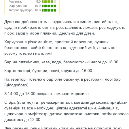
Чистота:
8.0
Харчування:
10.0
Інфраструктура:
10.0
Дуже сподобався готель, відпочивали з сином, чистий пляж,
щодня прибирають сміття, розставляють лежаки, розгладжують
пісок, захід у море плавний, ідеально для дітей.
Харчування різноманітне, привітний персонал, рушник
безкоштовно, сейф безкоштовно, відмінний wi fi, ловить по
всьому готелю і на пляжі!
Бар на пляжі-пиво, кава, вода, безалкогольні напої до 18.00
Картопля фрі, бургери, овочі, фрукти до 16.00
На території готелю є бар біля басейну, в ресторані, лобі бар
(цілодобово).
З 14.00 до 15.00 роздають смачне морозиво.
Є Spa (платно) та тренажерний зал, магазин де можна придбати
сувеніри та все необхідне, цілком адекватні ціни. Анімація є,
щовечора в амфітеатрі дитяча дискотека, вистави, потім доросла
дискотека до 12.30.
Два басейни, один з гірками - там ми навіть не купалися, тому